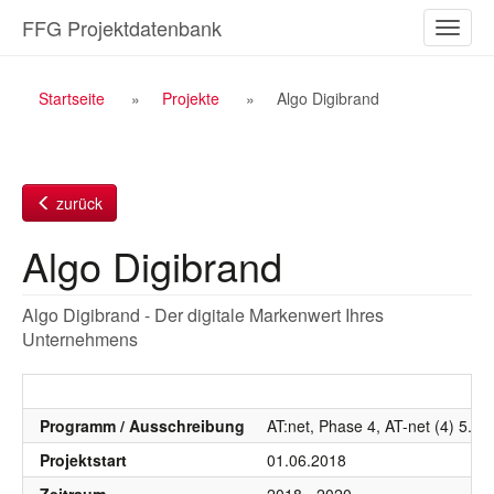
Zum
FFG Projektdatenbank
Naviga
Inhalt
ein-/a
Breadcrumb
Startseite
Projekte
Algo Digibrand
Navigation
zurück
Algo Digibrand
Algo Digibrand - Der digitale Markenwert Ihres
Unternehmens
Programm / Ausschreibung
AT:net, Phase 4, AT-net (4) 5. 
Projektstart
01.06.2018