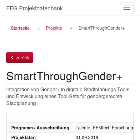
Zum
FFG Projektdatenbank
Naviga
Inhalt
ein-/a
Breadcrumb
Startseite
Projekte
SmartThroughGender+
Navigation
zurück
SmartThroughGender+
Integration von Gender+ in digitale Stadtplanungs-Tools
und Entwicklung eines Tool-Sets für gendergerechte
Stadtplanung
Programm / Ausschreibung
Talente, FEMtech Forschungspr
Projektstart
01.09.2018