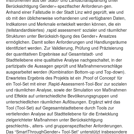
Instrumenten aus der Stadt- und Landschaftsplanung unter
Berücksichtigung Gender+-spezifischer Anforderun-gen.
Anhand einer Fallstudie in der Stadt Linz wird geprüft, wie und
ob mit den üblicherweise vorhandenen und verfügbaren Daten,
Indikatoren und Merkmale entwickelt werden können, die ein
(teilstandardisiertes) ,rapid assessment‘ sozialer und räumlicher
Strukturen unter Berücksich-tigung des Gender+ Ansatzes
ermöglichen. Damit sollen Anforderungen und Handlungsräume
identifiziert werden. Zur Validierung, Prüfung und Präzisierung
der quantitativen Ergebnisse auf Gesamtstadt- und
Stadtteilebene eine qualitative Analyse nachgeschaltet, in der
partizipativ die Aussagen geprüft und Maßnahmenvorschläge
ausgearbeitet werden (Kombination Bottom-up und Top-down).
Erwartetes Ergebnis des Projekts ist ein ‚Proof of Concept‘ für
ein Tool-Set mit einer ‚Rapid-Assessment-Tool-Box‘ zur sozialen
und räumlichen Analyse, sowie der Simulation von Maßnahmen
und Effekte auf unterschiedliche Bevölkerungsgruppen und
unterschiedlichen räumlichen Auflösungen. Ergänzt wird das
Tool (Tool-Set) auf Gegesamtstadtebene durch Tools zur
vertiefenden Analyse auf Stadtteilebene für die Entwicklung
zielgerichteter Maßnahmen unter Berücksichtigung
geschlechts-, alters- und gruppenspezifischer Anforderungen.
Das “SmartThroughGender+ Tool-Set” unterstützt insbesondere