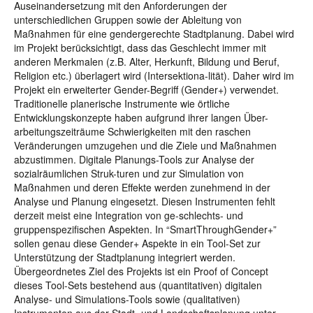
Auseinandersetzung mit den Anforderungen der
unterschiedlichen Gruppen sowie der Ableitung von
Maßnahmen für eine gendergerechte Stadtplanung. Dabei wird
im Projekt berücksichtigt, dass das Geschlecht immer mit
anderen Merkmalen (z.B. Alter, Herkunft, Bildung und Beruf,
Religion etc.) überlagert wird (Intersektiona-lität). Daher wird im
Projekt ein erweiterter Gender-Begriff (Gender+) verwendet.
Traditionelle planerische Instrumente wie örtliche
Entwicklungskonzepte haben aufgrund ihrer langen Über-
arbeitungszeiträume Schwierigkeiten mit den raschen
Veränderungen umzugehen und die Ziele und Maßnahmen
abzustimmen. Digitale Planungs-Tools zur Analyse der
sozialräumlichen Struk-turen und zur Simulation von
Maßnahmen und deren Effekte werden zunehmend in der
Analyse und Planung eingesetzt. Diesen Instrumenten fehlt
derzeit meist eine Integration von ge-schlechts- und
gruppenspezifischen Aspekten. In “SmartThroughGender+”
sollen genau diese Gender+ Aspekte in ein Tool-Set zur
Unterstützung der Stadtplanung integriert werden.
Übergeordnetes Ziel des Projekts ist ein Proof of Concept
dieses Tool-Sets bestehend aus (quantitativen) digitalen
Analyse- und Simulations-Tools sowie (qualitativen)