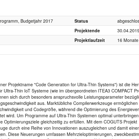
programm, Budgetjahr 2017
Status
abgeschlo
Projektende
30.04.201
Projektlaufzeit
16 Monate
er Projektname "Code Generation for Ultra-Thin Systems") ist die Her
ür Ultra-Thin IoT Systeme (wie im übergeordneten ITEA3 COMPACT Pr
ichnen sich durch besonders anspruchsvolle Leistungsparameter bezügl
gsgeschwindigkeit aus. Marktübliche Compilerwerkzeuge ermöglichen
chwindigkeit und Codegröße, während die Optimierung des Energieve
htet wird. Um Programme auf Ultra-Thin Systemen optimal unterbringen
e Optimierungsziele gleichzeitig zu erfüllen. Mit dem COGUTS Projekt
euge durch eine Reihe von Innovationen auszugleichen und damit einen
tigen. Diese Neuerungen umfassen Mehrzieloptimierungen, zweckbesti