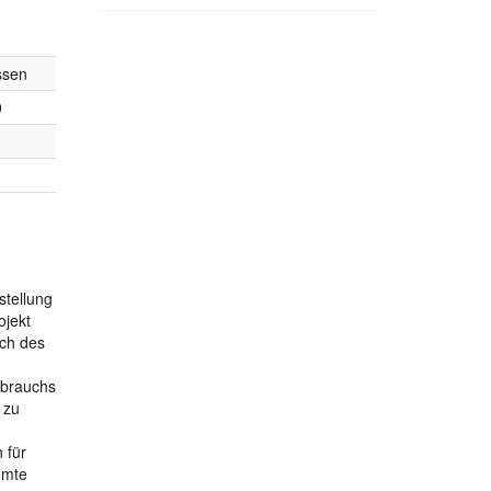
ssen
9
stellung
ojekt
ich des
rbrauchs
 zu
 für
mmte