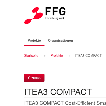
Zum
Inhalt
(aktiv)
Projekte
Organisationen
Breadcrumb
Startseite
Projekte
ITEA3 COMPACT
Navigation
zurück
ITEA3 COMPACT
ITEA3 COMPACT Cost-Efficient Sma