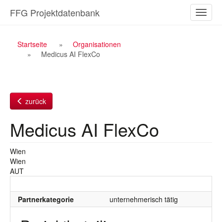
Zum
FFG Projektdatenbank
Naviga
Inhalt
ein-/a
Breadcrumb
Startseite
Organisationen
Medicus AI FlexCo
Navigation
zurück
Medicus AI FlexCo
Wien
Wien
AUT
Partnerkategorie
unternehmerisch tätig