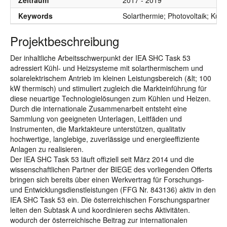
Zeitraum
2017 - 2019
Keywords
Solarthermie; Photovoltaik; Kühl
Projektbeschreibung
Der inhaltliche Arbeitsschwerpunkt der IEA SHC Task 53
adressiert Kühl- und Heizsysteme mit solarthermischem und
solarelektrischem Antrieb im kleinen Leistungsbereich (&lt; 100
kW thermisch) und stimuliert zugleich die Markteinführung für
diese neuartige Technologielösungen zum Kühlen und Heizen.
Durch die internationale Zusammenarbeit entsteht eine
Sammlung von geeigneten Unterlagen, Leitfäden und
Instrumenten, die Marktakteure unterstützen, qualitativ
hochwertige, langlebige, zuverlässige und energieeffiziente
Anlagen zu realisieren.
Der IEA SHC Task 53 läuft offiziell seit März 2014 und die
wissenschaftlichen Partner der BIEGE des vorliegenden Offerts
bringen sich bereits über einen Werkvertrag für Forschungs-
und Entwicklungsdienstleistungen (FFG Nr. 843136) aktiv in den
IEA SHC Task 53 ein. Die österreichischen Forschungspartner
leiten den Subtask A und koordinieren sechs Aktivitäten.
wodurch der österreichische Beitrag zur internationalen