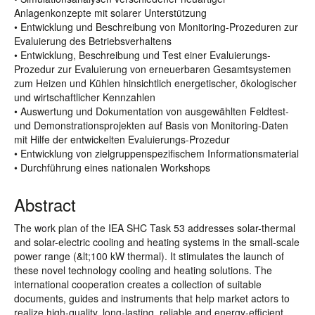
Anlagenkonzepte mit solarer Unterstützung
• Entwicklung und Beschreibung von Monitoring-Prozeduren zur
Evaluierung des Betriebsverhaltens
• Entwicklung, Beschreibung und Test einer Evaluierungs-
Prozedur zur Evaluierung von erneuerbaren Gesamtsystemen
zum Heizen und Kühlen hinsichtlich energetischer, ökologischer
und wirtschaftlicher Kennzahlen
• Auswertung und Dokumentation von ausgewählten Feldtest-
und Demonstrationsprojekten auf Basis von Monitoring-Daten
mit Hilfe der entwickelten Evaluierungs-Prozedur
• Entwicklung von zielgruppenspezifischem Informationsmaterial
• Durchführung eines nationalen Workshops
Abstract
The work plan of the IEA SHC Task 53 addresses solar-thermal
and solar-electric cooling and heating systems in the small-scale
power range (&lt;100 kW thermal). It stimulates the launch of
these novel technology cooling and heating solutions. The
international cooperation creates a collection of suitable
documents, guides and instruments that help market actors to
realize high-quality, long-lasting, reliable and energy-efficient