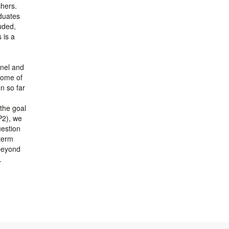
chers.
aduates
uded,
 is a
nnel and
come of
en so far
the goal
P2), we
uestion
-term
 beyond
.