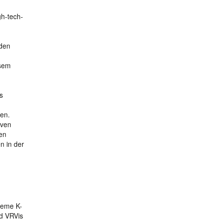
gh-tech-
 den
g
esem
s
en.
iven
en
n in der
cheme K-
ed VRVis