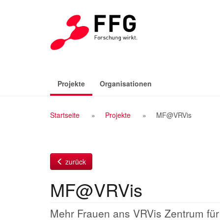
Zum
Inhalt
(aktiv)
Projekte
Organisationen
Breadcrumb
Startseite
Projekte
MF@VRVis
Navigation
zurück
MF@VRVis
Mehr Frauen ans VRVis Zentrum für 