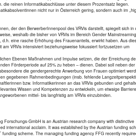
. die reinen Informatikabschlüsse unter diesem Prozentsatz liegen.
matikabsolventinnen nicht nur in Österreich gering, sondern auch im „hi
nen, der den BerwerberInnenpool des VRVis darstellt, spiegelt sich in
ilweise, weshalb die bisher von VRVis im Bereich Gender Mainstreamin
 d.h. eine rasche Erhöhung des Frauenanteils, erwirkt haben. Aus di
it am VRVis intensiviert beziehungsweise fokussiert fortzusetzen um
iedlichen Ebenen Maßnahmen und Impulse setzen, die der Erreichung de
enden Förderperiode auf 25% zu heben – dienen. Dabei soll neben der
sbesondere die gendergerechte Anwerbung von Frauen optimiert werd
 den gegebenen Rahmenbedingungen (insb. fehlende Langzeitperspekt
chaftlerinnen bzw. Informatikerinnen an das VRVis gebunden und gehalt
elevantes Wissen und Kompetenzen zu entwickeln, um etwaige Barriere
geworbenen mittel- bis langfristig am VRVis einzubinden.
ung Forschungs-GmbH is an Austrian research company with distinctive
ned international acclaim. It was established by the Austrian funding s
MET funding scheme. The managing funding agency FFG recently requir