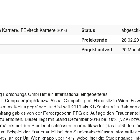
 Karriere, FEMtech Karriere 2016
Status
abgeschl
Projektende
28.02.20
Projektlaufzeit
20 Mona
ng Forschungs-GmbH ist ein international eingebettetes
 Computergraphik bzw. Visual Computing mit Hauptsitz in Wien. Es 
amms K-plus gegründet und ist seit 2010 als K1-Zentrum im Rahmen 
ng gab es von der Fördergeberin FFG die Auflage den Frauenanteil
 zu erhöhen. Dieser liegt mit Stand Dezember 2016 bei 10% (VZÄ) bzw
rhältnis bei den Studienabschlüssen Informatik wider (das heißt den fü
um Beispiel der Frauenanteil bei den Studienabschlüssen Informatik d
%, an der Uni Wien knapp über 14%, wobei hier die Studiengänge Inf