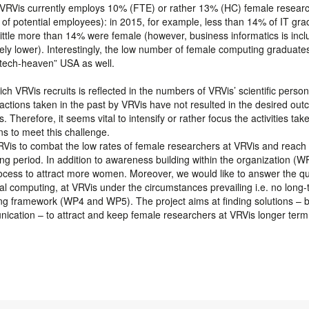
. VRVis currently employs 10% (FTE) or rather 13% (HC) female resear
ol of potential employees): in 2015, for example, less than 14% of IT gr
little more than 14% were female (however, business informatics is incl
ely lower). Interestingly, the low number of female computing graduates
-tech-heaven” USA as well.
 VRVis recruits is reflected in the numbers of VRVis’ scientific perso
 actions taken in the past by VRVis have not resulted in the desired out
Therefore, it seems vital to intensify or rather focus the activities tak
ons to meet this challenge.
RVis to combat the low rates of female researchers at VRVis and reach 
ing period. In addition to awareness building within the organization (W
process to attract more women. Moreover, we would like to answer the q
ual computing, at VRVis under the circumstances prevailing i.e. no long
ding framework (WP4 and WP5). The project aims at finding solutions –
nication – to attract and keep female researchers at VRVis longer term