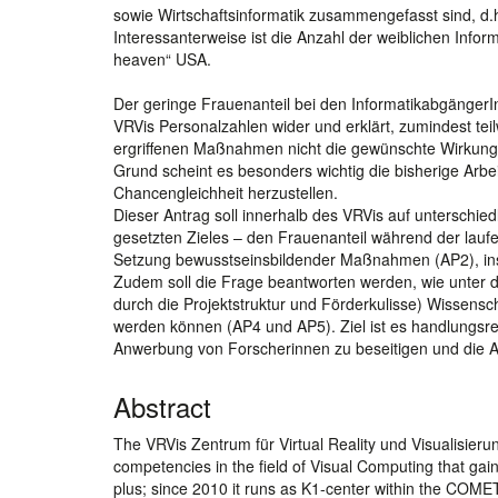
sowie Wirtschaftsinformatik zusammengefasst sind, d.h
Interessanterweise ist die Anzahl der weiblichen Infor
heaven“ USA.
Der geringe Frauenanteil bei den InformatikabgängerIn
VRVis Personalzahlen wider und erklärt, zumindest te
ergriffenen Maßnahmen nicht die gewünschte Wirkung,
Grund scheint es besonders wichtig die bisherige Arbe
Chancengleichheit herzustellen.
Dieser Antrag soll innerhalb des VRVis auf untersch
gesetzten Zieles – den Frauenanteil während der lauf
Setzung bewusstseinsbildender Maßnahmen (AP2), in
Zudem soll die Frage beantworten werden, wie unter
durch die Projektstruktur und Förderkulisse) Wissens
werden können (AP4 und AP5). Ziel ist es handlungsr
Anwerbung von Forscherinnen zu beseitigen und die An
Abstract
The VRVis Zentrum für Virtual Reality und Visualisier
competencies in the field of Visual Computing that gai
plus; since 2010 it runs as K1-center within the CO