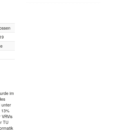
ossen
19
te
wurde im
des
 unter
. 13%
r VRVis
er TU
ormatik