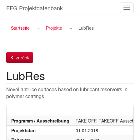
Zum
FFG Projektdatenbank
Naviga
Inhalt
ein-/a
Breadcrumb
Startseite
Projekte
LubRes
Navigation
zurück
LubRes
Novel anti-ice surfaces based on lubricant reservoirs in
polymer coatings
Programm / Ausschreibung
TAKE OFF, TAKEOFF Ausschrei
Projektstart
01.01.2018