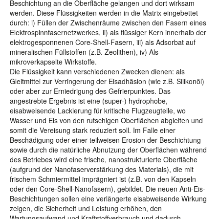
Beschichtung an die Oberfläche gelangen und dort wirksam
werden. Diese Flüssigkeiten werden in die Matrix eingebettet
durch: i) Füllen der Zwischenräume zwischen den Fasern eines
Elektrospinnfasernetzwerkes, ii) als flüssiger Kern innerhalb der
elektrogesponnenen Core-Shell-Fasern, iii) als Adsorbat auf
mineralischen Füllstoffen (z.B. Zeolithen), iv) Als
mikroverkapselte Wirkstoffe.
Die Flüssigkeit kann verschiedenen Zwecken dienen: als
Gleitmittel zur Verringerung der Eisadhäsion (wie z.B. Silikonöl)
oder aber zur Erniedrigung des Gefrierpunktes. Das
angestrebte Ergebnis ist eine (super-) hydrophobe,
eisabweisende Lackierung für kritische Flugzeugteile, wo
Wasser und Eis von den rutschigen Oberflächen abgleiten und
somit die Vereisung stark reduziert soll. Im Falle einer
Beschädigung oder einer teilweisen Erosion der Beschichtung
sowie durch die natürliche Abnutzung der Oberflächen während
des Betriebes wird eine frische, nanostrukturierte Oberfläche
(aufgrund der Nanofaserverstärkung des Materials), die mit
frischem Schmiermittel imprägniert ist (z.B. von den Kapseln
oder den Core-Shell-Nanofasern), gebildet. Die neuen Anti-Eis-
Beschichtungen sollen eine verlängerte eisabweisende Wirkung
zeigen, die Sicherheit und Leistung erhöhen, den
Wartungsaufwand und Kraftstoffverbrauch und dadurch