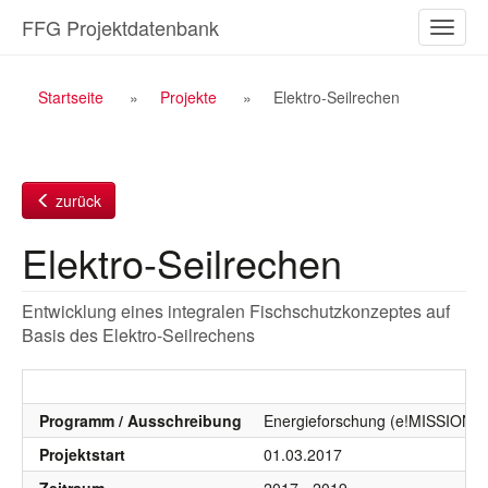
Zum
FFG Projektdatenbank
Naviga
Inhalt
ein-/a
Breadcrumb
Startseite
Projekte
Elektro-Seilrechen
Navigation
zurück
Elektro-Seilrechen
Entwicklung eines integralen Fischschutzkonzeptes auf
Basis des Elektro-Seilrechens
Programm / Ausschreibung
Energieforschung (e!MISSION), 
Projektstart
01.03.2017