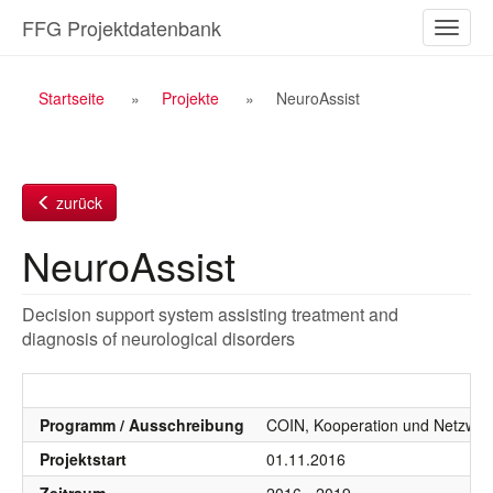
Zum
FFG Projektdatenbank
Naviga
Inhalt
ein-/a
Breadcrumb
Startseite
Projekte
NeuroAssist
Navigation
zurück
NeuroAssist
Decision support system assisting treatment and
diagnosis of neurological disorders
Programm / Ausschreibung
COIN, Kooperation und Netzwer
Projektstart
01.11.2016