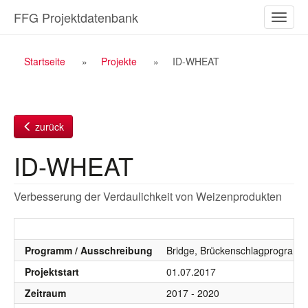
Zum
FFG Projektdatenbank
Naviga
Inhalt
ein-/a
Breadcrumb
Startseite
Projekte
ID-WHEAT
Navigation
zurück
ID-WHEAT
Verbesserung der Verdaulichkeit von Weizenprodukten
Programm / Ausschreibung
Bridge, Brückenschlagprogramm,
Projektstart
01.07.2017
Zeitraum
2017 - 2020