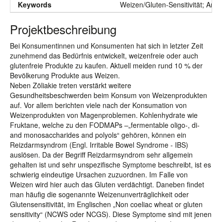
Keywords
Weizen/Gluten-Sensitivität; Amy
Projektbeschreibung
Bei Konsumentinnen und Konsumenten hat sich in letzter Zeit
zunehmend das Bedürfnis entwickelt, weizenfreie oder auch
glutenfreie Produkte zu kaufen. Aktuell meiden rund 10 % der
Bevölkerung Produkte aus Weizen.
Neben Zöliakie treten verstärkt weitere
Gesundheitsbeschwerden beim Konsum von Weizenprodukten
auf. Vor allem berichten viele nach der Konsumation von
Weizenprodukten von Magenproblemen. Kohlenhydrate wie
Fruktane, welche zu den FODMAPs –„fermentable oligo-, di-
and monosaccharides and polyols“ gehören, können ein
Reizdarmsyndrom (Engl. Irritable Bowel Syndrome - IBS)
auslösen. Da der Begriff Reizdarmsyndrom sehr allgemein
gehalten ist und sehr unspezifische Symptome beschreibt, ist es
schwierig eindeutige Ursachen zuzuordnen. Im Falle von
Weizen wird hier auch das Gluten verdächtigt. Daneben findet
man häufig die sogenannte Weizenunverträglichkeit oder
Glutensensitivität, im Englischen „Non coeliac wheat or gluten
sensitivity“ (NCWS oder NCGS). Diese Symptome sind mit jenen