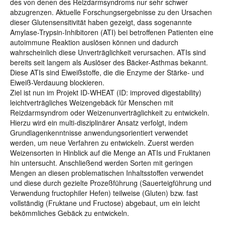
des von denen des Reizdarmsyndroms nur sehr schwer
abzugrenzen. Aktuelle Forschungsergebnisse zu den Ursachen
dieser Glutensensitivität haben gezeigt, dass sogenannte
Amylase-Trypsin-Inhibitoren (ATI) bei betroffenen Patienten eine
autoimmune Reaktion auslösen können und dadurch
wahrscheinlich diese Unverträglichkeit verursachen. ATIs sind
bereits seit langem als Auslöser des Bäcker-Asthmas bekannt.
Diese ATIs sind Eiweißstoffe, die die Enzyme der Stärke- und
Eiweiß-Verdauung blockieren.
Ziel ist nun im Projekt ID-WHEAT (ID: improved digestability)
leichtverträgliches Weizengebäck für Menschen mit
Reizdarmsyndrom oder Weizenunverträglichkeit zu entwickeln.
Hierzu wird ein multi-disziplinärer Ansatz verfolgt, indem
Grundlagenkenntnisse anwendungsorientiert verwendet
werden, um neue Verfahren zu entwickeln. Zuerst werden
Weizensorten in Hinblick auf die Menge an ATIs und Fruktanen
hin untersucht. Anschließend werden Sorten mit geringen
Mengen an diesen problematischen Inhaltsstoffen verwendet
und diese durch gezielte Prozeßführung (Sauerteigführung und
Verwendung fructophiler Hefen) teilweise (Gluten) bzw. fast
vollständig (Fruktane und Fructose) abgebaut, um ein leicht
bekömmliches Gebäck zu entwickeln.