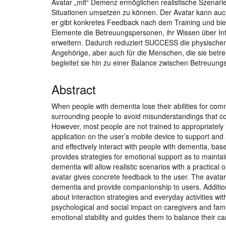
Avatar „mit“ Demenz ermöglichen realistische Szenarie
Situationen umsetzen zu können. Der Avatar kann au
er gibt konkretes Feedback nach dem Training und bie
Elemente die Betreuungspersonen, ihr Wissen über Int
erweitern. Dadurch reduziert SUCCESS die physische
Angehörige, aber auch für die Menschen, die sie betr
begleitet sie hin zu einer Balance zwischen Betreuung
Abstract
When people with dementia lose their abilities for com
surrounding people to avoid misunderstandings that cou
However, most people are not trained to appropriately
application on the user’s mobile device to support and
and effectively interact with people with dementia, bas
provides strategies for emotional support as to maintain
dementia will allow realistic scenarios with a practical or
avatar gives concrete feedback to the user. The avata
dementia and provide companionship to users. Addition
about interaction strategies and everyday activities w
psychological and social impact on caregivers and famil
emotional stability and guides them to balance their care