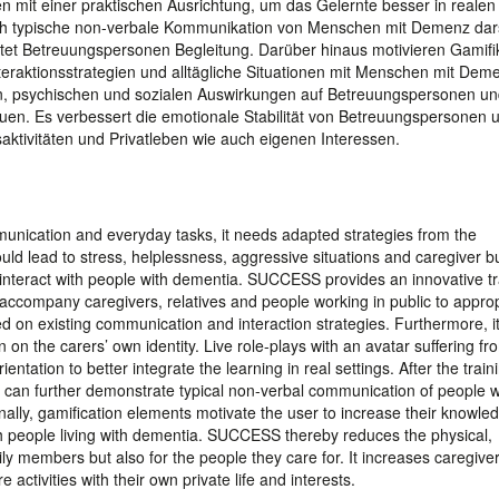
n mit einer praktischen Ausrichtung, um das Gelernte besser in realen
ch typische non-verbale Kommunikation von Menschen mit Demenz dars
tet Betreuungspersonen Begleitung. Darüber hinaus motivieren Gamifi
eraktionsstrategien und alltägliche Situationen mit Menschen mit Dem
n, psychischen und sozialen Auswirkungen auf Betreuungspersonen u
euen. Es verbessert die emotionale Stabilität von Betreuungspersonen 
saktivitäten und Privatleben wie auch eigenen Interessen.
munication and everyday tasks, it needs adapted strategies from the
ld lead to stress, helplessness, aggressive situations and caregiver b
 interact with people with dementia. SUCCESS provides an innovative tr
 accompany caregivers, relatives and people working in public to approp
ed on existing communication and interaction strategies. Furthermore, i
 on the carers’ own identity. Live role-plays with an avatar suffering fr
ientation to better integrate the learning in real settings. After the train
r can further demonstrate typical non-verbal communication of people w
ally, gamification elements motivate the user to increase their knowle
ith people living with dementia. SUCCESS thereby reduces the physical,
y members but also for the people they care for. It increases caregiver
 activities with their own private life and interests.