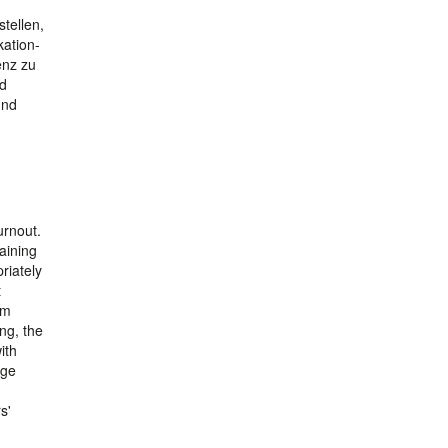
tellen,
kation-
enz zu
nd
und
urnout.
aining
riately
t
om
ing, the
ith
dge
s'