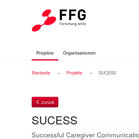
Zum
Inhalt
(aktiv)
Projekte
Organisationen
Breadcrumb
Startseite
Projekte
SUCESS
Navigation
zurück
SUCESS
Successful Caregiver Communicatio