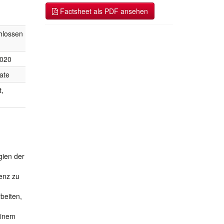
Factsheet als PDF ansehen
hlossen
2020
ate
t,
gien der
enz zu
beiten,
einem