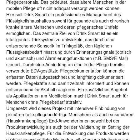
Pflegepersonals. Das bedeutet, dass ältere Menschen in der
mobilen Pflege oft nicht adäquat versorgt werden können.
Hier soll Drink Smart ein professionelles Management des
Flüssigkeitshaushaltes sowohl für gesunde als auch chronisch
kranke ältere Menschen und deren pflegerisches Umfeld
ermöglichen. Das zentrale Ziel von Drink Smart ist es ein
intelligentes Trinksystem zu entwickeln, das durch eine
entsprechende Sensorik im Trinkgefäß, den täglichen
Flüssigkeitsbedarf misst und durch Erinnerungssignale (optisch
und akustisch) und Alarmierungsfunktionen (z.B. SMS/E-Mail)
steuert. Durch eine Anbindung an eine in der Pflege bereits
verwendete EDV-gestützte Pflegedokumentation können die
erfassten Daten aufgezeichnet und langfristig dokumentiert
werden. Pflegekräfte sind damit zeitnah informiert und können
entsprechend im Akutfall reagieren. Ein zusätzliches Angebot
als Applikationen am Mobiltelefon macht Drink Smart auch für
Menschen ohne Pflegebedarf attraktiv.
Umgesetzt wird dieses Projekt mit intensiver Einbindung von
primären (alte pflegebedürftige Menschen) als auch sekundären
(Hauskrankenpflege) End-AnwenderInnen sowohl bei der
Produktentwicklung als auch bei der Validierung im Setting der
Hauskrankenpflege. Für die Entwicklung des Produkts werden
sozialwissenschaftliche Methoden mit gängigen Methoden zur