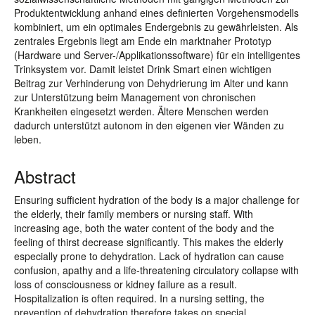
Produktentwicklung anhand eines definierten Vorgehensmodells
kombiniert, um ein optimales Endergebnis zu gewährleisten. Als
zentrales Ergebnis liegt am Ende ein marktnaher Prototyp
(Hardware und Server-/Applikationssoftware) für ein intelligentes
Trinksystem vor. Damit leistet Drink Smart einen wichtigen
Beitrag zur Verhinderung von Dehydrierung im Alter und kann
zur Unterstützung beim Management von chronischen
Krankheiten eingesetzt werden. Ältere Menschen werden
dadurch unterstützt autonom in den eigenen vier Wänden zu
leben.
Abstract
Ensuring sufficient hydration of the body is a major challenge for
the elderly, their family members or nursing staff. With
increasing age, both the water content of the body and the
feeling of thirst decrease significantly. This makes the elderly
especially prone to dehydration. Lack of hydration can cause
confusion, apathy and a life-threatening circulatory collapse with
loss of consciousness or kidney failure as a result.
Hospitalization is often required. In a nursing setting, the
prevention of dehydration therefore takes on special