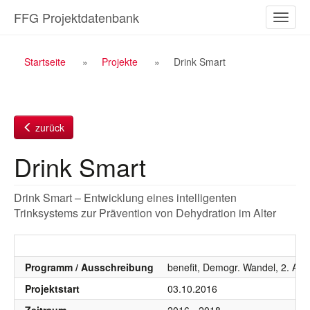
Zum
FFG Projektdatenbank
Naviga
Inhalt
ein-/a
Breadcrumb
Startseite
Projekte
Drink Smart
Navigation
zurück
Drink Smart
Drink Smart – Entwicklung eines intelligenten
Trinksystems zur Prävention von Dehydration im Alter
Programm / Ausschreibung
benefit, Demogr. Wandel, 2. Aus
Projektstart
03.10.2016