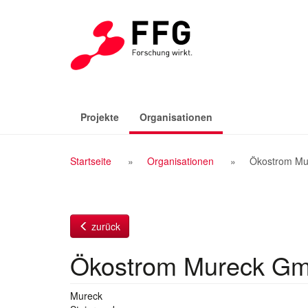
Zum
Inhalt
(aktiv)
Projekte
Organisationen
Breadcrumb
Startseite
Organisationen
Ökostrom M
Navigation
zurück
Ökostrom Mureck G
Mureck