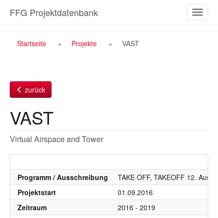
Zum
FFG Projektdatenbank
Naviga
Inhalt
ein-/a
Breadcrumb
Startseite
Projekte
VAST
Navigation
zurück
VAST
Virtual Airspace and Tower
Programm / Ausschreibung
TAKE OFF, TAKEOFF 12. Aussc
Projektstart
01.09.2016
Zeitraum
2016 - 2019