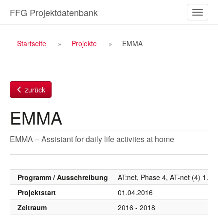
Zum
FFG Projektdatenbank
Naviga
Inhalt
ein-/a
Breadcrumb
Startseite
Projekte
EMMA
Navigation
zurück
EMMA
EMMA – Assistant for daily life activites at home
Programm / Ausschreibung
AT:net, Phase 4, AT-net (4) 1. 
Projektstart
01.04.2016
Zeitraum
2016 - 2018