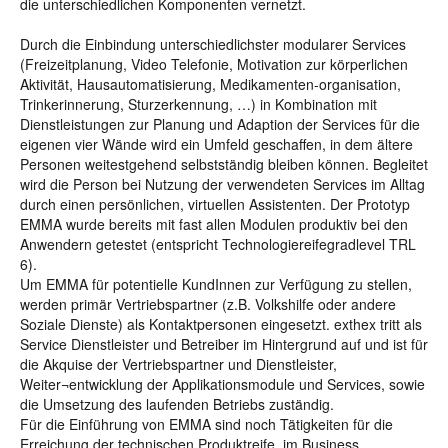
die unterschiedlichen Komponenten vernetzt.
Durch die Einbindung unterschiedlichster modularer Services
(Freizeitplanung, Video Telefonie, Motivation zur körperlichen
Aktivität, Hausautomatisierung, Medikamenten-organisation,
Trinkerinnerung, Sturzerkennung, …) in Kombination mit
Dienstleistungen zur Planung und Adaption der Services für die
eigenen vier Wände wird ein Umfeld geschaffen, in dem ältere
Personen weitestgehend selbstständig bleiben können. Begleitet
wird die Person bei Nutzung der verwendeten Services im Alltag
durch einen persönlichen, virtuellen Assistenten. Der Prototyp
EMMA wurde bereits mit fast allen Modulen produktiv bei den
Anwendern getestet (entspricht Technologiereifegradlevel TRL
6).
Um EMMA für potentielle KundInnen zur Verfügung zu stellen,
werden primär Vertriebspartner (z.B. Volkshilfe oder andere
Soziale Dienste) als Kontaktpersonen eingesetzt. exthex tritt als
Service Dienstleister und Betreiber im Hintergrund auf und ist für
die Akquise der Vertriebspartner und Dienstleister,
Weiter¬entwicklung der Applikationsmodule und Services, sowie
die Umsetzung des laufenden Betriebs zuständig.
Für die Einführung von EMMA sind noch Tätigkeiten für die
Erreichung der technischen Produktreife, im Business