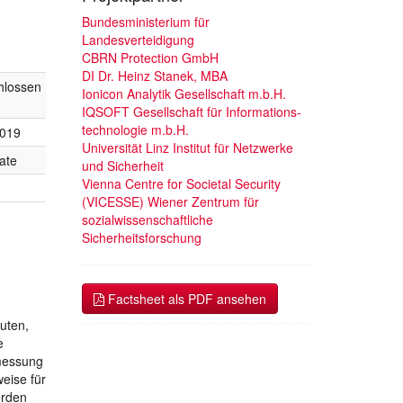
Bundesministerium für
Landesverteidigung
CBRN Protection GmbH
DI Dr. Heinz Stanek, MBA
hlossen
Ionicon Analytik Gesellschaft m.b.H.
IQSOFT Gesellschaft für Informations-
technologie m.b.H.
2019
Universität Linz Institut für Netzwerke
ate
und Sicherheit
Vienna Centre for Societal Security
(VICESSE) Wiener Zentrum für
sozialwissenschaftliche
Sicherheitsforschung
Factsheet als PDF ansehen
uten,
e
rmessung
eise für
erden