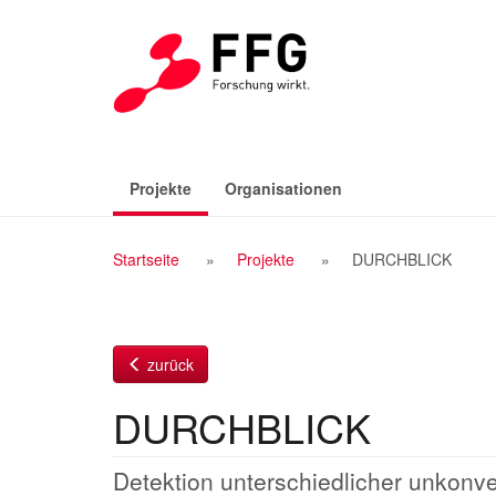
Zum
Inhalt
(aktiv)
Projekte
Organisationen
Breadcrumb
Startseite
Projekte
DURCHBLICK
Navigation
zurück
DURCHBLICK
Detektion unterschiedlicher unkonve