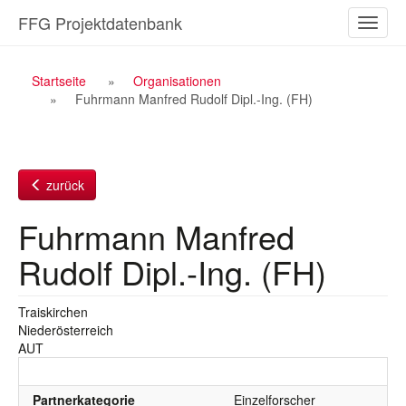
Zum
FFG Projektdatenbank
Naviga
Inhalt
ein-/a
Breadcrumb
Startseite
Organisationen
Fuhrmann Manfred Rudolf Dipl.-Ing. (FH)
Navigation
zurück
Fuhrmann Manfred
Rudolf Dipl.-Ing. (FH)
Traiskirchen
Niederösterreich
AUT
Partnerkategorie
Einzelforscher