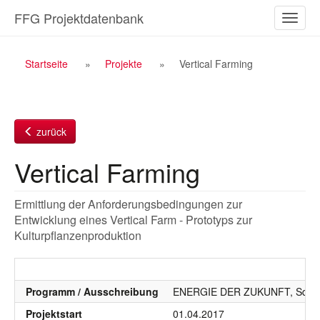
Zum
FFG Projektdatenbank
Naviga
Inhalt
ein-/a
Breadcrumb
Startseite
Projekte
Vertical Farming
Navigation
zurück
Vertical Farming
Ermittlung der Anforderungsbedingungen zur
Entwicklung eines Vertical Farm - Prototyps zur
Kulturpflanzenproduktion
Programm / Ausschreibung
ENERGIE DER ZUKUNFT, SdZ, S
Projektstart
01.04.2017