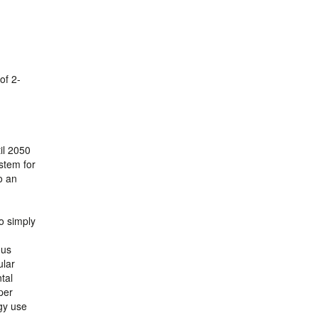
of 2-
il 2050
ystem for
o an
o simply
ous
ular
tal
per
gy use