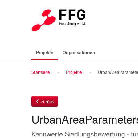
Zum
Inhalt
(aktiv)
Projekte
Organisationen
Breadcrumb
Startseite
Projekte
UrbanAreaParamete
Navigation
zurück
UrbanAreaParameter
Kennwerte Siedlungsbewertung - für 