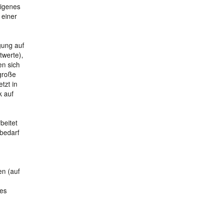
eigenes
 einer
gung auf
twerte),
en sich
 große
tzt in
k auf
beitet
ebedarf
en (auf
des