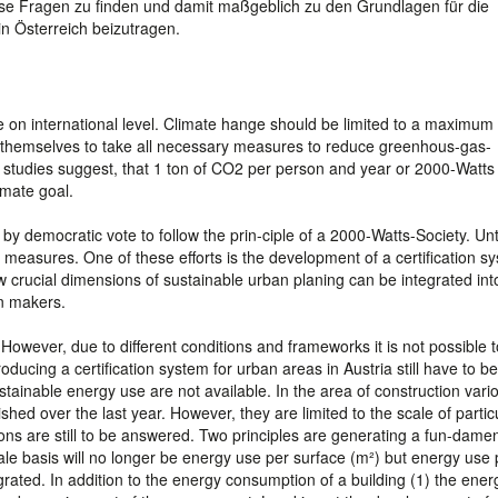
iese Fragen zu finden und damit maßgeblich zu den Grundlagen für die
n Österreich beizutragen.
 on international level. Climate hange should be limited to a maximum 
t themselves to take all necessary measures to reduce greenhous-gas-
al studies suggest, that 1 ton of CO2 per person and year or 2000-Watts
imate goal.
 democratic vote to follow the prin-ciple of a 2000-Watts-Society. Unt
of measures. One of these efforts is the development of a certification s
crucial dimensions of sustainable urban planing can be integrated int
on makers.
However, due to different conditions and frameworks it is not possible t
oducing a certification system for urban areas in Austria still have to be
tainable energy use are not available. In the area of construction vari
ed over the last year. However, they are limited to the scale of partic
ns are still to be answered. Two principles are generating a fun-damen
ale basis will no longer be energy use per surface (m²) but energy use 
rated. In addition to the energy consumption of a building (1) the ener