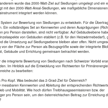
 anderem wurde das 2000-Watt-Ziel auf Siedlungen umgelegt und ein 
eigt mit den 2000-Watt-Areal-Siedlungen, wie maßgebliche Dimensionen
sinstrument integriert werden können.
es System zur Bewertung von Siedlungen zu entwickeln. Für die Übertra
n. Ein vollständiges Set an Kennwerten und deren Ausprägungen (Rich
n pro Person darstellen, sind nicht verfügbar. Auf Gebäudeebene hab
Einzelaspekte von Gebäuden etabliert (z.B. für den Heizwärmebedarf),
nd die Umsetzung auf Siedlungsebene bleiben aber offen. Nicht umgese
 von der Fläche zur Person als Bezugsgröße sowie der integrierte Blic
ät, Gebäude und Errichtung gemeinsam betrachtet werden.
r die integrierte Bewertung von Siedlungen nach Schweizer Vorbild erar
rden. Im Hinblick auf die Entwicklung von Richtwerten für Primärenergi
reiche zu bearbeiten:
s Pro-Kopf. Was bedeutet das 2-Grad-Ziel für Österreich?
ativ messbaren Kennwerten und Ableitung der entsprechenden Richtwert
trieb und Mobilität. Wie hoch dürfen Treibhausgasemissionen bzw. der
ger pro Person sein, um den österreichischen Beitrag zur Erreichung 
?