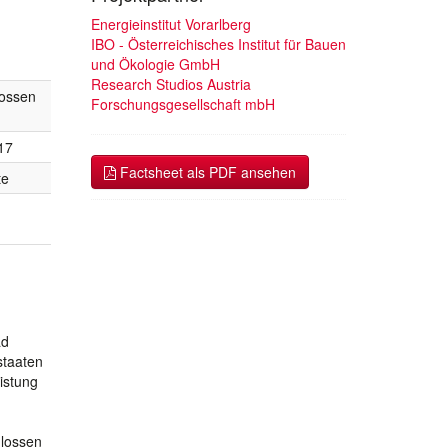
Energieinstitut Vorarlberg
IBO - Österreichisches Institut für Bauen
und Ökologie GmbH
Research Studios Austria
ossen
Forschungsgesellschaft mbH
17
Factsheet als PDF ansehen
te
ad
staaten
istung
hlossen