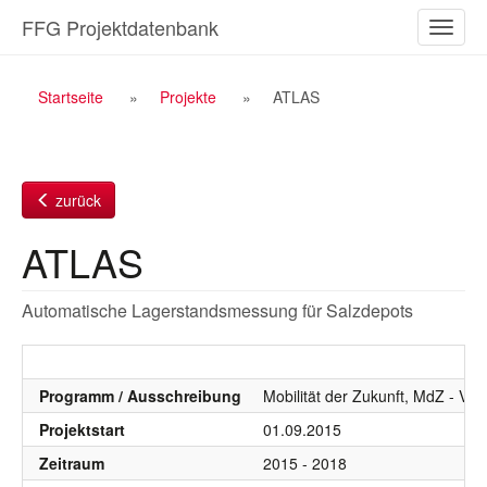
Zum
FFG Projektdatenbank
Naviga
Inhalt
ein-/a
Breadcrumb
Startseite
Projekte
ATLAS
Navigation
zurück
ATLAS
Automatische Lagerstandsmessung für Salzdepots
Programm / Ausschreibung
Mobilität der Zukunft, MdZ - VIF
Projektstart
01.09.2015
Zeitraum
2015 - 2018