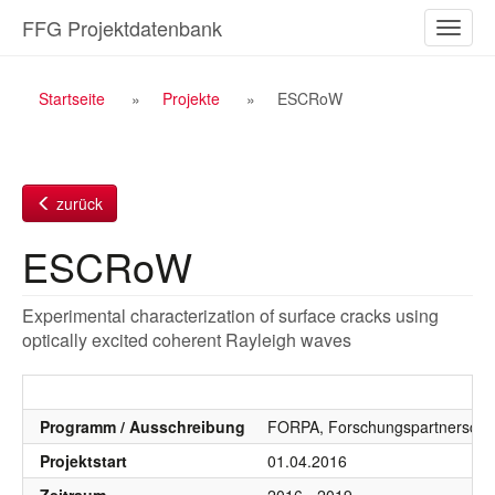
Zum
FFG Projektdatenbank
Naviga
Inhalt
ein-/a
Breadcrumb
Startseite
Projekte
ESCRoW
Navigation
zurück
ESCRoW
Experimental characterization of surface cracks using
optically excited coherent Rayleigh waves
Programm / Ausschreibung
FORPA, Forschungspartnersch
Projektstart
01.04.2016