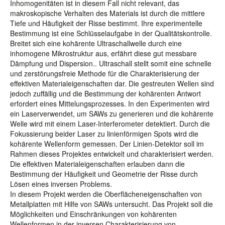
Inhomogenitäten ist in diesem Fall nicht relevant, das
makroskopische Verhalten des Materials ist durch die mittlere
Tiefe und Häufigkeit der Risse bestimmt. Ihre experimentelle
Bestimmung ist eine Schlüsselaufgabe in der Qualitätskontrolle.
Breitet sich eine kohärente Ultraschallwelle durch eine
inhomogene Mikrostruktur aus, erfährt diese gut messbare
Dämpfung und Dispersion.. Ultraschall stellt somit eine schnelle
und zerstörungsfreie Methode für die Charakterisierung der
effektiven Materialeigenschaften dar. Die gestreuten Wellen sind
jedoch zuffällig und die Bestimmung der kohärenten Antwort
erfordert eines Mittelungsprozesses. In den Experimenten wird
ein Laserverwendet, um SAWs zu generieren und die kohärente
Welle wird mit einem Laser-Interferometer detektiert. Durch die
Fokussierung beider Laser zu linienförmigen Spots wird die
kohärente Wellenform gemessen. Der Linien-Detektor soll im
Rahmen dieses Projektes entwickelt und charakterisiert werden.
Die effektiven Materialeigenschaften erlauben dann die
Bestimmung der Häufigkeit und Geometrie der Risse durch
Lösen eines inversen Problems.
In diesem Projekt werden die Oberflächeneigenschaften von
Metallplatten mit Hilfe von SAWs untersucht. Das Projekt soll die
Möglichkeiten und Einschränkungen von kohärenten
Wellenformen in der inversen Charakterisierung von