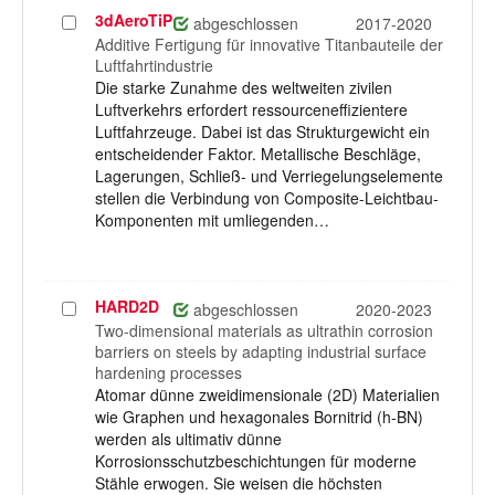
3dAeroTiP
Projekt
abgeschlossen
2017-2020
auswählen
Additive Fertigung für innovative Titanbauteile der
Luftfahrtindustrie
Die starke Zunahme des weltweiten zivilen
Luftverkehrs erfordert ressourceneffizientere
Luftfahrzeuge. Dabei ist das Strukturgewicht ein
entscheidender Faktor. Metallische Beschläge,
Lagerungen, Schließ- und Verriegelungselemente
stellen die Verbindung von Composite-Leichtbau-
Komponenten mit umliegenden…
HARD2D
Projekt
abgeschlossen
2020-2023
auswählen
Two-dimensional materials as ultrathin corrosion
barriers on steels by adapting industrial surface
hardening processes
Atomar dünne zweidimensionale (2D) Materialien
wie Graphen und hexagonales Bornitrid (h-BN)
werden als ultimativ dünne
Korrosionsschutzbeschichtungen für moderne
Stähle erwogen. Sie weisen die höchsten