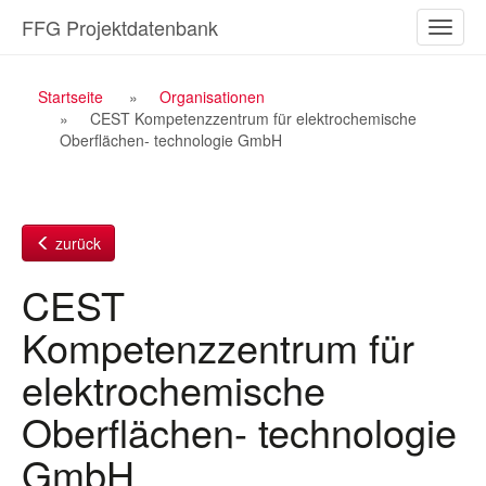
Zum
FFG Projektdatenbank
Naviga
Inhalt
ein-/a
Breadcrumb
Startseite
Organisationen
CEST Kompetenzzentrum für elektrochemische
Navigation
Oberflächen- technologie GmbH
zurück
CEST
Kompetenzzentrum für
elektrochemische
Oberflächen- technologie
GmbH