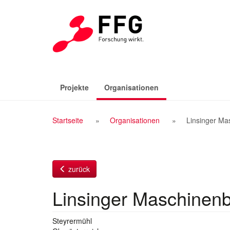
Zum
Inhalt
(aktiv)
Projekte
Organisationen
Breadcrumb
Startseite
Organisationen
Linsinger Ma
Navigation
zurück
Linsinger Maschinenb
Steyrermühl