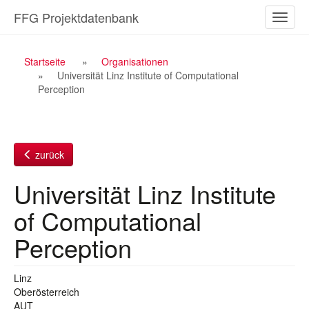
Zum
FFG Projektdatenbank
Naviga
Inhalt
ein-/a
Breadcrumb
Startseite
Organisationen
Universität Linz Institute of Computational
Navigation
Perception
zurück
Universität Linz Institute
of Computational
Perception
Linz
Oberösterreich
AUT