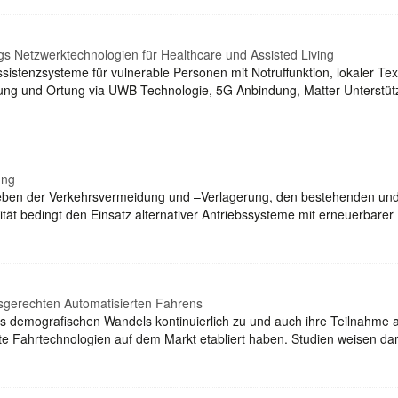
ngs Netzwerktechnologien für Healthcare und Assisted Living
sistenzsysteme für vulnerable Personen mit Notruffunktion, lokaler Te
ng und Ortung via UWB Technologie, 5G Anbindung, Matter Unterstütz
ung
neben der Verkehrsvermeidung und –Verlagerung, den bestehenden und
ität bedingt den Einsatz alternativer Antriebssysteme mit erneuerbare
sgerechten Automatisierten Fahrens
s demografischen Wandels kontinuierlich zu und auch ihre Teilnahme am
e Fahrtechnologien auf dem Markt etabliert haben. Studien weisen da