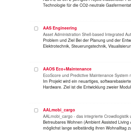
Technologie für die CO2-neutrale Gasfermentat
AAS Engineering
Projekt
auswählen
Asset Administration Shell-based Integrated A
Problem und Ziel Bei der Planung und der Entw
Elektrotechnik, Steuerungstechnik, Visualisier
AAOS Eco+Maintenance
Projekt
auswählen
EcoScore und Predictive Maintenance System 
Im Projekt wird ein neuartiges, softwarebasier
Hardware. Ziel ist die Entwicklung zweier Modu
AALmobi_cargo
Projekt
auswählen
AALmobi_cargo - das integrierte Crowdlogisti
Betreubares Wohnen (Ambient Assisted Living A
möglichst lange selbständig ihren Wohnalltag