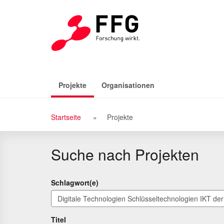
Zu
Zum
den
Inhalt
Suchergebnissen
(aktiv)
Projekte
Organisationen
Breadcrumb
Startseite
Projekte
Navigation
Suche nach Projekten
Schlagwort(e)
Titel