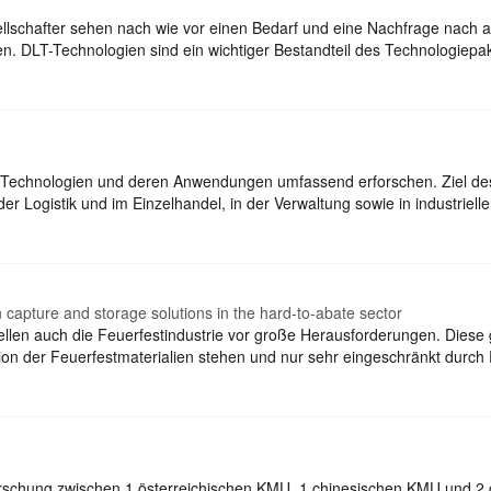
ellschafter sehen nach wie vor einen Bedarf und eine Nachfrage nac
n. DLT-Technologien sind ein wichtiger Bestandteil des Technologiep
in-Technologien und deren Anwendungen umfassend erforschen. Ziel de
der Logistik und im Einzelhandel, in der Verwaltung sowie in industrie
 capture and storage solutions in the hard-to-abate sector
tellen auch die Feuerfestindustrie vor große Herausforderungen. Diese 
on der Feuerfestmaterialien stehen und nur sehr eingeschränkt durc
 Forschung zwischen 1 österreichischen KMU, 1 chinesischen KMU und 2 c