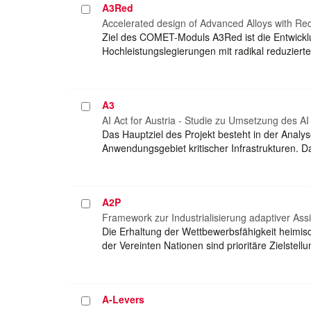
A3Red
Projekt
auswählen
Accelerated design of Advanced Alloys with Red
Ziel des COMET-Moduls A3Red ist die Entwicklu
Hochleistungslegierungen mit radikal reduzie
A3
Projekt
auswählen
AI Act for Austria - Studie zu Umsetzung des AI 
Das Hauptziel des Projekt besteht in der Analy
Anwendungsgebiet kritischer Infrastrukturen. D
A2P
Projekt
auswählen
Framework zur Industrialisierung adaptiver Ass
Die Erhaltung der Wettbewerbsfähigkeit heimis
der Vereinten Nationen sind prioritäre Zielstell
A-Levers
Projekt