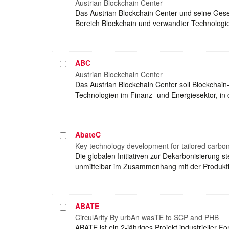
auswählen
Austrian Blockchain Center
Das Austrian Blockchain Center und seine Ges
Bereich Blockchain und verwandter Technologie
ABC
Projekt
auswählen
Austrian Blockchain Center
Das Austrian Blockchain Center soll Blockcha
Technologien im Finanz- und Energiesektor, in 
AbateC
Projekt
auswählen
Key technology development for tailored carbon
Die globalen Initiativen zur Dekarbonisierung s
unmittelbar im Zusammenhang mit der Produkti
ABATE
Projekt
auswählen
CirculArity By urbAn wasTE to SCP and PHB
ABATE ist ein 2-jähriges Projekt industrieller