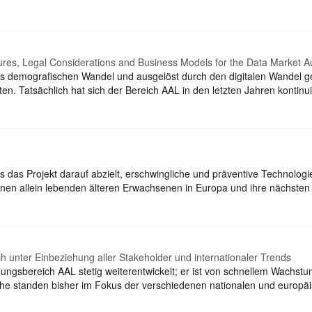
ures, Legal Considerations and Business Models for the Data Market Au
es demografischen Wandel und ausgelöst durch den digitalen Wandel g
 Tatsächlich hat sich der Bereich AAL in den letzten Jahren kontinuie
ass das Projekt darauf abzielt, erschwingliche und präventive Technolog
ionen allein lebenden älteren Erwachsenen in Europa und ihre nächste
ch unter Einbeziehung aller Stakeholder und internationaler Trends
ungsbereich AAL stetig weiterentwickelt; er ist von schnellem Wachstu
che standen bisher im Fokus der verschiedenen nationalen und europ