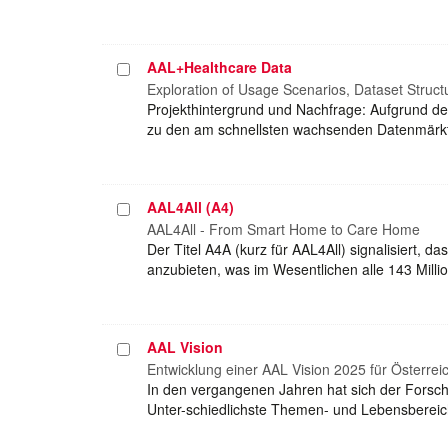
AAL+Healthcare Data
Projekt
auswählen
Exploration of Usage Scenarios, Dataset Struct
Projekthintergrund und Nachfrage: Aufgrund d
zu den am schnellsten wachsenden Datenmärkten.
AAL4All (A4)
Projekt
auswählen
AAL4All - From Smart Home to Care Home
Der Titel A4A (kurz für AAL4All) signalisiert, d
anzubieten, was im Wesentlichen alle 143 Mill
AAL Vision
Projekt
auswählen
Entwicklung einer AAL Vision 2025 für Österrei
In den vergangenen Jahren hat sich der Forsch
Unter-schiedlichste Themen- und Lebensberei