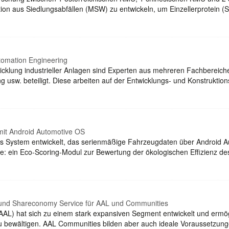
ion aus Siedlungsabfällen (MSW) zu entwickeln, um Einzellerprotein (S
utomation Engineering
icklung industrieller Anlagen sind Experten aus mehreren Fachbereic
ung usw. beteiligt. Diese arbeiten auf der Entwicklungs- und Konstrukt
mit Android Automotive OS
tes System entwickelt, das serienmäßige Fahrzeugdaten über Android A
le: ein Eco-Scoring-Modul zur Bewertung der ökologischen Effizienz de
k und Shareconomy Service für AAL und Communities
AL) hat sich zu einem stark expansiven Segment entwickelt und ermög
 zu bewältigen. AAL Communities bilden aber auch ideale Voraussetzu