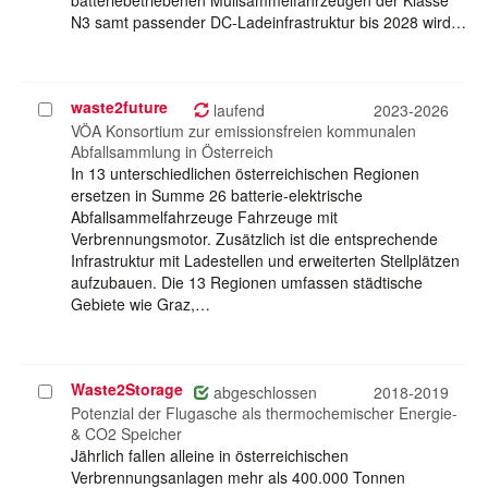
batteriebetriebenen Müllsammelfahrzeugen der Klasse
N3 samt passender DC-Ladeinfrastruktur bis 2028 wird…
waste2future
Projekt
laufend
2023-2026
auswählen
VÖA Konsortium zur emissionsfreien kommunalen
Abfallsammlung in Österreich
In 13 unterschiedlichen österreichischen Regionen
ersetzen in Summe 26 batterie-elektrische
Abfallsammelfahrzeuge Fahrzeuge mit
Verbrennungsmotor. Zusätzlich ist die entsprechende
Infrastruktur mit Ladestellen und erweiterten Stellplätzen
aufzubauen. Die 13 Regionen umfassen städtische
Gebiete wie Graz,…
Waste2Storage
Projekt
abgeschlossen
2018-2019
auswählen
Potenzial der Flugasche als thermochemischer Energie-
& CO2 Speicher
Jährlich fallen alleine in österreichischen
Verbrennungsanlagen mehr als 400.000 Tonnen