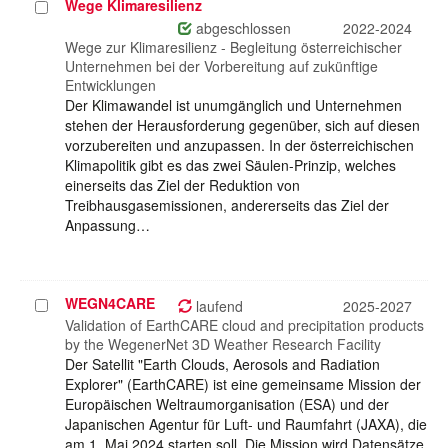
Wege Klimaresilienz
Projekt
auswählen
abgeschlossen
2022-2024
Wege zur Klimaresilienz - Begleitung österreichischer
Unternehmen bei der Vorbereitung auf zukünftige
Entwicklungen
Der Klimawandel ist unumgänglich und Unternehmen
stehen der Herausforderung gegenüber, sich auf diesen
vorzubereiten und anzupassen. In der österreichischen
Klimapolitik gibt es das zwei Säulen-Prinzip, welches
einerseits das Ziel der Reduktion von
Treibhausgasemissionen, andererseits das Ziel der
Anpassung…
WEGN4CARE
Projekt
laufend
2025-2027
auswählen
Validation of EarthCARE cloud and precipitation products
by the WegenerNet 3D Weather Research Facility
Der Satellit "Earth Clouds, Aerosols and Radiation
Explorer" (EarthCARE) ist eine gemeinsame Mission der
Europäischen Weltraumorganisation (ESA) und der
Japanischen Agentur für Luft- und Raumfahrt (JAXA), die
am 1. Mai 2024 starten soll. Die Mission wird Datensätze