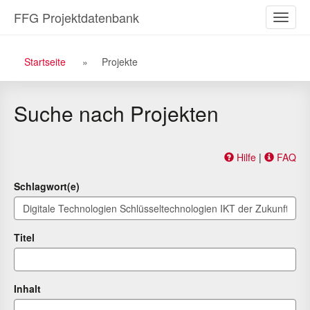
Zu
Zum
FFG Projektdatenbank
Naviga
den
Inhalt
ein-/a
Suchergebnissen
Breadcrumb
Startseite
Projekte
Navigation
Suche nach Projekten
Hilfe
|
FAQ
Schlagwort(e)
Titel
Inhalt