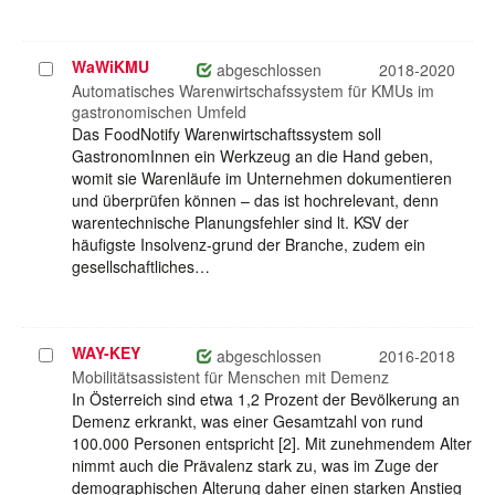
WaWiKMU
Projekt
abgeschlossen
2018-2020
auswählen
Automatisches Warenwirtschafssystem für KMUs im
gastronomischen Umfeld
Das FoodNotify Warenwirtschaftssystem soll
GastronomInnen ein Werkzeug an die Hand geben,
womit sie Warenläufe im Unternehmen dokumentieren
und überprüfen können – das ist hochrelevant, denn
warentechnische Planungsfehler sind lt. KSV der
häufigste Insolvenz-grund der Branche, zudem ein
gesellschaftliches…
WAY-KEY
Projekt
abgeschlossen
2016-2018
auswählen
Mobilitätsassistent für Menschen mit Demenz
In Österreich sind etwa 1,2 Prozent der Bevölkerung an
Demenz erkrankt, was einer Gesamtzahl von rund
100.000 Personen entspricht [2]. Mit zunehmendem Alter
nimmt auch die Prävalenz stark zu, was im Zuge der
demographischen Alterung daher einen starken Anstieg