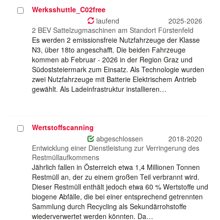
Werksshuttle_C02free
Projekt
auswählen
laufend
2025-2026
2 BEV Sattelzugmaschinen am Standort Fürstenfeld
Es werden 2 emissionsfreie Nutzfahrzeuge der Klasse
N3, über 18to angeschafft. Die beiden Fahrzeuge
kommen ab Februar - 2026 in der Region Graz und
Südoststeiermark zum Einsatz. Als Technologie wurden
zwei Nutzfahrzeuge mit Batterie Elektrischem Antrieb
gewählt. Als Ladeinfrastruktur installieren…
Wertstoffscanning
Projekt
auswählen
abgeschlossen
2018-2020
Entwicklung einer Dienstleistung zur Verringerung des
Restmüllaufkommens
Jährlich fallen in Österreich etwa 1,4 Millionen Tonnen
Restmüll an, der zu einem großen Teil verbrannt wird.
Dieser Restmüll enthält jedoch etwa 60 % Wertstoffe und
biogene Abfälle, die bei einer entsprechend getrennten
Sammlung durch Recycling als Sekundärrohstoffe
wiederverwertet werden könnten. Da…