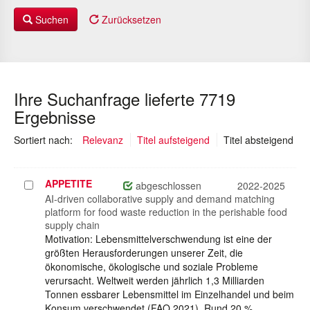
Suchen
Zurücksetzen
Ihre Suchanfrage lieferte 7719
Ergebnisse
(au
Sortiert nach:
Relevanz
Titel aufsteigend
Titel absteigend
APPETITE
Projekt
abgeschlossen
2022-2025
auswählen
AI-driven collaborative supply and demand matching
platform for food waste reduction in the perishable food
supply chain
Motivation: Lebensmittelverschwendung ist eine der
größten Herausforderungen unserer Zeit, die
ökonomische, ökologische und soziale Probleme
verursacht. Weltweit werden jährlich 1,3 Milliarden
Tonnen essbarer Lebensmittel im Einzelhandel und beim
Konsum verschwendet (FAO 2021). Rund 20 %