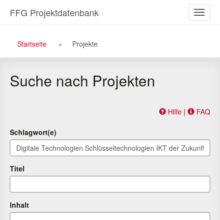
Zu
Zum
FFG Projektdatenbank
Naviga
den
Inhalt
ein-/a
Suchergebnissen
Breadcrumb
Startseite
Projekte
Navigation
Suche nach Projekten
Hilfe
|
FAQ
Schlagwort(e)
Titel
Inhalt