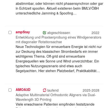
abstimmbar, oder können nicht phasensynchron oder gar
in Echtzeit spoofen. Aktuell existieren beim BMLV/ÖBH
unterschiedliche Jamming & Spoofing…
ampStay
Projekt
abgeschlossen
2022
auswählen
Entwicklung und Praxiserprobung eines Windgenerators
mit diagonaler Rotationsachse
Neue Technologien für erneuerbare Energie ist nicht nur
zur Deckung des klassischen Strombedarfs ein immer
wichtigeres Thema. Off-grid sind erneuerbare
Energiequellen wie Sonne und Wind unverzichtbar. Ein
typisches Nutzungsszenario sind etwa auch
Segelyachten. Hier stehen Platzbedarf, Praktikabilität…
AMOA3D
Projekt
laufend
2025-2028
auswählen
Adaptive Multimaterial Orthodontic Aligners via Dual-
Wavelength 3D Printing
Viele erwachsene Patienten empfinden festsitzende