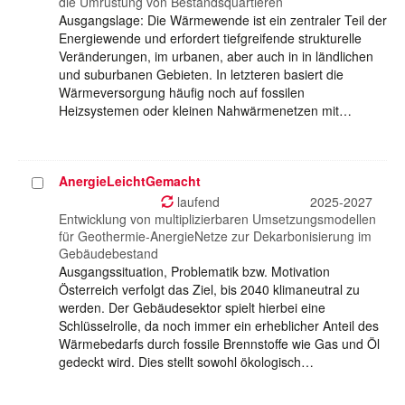
die Umrüstung von Bestandsquartieren
Ausgangslage: Die Wärmewende ist ein zentraler Teil der
Energiewende und erfordert tiefgreifende strukturelle
Veränderungen, im urbanen, aber auch in in ländlichen
und suburbanen Gebieten. In letzteren basiert die
Wärmeversorgung häufig noch auf fossilen
Heizsystemen oder kleinen Nahwärmenetzen mit…
AnergieLeichtGemacht
Projekt
auswählen
laufend
2025-2027
Entwicklung von multiplizierbaren Umsetzungsmodellen
für Geothermie-AnergieNetze zur Dekarbonisierung im
Gebäudebestand
Ausgangssituation, Problematik bzw. Motivation
Österreich verfolgt das Ziel, bis 2040 klimaneutral zu
werden. Der Gebäudesektor spielt hierbei eine
Schlüsselrolle, da noch immer ein erheblicher Anteil des
Wärmebedarfs durch fossile Brennstoffe wie Gas und Öl
gedeckt wird. Dies stellt sowohl ökologisch…