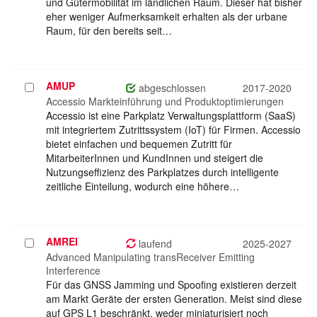
und Gütermobilität im ländlichen Raum. Dieser hat bisher
eher weniger Aufmerksamkeit erhalten als der urbane
Raum, für den bereits seit…
AMUP
Projekt
abgeschlossen
2017-2020
auswählen
Accessio Markteinführung und Produktoptimierungen
Accessio ist eine Parkplatz Verwaltungsplattform (SaaS)
mit integriertem Zutrittssystem (IoT) für Firmen. Accessio
bietet einfachen und bequemen Zutritt für
MitarbeiterInnen und KundInnen und steigert die
Nutzungseffizienz des Parkplatzes durch intelligente
zeitliche Einteilung, wodurch eine höhere…
AMREI
Projekt
laufend
2025-2027
auswählen
Advanced Manipulating transReceiver Emitting
Interference
Für das GNSS Jamming und Spoofing existieren derzeit
am Markt Geräte der ersten Generation. Meist sind diese
auf GPS L1 beschränkt, weder miniaturisiert noch