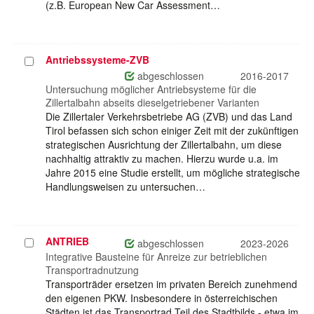
(z.B. European New Car Assessment…
Antriebssysteme-ZVB
Projekt
auswählen
abgeschlossen
2016-2017
Untersuchung möglicher Antriebsysteme für die
Zillertalbahn abseits dieselgetriebener Varianten
Die Zillertaler Verkehrsbetriebe AG (ZVB) und das Land
Tirol befassen sich schon einiger Zeit mit der zukünftigen
strategischen Ausrichtung der Zillertalbahn, um diese
nachhaltig attraktiv zu machen. Hierzu wurde u.a. im
Jahre 2015 eine Studie erstellt, um mögliche strategische
Handlungsweisen zu untersuchen…
ANTRIEB
Projekt
abgeschlossen
2023-2026
auswählen
Integrative Bausteine für Anreize zur betrieblichen
Transportradnutzung
Transporträder ersetzen im privaten Bereich zunehmend
den eigenen PKW. Insbesondere in österreichischen
Städten ist das Transportrad Teil des Stadtbilds - etwa im