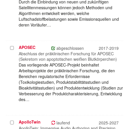
Durch die Einbindung von neuen und zukünftigen
Satellitenmessungen können jedoch Methoden und
Algorithmen entwickelt werden, welche
Luftschadstoffbelastungen sowie Emissionsquellen und
deren Vorläufer…
APOSEC
Projekt
abgeschlossen
2017-2019
auswählen
Abschluss der präklinischen Forschung für APOSEC
(Sekretom von apoptotischen weißen Blutkörperchen)
Das vorliegende APOSEC-Projekt beinhaltet
Arbeitsprojekte der präklinischen Forschung, die den
Bereichen regulatorische Erfordernisse
(Toxikologiestudien, Produktstabilitätsstudien und
Bioaktivitätsstudien) und Produktentwicklung (Studien zur
Verbesserung der Produktcharakterisierung, Entwicklung
des…
ApolloTwin
Projekt
laufend
2025-2027
auswählen
ApolloTwin: Immersive Audio Authoring and Precision