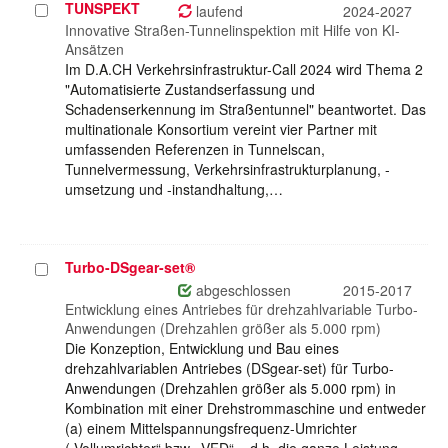
TUNSPEKT
Projekt
laufend
2024-2027
auswählen
Innovative Straßen-Tunnelinspektion mit Hilfe von KI-
Ansätzen
Im D.A.CH Verkehrsinfrastruktur-Call 2024 wird Thema 2
"Automatisierte Zustandserfassung und
Schadenserkennung im Straßentunnel" beantwortet. Das
multinationale Konsortium vereint vier Partner mit
umfassenden Referenzen in Tunnelscan,
Tunnelvermessung, Verkehrsinfrastrukturplanung, -
umsetzung und -instandhaltung,…
Turbo-DSgear-set®
Projekt
auswählen
abgeschlossen
2015-2017
Entwicklung eines Antriebes für drehzahlvariable Turbo-
Anwendungen (Drehzahlen größer als 5.000 rpm)
Die Konzeption, Entwicklung und Bau eines
drehzahlvariablen Antriebes (DSgear-set) für Turbo-
Anwendungen (Drehzahlen größer als 5.000 rpm) in
Kombination mit einer Drehstrommaschine und entweder
(a) einem Mittelspannungsfrequenz-Umrichter