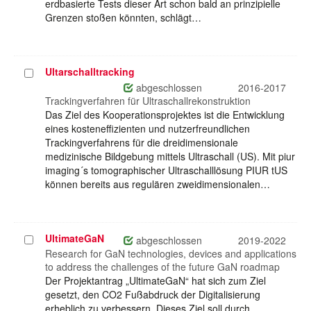
erdbasierte Tests dieser Art schon bald an prinzipielle
Grenzen stoßen könnten, schlägt…
Ultarschalltracking
Projekt
auswählen
abgeschlossen
2016-2017
Trackingverfahren für Ultraschallrekonstruktion
Das Ziel des Kooperationsprojektes ist die Entwicklung
eines kosteneffizienten und nutzerfreundlichen
Trackingverfahrens für die dreidimensionale
medizinische Bildgebung mittels Ultraschall (US). Mit piur
imaging´s tomographischer Ultraschalllösung PIUR tUS
können bereits aus regulären zweidimensionalen…
UltimateGaN
Projekt
abgeschlossen
2019-2022
auswählen
Research for GaN technologies, devices and applications
to address the challenges of the future GaN roadmap
Der Projektantrag „UltimateGaN“ hat sich zum Ziel
gesetzt, den CO2 Fußabdruck der Digitalisierung
erheblich zu verbessern. Dieses Ziel soll durch