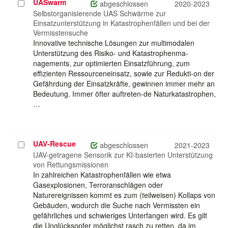
UASwarm
Projekt
abgeschlossen
2020-2023
auswählen
Selbstorganisierende UAS Schwärme zur
Einsatzunterstützung in Katastrophenfällen und bei der
Vermisstensuche
Innovative technische Lösungen zur multimodalen
Unterstützung des Risiko- und Katastrophenma-
nagements, zur optimierten Einsatzführung, zum
effizienten Ressourceneinsatz, sowie zur Redukti-on der
Gefährdung der Einsatzkräfte, gewinnen immer mehr an
Bedeutung. Immer öfter auftreten-de Naturkatastrophen,
…
UAV-Rescue
Projekt
abgeschlossen
2021-2023
auswählen
UAV-getragene Sensorik zur KI-basierten Unterstützung
von Rettungsmissionen
In zahlreichen Katastrophenfällen wie etwa
Gasexplosionen, Terroranschlägen oder
Naturereignissen kommt es zum (teilweisen) Kollaps von
Gebäuden, wodurch die Suche nach Vermissten ein
gefährliches und schwieriges Unterfangen wird. Es gilt
die Unglücksopfer möglichst rasch zu retten, da im