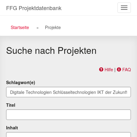
Zu
Zum
FFG Projektdatenbank
Naviga
den
Inhalt
ein-/a
Suchergebnissen
Breadcrumb
Startseite
Projekte
Navigation
Suche nach Projekten
Hilfe
|
FAQ
Schlagwort(e)
Titel
Inhalt