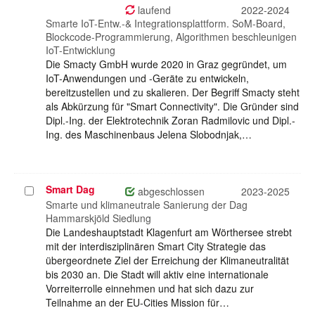
auswählen
laufend
2022-2024
Smarte IoT-Entw.-& Integrationsplattform. SoM-Board,
Blockcode-Programmierung, Algorithmen beschleunigen
IoT-Entwicklung
Die Smacty GmbH wurde 2020 in Graz gegründet, um
IoT-Anwendungen und -Geräte zu entwickeln,
bereitzustellen und zu skalieren. Der Begriff Smacty steht
als Abkürzung für "Smart Connectivity". Die Gründer sind
Dipl.-Ing. der Elektrotechnik Zoran Radmilovic und Dipl.-
Ing. des Maschinenbaus Jelena Slobodnjak,…
Smart Dag
Projekt
abgeschlossen
2023-2025
auswählen
Smarte und klimaneutrale Sanierung der Dag
Hammarskjöld Siedlung
Die Landeshauptstadt Klagenfurt am Wörthersee strebt
mit der interdisziplinären Smart City Strategie das
übergeordnete Ziel der Erreichung der Klimaneutralität
bis 2030 an. Die Stadt will aktiv eine internationale
Vorreiterrolle einnehmen und hat sich dazu zur
Teilnahme an der EU-Cities Mission für…