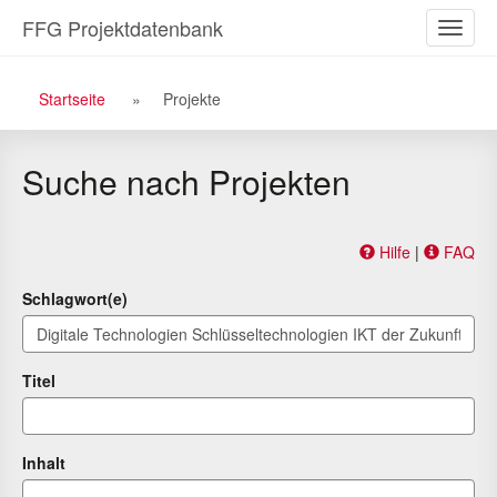
Zu
Zum
FFG Projektdatenbank
Naviga
den
Inhalt
ein-/a
Suchergebnissen
Breadcrumb
Startseite
Projekte
Navigation
Suche nach Projekten
Hilfe
|
FAQ
Schlagwort(e)
Titel
Inhalt