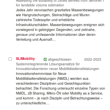
auswählen
Assessing the suitability of DEMs derived from Sentinel-1
for landslide volume estimation
Jedes Jahr verursachen gravitative Massenbewegungen
wie Hangrutschungen, Steinschläge und Muren
zahlreiche Todesopfer und erhebliche
Infrastrukturschäden. Massenbewegungen ereignen sich
vorwiegend in gebirgigen Gegenden, und zeitnahe,
genaue und umfassende Informationen über deren
Verteilung und Ausmaß…
SLIMobility
Projekt
abgeschlossen
2022-2023
auswählen
Systemintegrierende Lösungsansätze für
Innovationsbarrieren neuer Mobilitätsdienstleistungen
Innovationshemmnisse für Neue
Mobilitätsdienstleistungen (NMDL) werden aus
verschiedenen Disziplinen und Gesichtspunkten
betrachtet. Die Forschung untersucht einzelne Typen von
NMDL, zB Sharing, Mikro-ÖV oder Mobility as a Service,
und kommt – je nach Disziplin und Betrachtungsweise –
zu unterschiedliche…