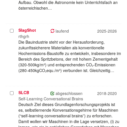
Aufbau. Obwohl die Astronomie kein Unterrichtsfach an
österreichischen…
SlagShot
Projekt
laufend
2025-2026
auswählen
rthgrh
Die Bauindustrie steht vor der Herausforderung,
zukunftssicherere Materialien als konventionelle
Hochemissions-Baustoffe zu entwickeln, insbesondere im
Bereich des Spritzbetons, der mit hohem Zementgehalt
(320-500kg/m³) und entsprechenden CO₂-Emissionen
(280-450kgCO₂equ./m³) verbunden ist. Gleichzeitig…
SLCB
Projekt
abgeschlossen
2018-2020
auswählen
Self-Learning Conversational Brains
Deutsch Ziel dieses Grundlagenforschungsprojekts ist
es, selbstlernende Konversationsgehirne für Maschinen
(“self-learning conversational brains”) zu erforschen.
Damit wollen wir Maschinen in die Lage versetzen, (i) zu