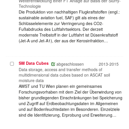
auswählen
Weiterentwicklung einer FT Anlage auf Basis der Slurry-
Technologie
Die Produktion von nachhaltigen Flugkraftstoffen (engl.:
sustainable aviation fuel, SAF) gilt als eines der
Schlüsselelemente zur Verringerung des CO2-
Fußabdrucks des Luftfahrtsektors. Der derzeit
modernste Treibstoff in der Luftfahrt ist Düsenkraftstoff
(Jet-A und Jet-A1), der aus der Kerosinfraktion…
SM Data Cubes
Projekt
abgeschlossen
2013-2015
auswählen
Data storage, access and transfer methods of
multidimensional data cubes based on ASCAT soil
moisture data
AWST und TU Wien planen ein gemeinsames
Forschungsvorhaben mit dem Ziel der Überwindung von
bisher grundlegenden Einschränkungen bei Speicherung
und Zugriff auf Erdbeobachtungsdaten im Allgemeinen
und auf Bodenfeuchtedaten im Besonderen. Einzelziele
sind die Identifizierung, Erprobung und Erweiterung…