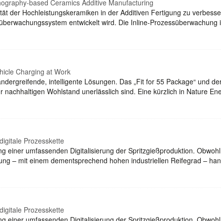
ithography-based Ceramics Additive Manufacturing
tät der Hochleistungskeramiken in der Additiven Fertigung zu verbess
süberwachungssystem entwickelt wird. Die Inline-Prozessüberwachung is
ehicle Charging at Work
einandergreifende, intelligente Lösungen. Das „Fit for 55 Package“ un
r nachhaltigen Wohlstand unerlässlich sind. Eine kürzlich in Nature En
digitale Prozesskette
ng einer umfassenden Digitalisierung der Spritzgießproduktion. Obwohl 
tung – mit einem dementsprechend hohen industriellen Reifegrad – hand
digitale Prozesskette
ng einer umfassenden Digitalisierung der Spritzgießproduktion. Obwohl 