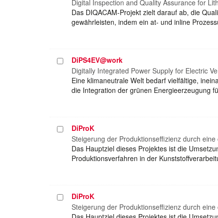
auswählen
Digital Inspection and Quality Assurance for L
Das DIQACAM-Projekt zielt darauf ab, die Quali
gewährleisten, indem ein at- und inline Prozes
DiPS4EV@work
Projekt
auswählen
Digitally Integrated Power Supply for Electric V
Eine klimaneutrale Welt bedarf vielfältige, in
die Integration der grünen Energieerzeugung fü
DiProK
Projekt
auswählen
Steigerung der Produktionseffizienz durch eine 
Das Hauptziel dieses Projektes ist die Umsetzu
Produktionsverfahren in der Kunststoffverarbei
DiProK
Projekt
auswählen
Steigerung der Produktionseffizienz durch eine 
Das Hauptziel dieses Projektes ist die Umsetzu