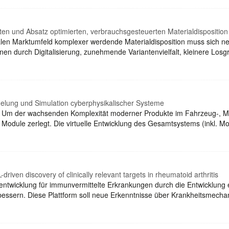
sten und Absatz optimierten, verbrauchsgesteuerten Materialdisposition
balen Marktumfeld komplexer werdende Materialdisposition muss sich ne
nen durch Digitalisierung, zunehmende Variantenvielfalt, kleinere L
egelung und Simulation cyberphysikalischer Systeme
on: Um der wachsenden Komplexität moderner Produkte im Fahrzeug-,
Module zerlegt. Die virtuelle Entwicklung des Gesamtsystems (inkl. M
riven discovery of clinically relevant targets in rheumatoid arthritis
twicklung für immunvermittelte Erkrankungen durch die Entwicklung e
erbessern. Diese Plattform soll neue Erkenntnisse über Krankheitsme