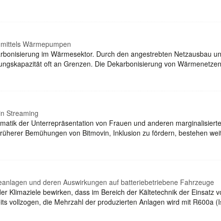
e mittels Wärmepumpen
karbonisierung im Wärmesektor. Durch den angestrebten Netzausbau 
tungskapazität oft an Grenzen. Die Dekarbonisierung von Wärmenetzen
 in Streaming
ematik der Unterrepräsentation von Frauen und anderen marginalisier
 früherer Bemühungen von Bitmovin, Inklusion zu fördern, bestehen w
teanlagen und deren Auswirkungen auf batteriebetriebene Fahrzeuge
r Klimaziele bewirken, dass im Bereich der Kältetechnik der Einsatz vo
its vollzogen, die Mehrzahl der produzierten Anlagen wird mit R600a (