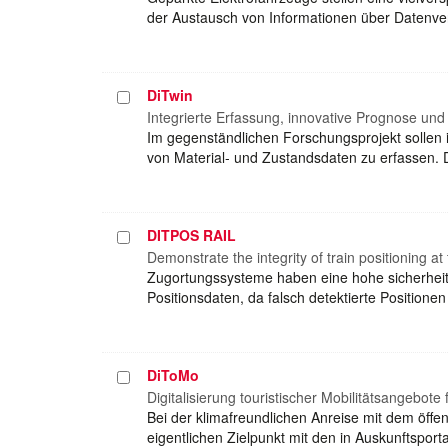
der Austausch von Informationen über Datenver
DiTwin
Projekt
auswählen
Integrierte Erfassung, innovative Prognose und 
Im gegenständlichen Forschungsprojekt sollen 
von Material- und Zustandsdaten zu erfassen. 
DITPOS RAIL
Projekt
auswählen
Demonstrate the integrity of train positioning at
Zugortungssysteme haben eine hohe sicherheits
Positionsdaten, da falsch detektierte Positi
DiToMo
Projekt
auswählen
Digitalisierung touristischer Mobilitätsangebote f
Bei der klimafreundlichen Anreise mit dem öffen
eigentlichen Zielpunkt mit den in Auskunftsp