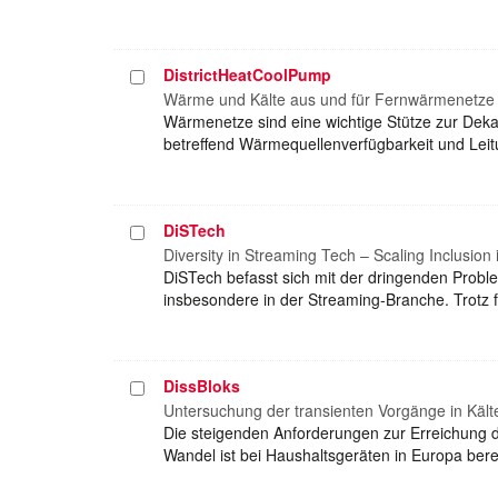
DistrictHeatCoolPump
Projekt
auswählen
Wärme und Kälte aus und für Fernwärmenetz
Wärmenetze sind eine wichtige Stütze zur De
betreffend Wärmequellenverfügbarkeit und Lei
DiSTech
Projekt
auswählen
Diversity in Streaming Tech – Scaling Inclusion
DiSTech befasst sich mit der dringenden Probl
insbesondere in der Streaming-Branche. Trotz
DissBloks
Projekt
auswählen
Untersuchung der transienten Vorgänge in Käl
Die steigenden Anforderungen zur Erreichung de
Wandel ist bei Haushaltsgeräten in Europa bere