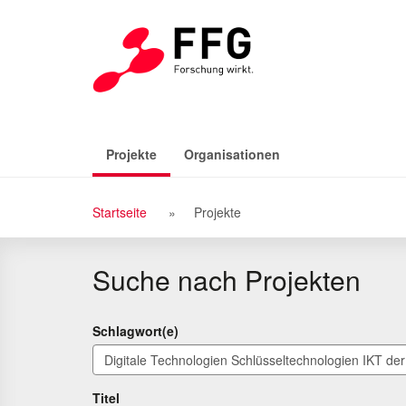
Zu
Zum
den
Inhalt
Suchergebnissen
(aktiv)
Projekte
Organisationen
Breadcrumb
Startseite
Projekte
Navigation
Suche nach Projekten
Schlagwort(e)
Titel