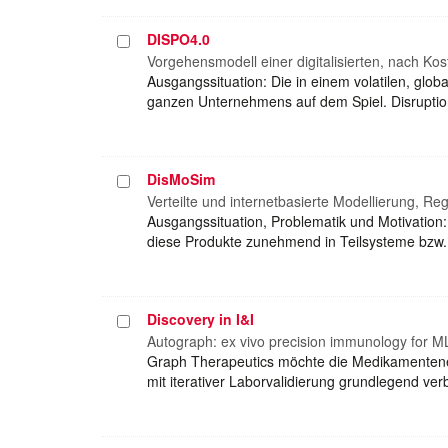
DISPO4.0
Projekt
auswählen
Vorgehensmodell einer digitalisierten, nach Ko
Ausgangssituation: Die in einem volatilen, glo
ganzen Unternehmens auf dem Spiel. Disruptio
DisMoSim
Projekt
auswählen
Verteilte und internetbasierte Modellierung, R
Ausgangssituation, Problematik und Motivati
diese Produkte zunehmend in Teilsysteme bzw. 
Discovery in I&I
Projekt
auswählen
Autograph: ex vivo precision immunology for ML-d
Graph Therapeutics möchte die Medikamentenen
mit iterativer Laborvalidierung grundlegend v