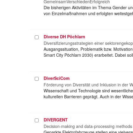
auswählen
GemeinsamVerschiedenErfolgreich
Die bisherigen Aktivitäten im Thema Gender un
von Einzelmaßnahmen und erfolgten weitestgeh
Diverse DH Pöchlarn
Projekt
auswählen
Diversifizierungsstrategien einer sektorenge
Ausgangssituation, Problematik bzw. Motivation
Smart City Pöchlarn 2030) erarbeitet. Dabei s
DiverSciCom
Projekt
auswählen
Förderung von Diversität und Inklusion in der 
Wissenschaft und Technologie sind wesentliche 
kulturellen Barrieren geprägt. Auch in der Wis
DIVERGENT
Projekt
auswählen
Decision-making and data-processing methods
Geparkte Elektrofahrzeuge stellen eine vielver