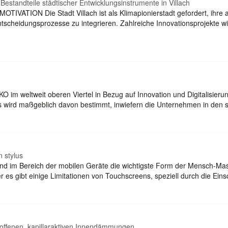
e Bestandteile städtischer Entwicklungsinstrumente in Villach
ON Die Stadt Villach ist als Klimapionierstadt gefordert, ihre ambi
scheidungsprozesse zu integrieren. Zahlreiche Innovationsprojekte wie
WKO im weltweit oberen Viertel in Bezug auf Innovation und Digitalisier
des wird maßgeblich davon bestimmt, inwiefern die Unternehmen in de
 stylus
d im Bereich der mobilen Geräte die wichtigste Form der Mensch-Maschi
ber es gibt einige Limitationen von Touchscreens, speziell durch die E
nsoffenen, kapillaraktiven Innendämmungen