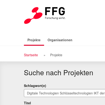
Zu
Zum
den
Inhalt
Suchergebnissen
(aktiv)
Projekte
Organisationen
Breadcrumb
Startseite
Projekte
Navigation
Suche nach Projekten
Schlagwort(e)
Titel