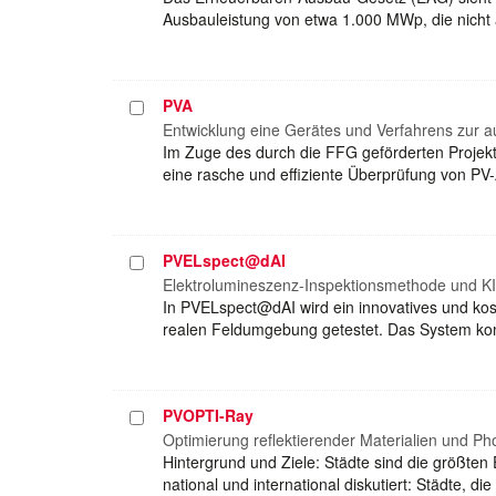
Ausbauleistung von etwa 1.000 MWp, die nicht a
PVA
Projekt
auswählen
Entwicklung eine Gerätes und Verfahrens zur a
Im Zuge des durch die FFG geförderten Projekte
eine rasche und effiziente Überprüfung von PV
PVELspect@dAI
Projekt
auswählen
Elektrolumineszenz-Inspektionsmethode und KI
In PVELspect@dAI wird ein innovatives und kost
realen Feldumgebung getestet. Das System kom
PVOPTI-Ray
Projekt
auswählen
Optimierung reflektierender Materialien und Ph
Hintergrund und Ziele: Städte sind die größten
national und international diskutiert: Städte, 