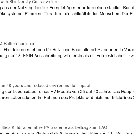
with Biodiversity Conservation
 aus der Nutzung fossiler Energieträger erfordern einen stabilen Re
Ökosysteme, Pflanzen, Tierarten - einschließlich des Menschen. Der E
& Batteriespeicher
 Handelsunternehmen für Holz- und Baustoffe mit Standorten in Vorarlb
ützung der 13. ENIN-Ausschreibung wird erstmals ein vollelektrischer L
han 40 years and reduced environmental impact
ng der Lebensdauer eines PV-Moduls von 25 auf 40 Jahre. Das Hauptzie
hren Lebensdauer. Im Rahmen des Projekts wird nicht nur kristallines
ttels KI für alternative PV-Systeme als Beitrag zum EAG
inen Ausbau von Photovoltaik Anlagen in der Höhe von 11 TWh bis zum