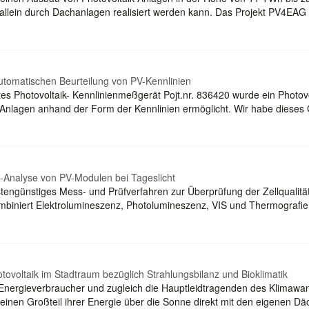
llein durch Dachanlagen realisiert werden kann. Das Projekt PV4EAG zi
utomatischen Beurteilung von PV-Kennlinien
s Photovoltaik- Kennlinienmeßgerät Pojt.nr. 836420 wurde ein Photovo
-Anlagen anhand der Form der Kennlinien ermöglicht. Wir habe dieses
-Analyse von PV-Modulen bei Tageslicht
engünstiges Mess- und Prüfverfahren zur Überprüfung der Zellqualität
biniert Elektrolumineszenz, Photolumineszenz, VIS und Thermografie
otovoltaik im Stadtraum bezüglich Strahlungsbilanz und Bioklimatik
 Energieverbraucher und zugleich die Hauptleidtragenden des Klimawan
die einen Großteil ihrer Energie über die Sonne direkt mit den eigene