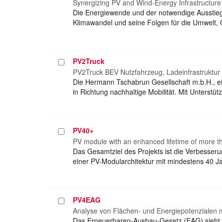
auswählen
Synergizing PV and Wind-Energy Infrastructure 
Die Energiewende und der notwendige Ausstieg
Klimawandel und seine Folgen für die Umwelt, 
PV2Truck
Projekt
auswählen
PV2Truck BEV Nutzfahrzeug, Ladeinfrastruktur 
Die Hermann Tschabrun Gesellschaft m.b.H., ein
in Richtung nachhaltige Mobilität. Mit Unterst
PV40+
Projekt
auswählen
PV module with an enhanced lifetime of more t
Das Gesamtziel des Projekts ist die Verbesseru
einer PV-Modularchitektur mit mindestens 40 Ja
PV4EAG
Projekt
auswählen
Analyse von Flächen- und Energiepotenzialen mi
Das Erneuerbaren-Ausbau-Gesetz (EAG) sieht e