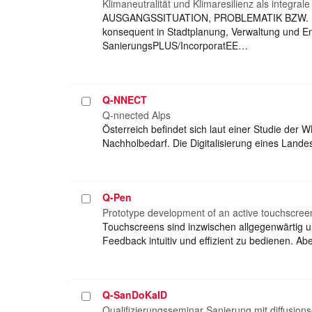
auswählen
Klimaneutralität und Klimaresilienz als integral
AUSGANGSSITUATION, PROBLEMATIK BZW. MOTIVATI
konsequent in Stadtplanung, Verwaltung und Ent
SanierungsPLUS/IncorporatEE…
Q-NNECT
Projekt
auswählen
Q-nnected Alps
Österreich befindet sich laut einer Studie der 
Nachholbedarf. Die Digitalisierung eines Lan
Q-Pen
Projekt
auswählen
Prototype development of an active touchscreen
Touchscreens sind inzwischen allgegenwärtig un
Feedback intuitiv und effizient zu bedienen. A
Q-SanDoKaID
Projekt
auswählen
Qualifizierungsseminar Sanierung mit diffusio