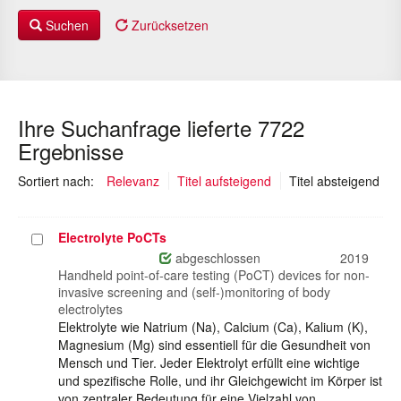
Suchen
Zurücksetzen
Ihre Suchanfrage lieferte 7722
Ergebnisse
(au
Sortiert nach:
Relevanz
Titel aufsteigend
Titel absteigend
Electrolyte PoCTs
Projekt
auswählen
abgeschlossen
2019
Handheld point-of-care testing (PoCT) devices for non-
invasive screening and (self-)monitoring of body
electrolytes
Elektrolyte wie Natrium (Na), Calcium (Ca), Kalium (K),
Magnesium (Mg) sind essentiell für die Gesundheit von
Mensch und Tier. Jeder Elektrolyt erfüllt eine wichtige
und spezifische Rolle, und ihr Gleichgewicht im Körper ist
von zentraler Bedeutung für eine Vielzahl von