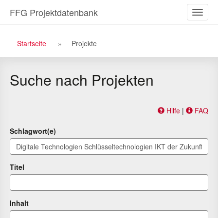
Zu
Zum
FFG Projektdatenbank
Naviga
den
Inhalt
ein-/a
Suchergebnissen
Breadcrumb
Startseite
Projekte
Navigation
Suche nach Projekten
Hilfe
|
FAQ
Schlagwort(e)
Titel
Inhalt