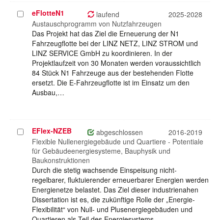
eFlotteN1
Projekt
laufend
2025-2028
auswählen
Austauschprogramm von Nutzfahrzeugen
Das Projekt hat das Ziel die Erneuerung der N1
Fahrzeugflotte bei der LINZ NETZ, LINZ STROM und
LINZ SERVICE GmbH zu koordinieren. In der
Projektlaufzeit von 30 Monaten werden voraussichtlich
84 Stück N1 Fahrzeuge aus der bestehenden Flotte
ersetzt. Die E-Fahrzeugflotte ist im Einsatz um den
Ausbau,…
EFlex-NZEB
Projekt
abgeschlossen
2016-2019
auswählen
Flexible Nullenergiegebäude und Quartiere - Potentiale
für Gebäudeenergiesysteme, Bauphysik und
Baukonstruktionen
Durch die stetig wachsende Einspeisung nicht-
regelbarer, fluktuierender erneuerbarer Energien werden
Energienetze belastet. Das Ziel dieser industrienahen
Dissertation ist es, die zukünftige Rolle der „Energie-
Flexibilität“ von Null- und Plusenergiegebäuden und
Quartieren als Teil des Energiesystems…