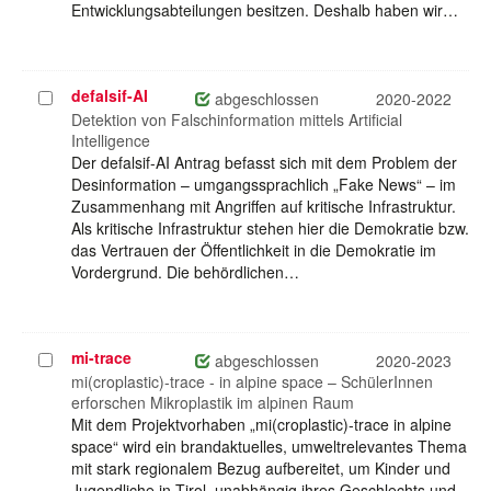
Entwicklungsabteilungen besitzen. Deshalb haben wir…
defalsif-AI
Projekt
abgeschlossen
2020-2022
auswählen
Detektion von Falschinformation mittels Artificial
Intelligence
Der defalsif-AI Antrag befasst sich mit dem Problem der
Desinformation – umgangssprachlich „Fake News“ – im
Zusammenhang mit Angriffen auf kritische Infrastruktur.
Als kritische Infrastruktur stehen hier die Demokratie bzw.
das Vertrauen der Öffentlichkeit in die Demokratie im
Vordergrund. Die behördlichen…
mi-trace
Projekt
abgeschlossen
2020-2023
auswählen
mi(croplastic)-trace - in alpine space – SchülerInnen
erforschen Mikroplastik im alpinen Raum
Mit dem Projektvorhaben „mi(croplastic)-trace in alpine
space“ wird ein brandaktuelles, umweltrelevantes Thema
mit stark regionalem Bezug aufbereitet, um Kinder und
Jugendliche in Tirol, unabhängig ihres Geschlechts und