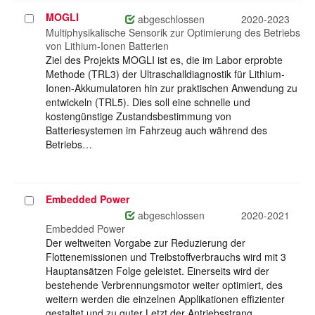
MOGLI
Projekt
abgeschlossen
2020-2023
auswählen
Multiphysikalische Sensorik zur Optimierung des Betriebs
von Lithium-Ionen Batterien
Ziel des Projekts MOGLI ist es, die im Labor erprobte
Methode (TRL3) der Ultraschalldiagnostik für Lithium-
Ionen-Akkumulatoren hin zur praktischen Anwendung zu
entwickeln (TRL5). Dies soll eine schnelle und
kostengünstige Zustandsbestimmung von
Batteriesystemen im Fahrzeug auch während des
Betriebs…
Embedded Power
Projekt
auswählen
abgeschlossen
2020-2021
Embedded Power
Der weltweiten Vorgabe zur Reduzierung der
Flottenemissionen und Treibstoffverbrauchs wird mit 3
Hauptansätzen Folge geleistet. Einerseits wird der
bestehende Verbrennungsmotor weiter optimiert, des
weitern werden die einzelnen Applikationen effizienter
gestaltet und zu guter Letzt der Antriebsstrang…