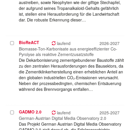
austreiben, sowie Neophyten wie der giftige Stechapfel,
der aufgrund seines Tropanalkaloid-Gehalts gefährlich
ist, stellen eine Herausforderung für die Landwirtschaft
dar. Die robuste Erkennung dieser…
BioReACT
Projekt
laufend
2026-2027
auswählen
Biomasse-Ton-Karbonisate aus energieeffizienter Co-
Pyrolyse als reaktive Zementzusatzstoffe
Die Dekarbonisierung zementgebundener Baustoffe zählt
zu den zentralen Herausforderungen des Bausektors, da
die Zementklinkerherstellung einen erheblichen Anteil an
den globalen industriellen CO₂-Emissionen verursacht.
Neben der prozessbedingten, chemischen Entsäuerung
während des Brennvorgangs entfallen…
GADMO 2.0
Projekt
laufend
2025-2027
auswählen
German-Austrian Digital Media Observatory 2.0
Das Projekt German Austrian Digital Media Observatory
GADMO 2.0 zielt darauf ab, die Erfolgsgeschichte