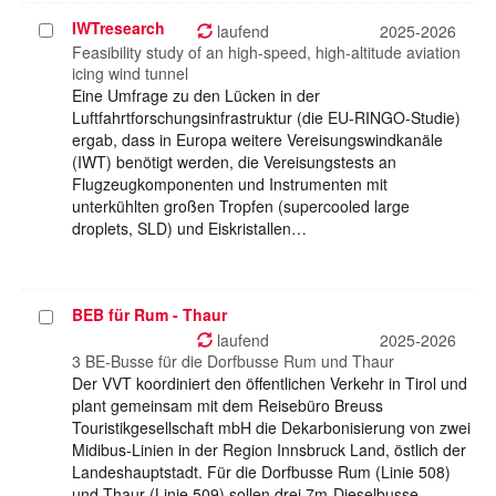
IWTresearch
Projekt
laufend
2025-2026
auswählen
Feasibility study of an high-speed, high-altitude aviation
icing wind tunnel
Eine Umfrage zu den Lücken in der
Luftfahrtforschungsinfrastruktur (die EU-RINGO-Studie)
ergab, dass in Europa weitere Vereisungswindkanäle
(IWT) benötigt werden, die Vereisungstests an
Flugzeugkomponenten und Instrumenten mit
unterkühlten großen Tropfen (supercooled large
droplets, SLD) und Eiskristallen…
BEB für Rum - Thaur
Projekt
auswählen
laufend
2025-2026
3 BE-Busse für die Dorfbusse Rum und Thaur
Der VVT koordiniert den öffentlichen Verkehr in Tirol und
plant gemeinsam mit dem Reisebüro Breuss
Touristikgesellschaft mbH die Dekarbonisierung von zwei
Midibus-Linien in der Region Innsbruck Land, östlich der
Landeshauptstadt. Für die Dorfbusse Rum (Linie 508)
und Thaur (Linie 509) sollen drei 7m-Dieselbusse…