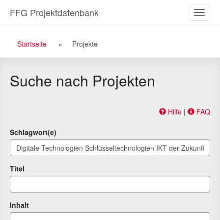
Zu
Zum
FFG Projektdatenbank
Naviga
den
Inhalt
ein-/a
Suchergebnissen
Breadcrumb
Startseite
Projekte
Navigation
Suche nach Projekten
Hilfe
|
FAQ
Schlagwort(e)
Titel
Inhalt