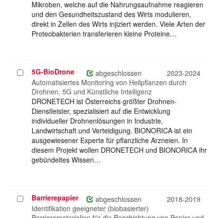
Mikroben, welche auf die Nahrungsaufnahme reagieren
und den Gesundheitszustand des Wirts modulieren,
direkt in Zellen des Wirts injiziert werden. Viele Arten der
Proteobakterien transferieren kleine Proteine…
5G-BioDrone
Projekt
abgeschlossen
2023-2024
auswählen
Automatisiertes Monitoring von Heilpflanzen durch
Drohnen, 5G und Künstliche Intelligenz
DRONETECH ist Österreichs größter Drohnen-
Dienstleister, spezialisiert auf die Entwicklung
individueller Drohnenlösungen in Industrie,
Landwirtschaft und Verteidigung. BIONORICA ist ein
ausgewiesener Experte für pflanzliche Arzneien. In
diesem Projekt wollen DRONETECH und BIONORICA ihr
gebündeltes Wissen…
Barrierepapier
Projekt
abgeschlossen
2018-2019
auswählen
Identifikation geeigneter (biobasierter)
Barrierematerialien für die Beschichtung von Papier und