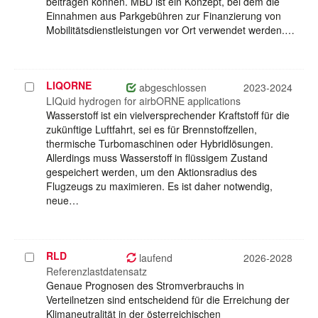
beitragen können. MBD ist ein Konzept, bei dem die
Einnahmen aus Parkgebühren zur Finanzierung von
Mobilitätsdienstleistungen vor Ort verwendet werden.…
LIQORNE
Projekt
abgeschlossen
2023-2024
auswählen
LIQuid hydrogen for airbORNE applications
Wasserstoff ist ein vielversprechender Kraftstoff für die
zukünftige Luftfahrt, sei es für Brennstoffzellen,
thermische Turbomaschinen oder Hybridlösungen.
Allerdings muss Wasserstoff in flüssigem Zustand
gespeichert werden, um den Aktionsradius des
Flugzeugs zu maximieren. Es ist daher notwendig,
neue…
RLD
Projekt
laufend
2026-2028
auswählen
Referenzlastdatensatz
Genaue Prognosen des Stromverbrauchs in
Verteilnetzen sind entscheidend für die Erreichung der
Klimaneutralität in der österreichischen