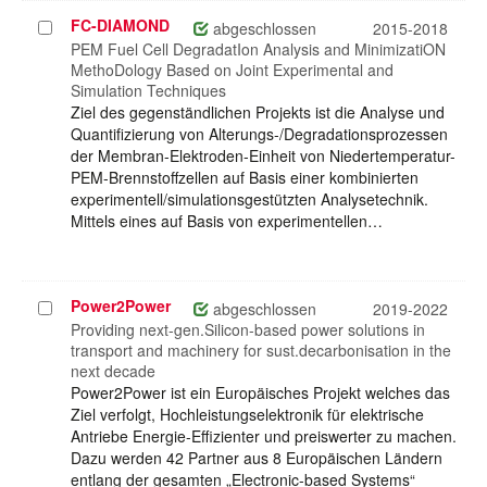
FC-DIAMOND
Projekt
abgeschlossen
2015-2018
auswählen
PEM Fuel Cell DegradatIon Analysis and MinimizatiON
MethoDology Based on Joint Experimental and
Simulation Techniques
Ziel des gegenständlichen Projekts ist die Analyse und
Quantifizierung von Alterungs-/Degradationsprozessen
der Membran-Elektroden-Einheit von Niedertemperatur-
PEM-Brennstoffzellen auf Basis einer kombinierten
experimentell/simulationsgestützten Analysetechnik.
Mittels eines auf Basis von experimentellen…
Power2Power
Projekt
abgeschlossen
2019-2022
auswählen
Providing next-gen.Silicon-based power solutions in
transport and machinery for sust.decarbonisation in the
next decade
Power2Power ist ein Europäisches Projekt welches das
Ziel verfolgt, Hochleistungselektronik für elektrische
Antriebe Energie-Effizienter und preiswerter zu machen.
Dazu werden 42 Partner aus 8 Europäischen Ländern
entlang der gesamten „Electronic-based Systems“