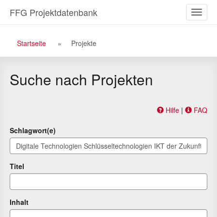
Zu
Zum
FFG Projektdatenbank
Naviga
den
Inhalt
ein-/a
Suchergebnissen
Breadcrumb
Startseite
Projekte
Navigation
Suche nach Projekten
Hilfe
|
FAQ
Schlagwort(e)
Titel
Inhalt