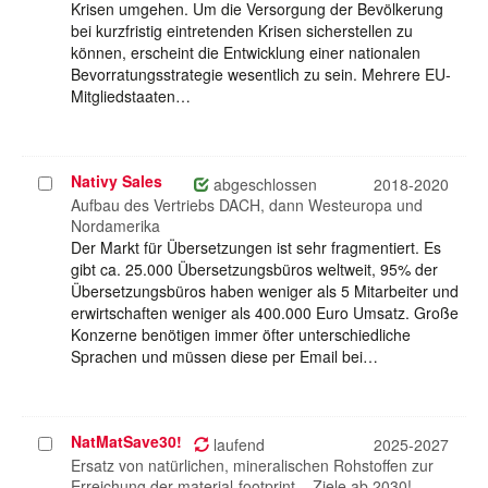
Krisen umgehen. Um die Versorgung der Bevölkerung
bei kurzfristig eintretenden Krisen sicherstellen zu
können, erscheint die Entwicklung einer nationalen
Bevorratungsstrategie wesentlich zu sein. Mehrere EU-
Mitgliedstaaten…
Nativy Sales
Projekt
abgeschlossen
2018-2020
auswählen
Aufbau des Vertriebs DACH, dann Westeuropa und
Nordamerika
Der Markt für Übersetzungen ist sehr fragmentiert. Es
gibt ca. 25.000 Übersetzungsbüros weltweit, 95% der
Übersetzungsbüros haben weniger als 5 Mitarbeiter und
erwirtschaften weniger als 400.000 Euro Umsatz. Große
Konzerne benötigen immer öfter unterschiedliche
Sprachen und müssen diese per Email bei…
NatMatSave30!
Projekt
laufend
2025-2027
auswählen
Ersatz von natürlichen, mineralischen Rohstoffen zur
Erreichung der material-footprint – Ziele ab 2030!