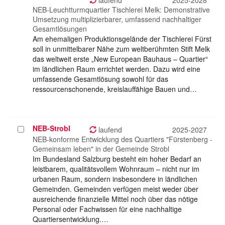
laufend
2025-2028
NEB-Leuchtturmquartier Tischlerei Melk: Demonstrative
Umsetzung multiplizierbarer, umfassend nachhaltiger
Gesamtlösungen
Am ehemaligen Produktionsgelände der Tischlerei Fürst
soll in unmittelbarer Nähe zum weltberühmten Stift Melk
das weltweit erste „New European Bauhaus – Quartier“
im ländlichen Raum errichtet werden. Dazu wird eine
umfassende Gesamtlösung sowohl für das
ressourcenschonende, kreislauffähige Bauen und…
NEB-Strobl
Projekt
laufend
2025-2027
auswählen
NEB-konforme Entwicklung des Quartiers "Fürstenberg -
Gemeinsam leben" in der Gemeinde Strobl
Im Bundesland Salzburg besteht ein hoher Bedarf an
leistbarem, qualitätsvollem Wohnraum – nicht nur im
urbanen Raum, sondern insbesondere in ländlichen
Gemeinden. Gemeinden verfügen meist weder über
ausreichende finanzielle Mittel noch über das nötige
Personal oder Fachwissen für eine nachhaltige
Quartiersentwicklung.…