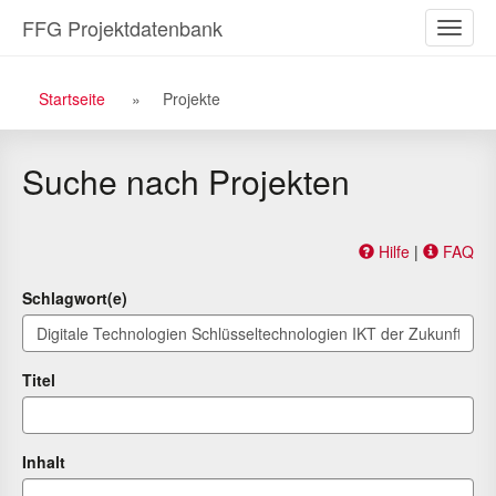
Zu
Zum
FFG Projektdatenbank
Naviga
den
Inhalt
ein-/a
Suchergebnissen
Breadcrumb
Startseite
Projekte
Navigation
Suche nach Projekten
Hilfe
|
FAQ
Schlagwort(e)
Titel
Inhalt