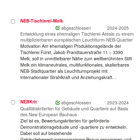
NEB-Tischlerei-Melk
Projekt
auswählen
abgeschlossen
2024-2025
Entwicklung eines ehemaligen Tischlerei-Areals zu einem
multiplizierbaren europäischen Leuchtturm-NEB-Quartier
Motivation Am ehemaligen Produktionsgelände der
Tischlerei Fürst, Jakob Prandtauerstraße 11 – 3390
Melk, soll in unmittelbarer Nähe zum weltberühmten Stift
Melk ein klimaneutrales, multifunktionales, skalierbares
NEB-Stadtquartier als Leuchtturmprojekt mit
internationaler Strahlkraft und Anziehungskraft…
NEBKrit
Projekt
abgeschlossen
2023-2024
auswählen
Qualitätskriterien für Gebäude und Quartiere auf Basis
des New European Bauhaus
Ziel ist es, Bewertungskriterien für geförderte
Demonstrationsgebäude und -quartiere zu entwickeln.
Dabei soll auf bestehende
Gebäudebewertungsprogramme Bezug genommen und