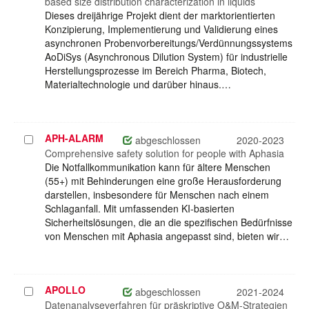
based size distribution characterization in liquids
Dieses dreijährige Projekt dient der marktorientierten
Konzipierung, Implementierung und Validierung eines
asynchronen Probenvorbereitungs/Verdünnungssystems
AoDiSys (Asynchronous Dilution System) für industrielle
Herstellungsprozesse im Bereich Pharma, Biotech,
Materialtechnologie und darüber hinaus.…
APH-ALARM
Projekt
abgeschlossen
2020-2023
auswählen
Comprehensive safety solution for people with Aphasia
Die Notfallkommunikation kann für ältere Menschen
(55+) mit Behinderungen eine große Herausforderung
darstellen, insbesondere für Menschen nach einem
Schlaganfall. Mit umfassenden KI-basierten
Sicherheitslösungen, die an die spezifischen Bedürfnisse
von Menschen mit Aphasia angepasst sind, bieten wir…
APOLLO
Projekt
abgeschlossen
2021-2024
auswählen
Datenanalyseverfahren für präskriptive O&M-Strategien