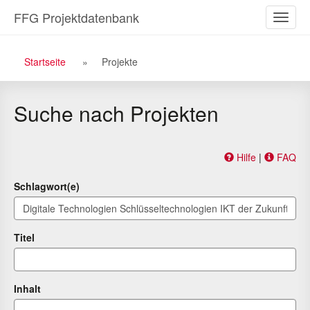
Zu
Zum
FFG Projektdatenbank
Naviga
den
Inhalt
ein-/a
Suchergebnissen
Breadcrumb
Startseite
Projekte
Navigation
Suche nach Projekten
Hilfe
|
FAQ
Schlagwort(e)
Titel
Inhalt