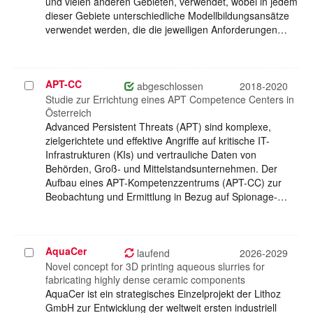
und vielen anderen Gebieten, verwendet, wobei in jedem
dieser Gebiete unterschiedliche Modellbildungsansätze
verwendet werden, die die jeweiligen Anforderungen…
APT-CC
Projekt
abgeschlossen
2018-2020
auswählen
Studie zur Errichtung eines APT Competence Centers in
Österreich
Advanced Persistent Threats (APT) sind komplexe,
zielgerichtete und effektive Angriffe auf kritische IT-
Infrastrukturen (KIs) und vertrauliche Daten von
Behörden, Groß- und Mittelstandsunternehmen. Der
Aufbau eines APT-Kompetenzzentrums (APT-CC) zur
Beobachtung und Ermittlung in Bezug auf Spionage-…
AquaCer
Projekt
laufend
2026-2029
auswählen
Novel concept for 3D printing aqueous slurries for
fabricating highly dense ceramic components
AquaCer ist ein strategisches Einzelprojekt der Lithoz
GmbH zur Entwicklung der weltweit ersten industriell