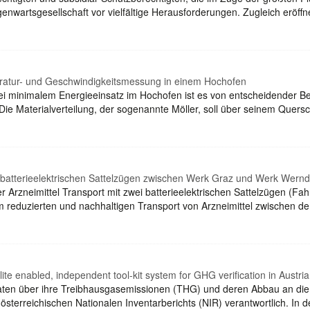
genwartsgesellschaft vor vielfältige Herausforderungen. Zugleich eröff
ratur- und Geschwindigkeitsmessung in einem Hochofen
bei minimalem Energieeinsatz im Hochofen ist es von entscheidender Be
. Die Materialverteilung, der sogenannte Möller, soll über seinem Quer
 2 batterieelektrischen Sattelzügen zwischen Werk Graz und Werk Wernd
r Arzneimittel Transport mit zwei batterieelektrischen Sattelzügen (Fa
rm reduzierten und nachhaltigen Transport von Arzneimittel zwischen
ite enabled, independent tool-kit system for GHG verification in Austria
aaten über ihre Treibhausgasemissionen (THG) und deren Abbau an die
sterreichischen Nationalen Inventarberichts (NIR) verantwortlich. In 