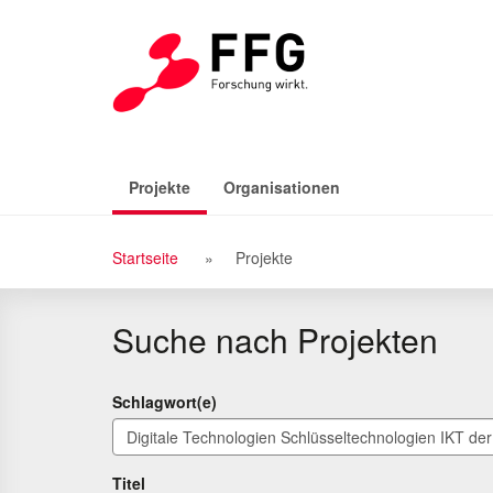
Zu
Zum
den
Inhalt
Suchergebnissen
(aktiv)
Projekte
Organisationen
Breadcrumb
Startseite
Projekte
Navigation
Suche nach Projekten
Schlagwort(e)
Titel