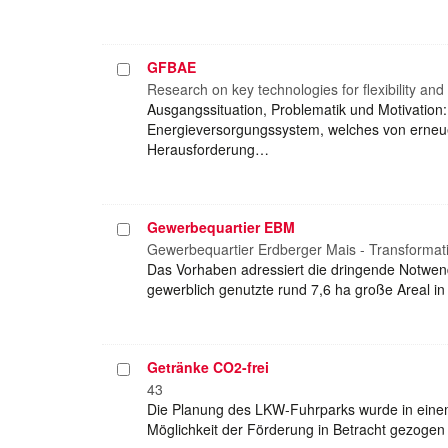
GFBAE
Projekt
auswählen
Research on key technologies for flexibility and
Ausgangssituation, Problematik und Motivation
Energieversorgungssystem, welches von erneuer
Herausforderung…
Gewerbequartier EBM
Projekt
auswählen
Gewerbequartier Erdberger Mais - Transformati
Das Vorhaben adressiert die dringende Notwend
gewerblich genutzte rund 7,6 ha große Areal in
Getränke CO2-frei
Projekt
auswählen
43
Die Planung des LKW-Fuhrparks wurde in einem i
Möglichkeit der Förderung in Betracht gezogen