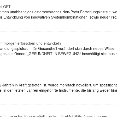
ei GET
ommen unabhängiges österreichisches Non-Profit Forschungsinstitut, w
er Entwicklung von innovativen Systemkombinationen, sowie neuer Pro
morgen erforschen und entwickeln
andlungsspielraum für Gesundheit verändert sich durch neues Wissen
Mitgestalter*innen. „GESUNDHEIT IN BEWEGUNG“ beschäftigt sich aus 
 Jahren in Kraft getreten ist, wurde mehrfach novelliert, um spezifisch
 in den letzten Jahren eingeführte Instrumente, die bislang weder hins
durch neue Fertigungsmöglichkeiten für eMoblitäts-Anwendungen