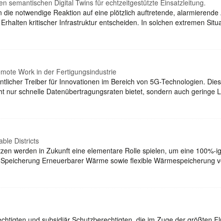
n semantischen Digital Twins für echtzeitgestützte Einsatzleitung.
n die notwendige Reaktion auf eine plötzlich auftretende, alarmierende 
rhalten kritischer Infrastruktur entscheiden. In solchen extremen Situ
mote Work in der Fertigungsindustrie
ntlicher Treiber für Innovationen im Bereich von 5G-Technologien. Di
 nur schnelle Datenübertragungsraten bietet, sondern auch geringe Lat
le Districts
en werden in Zukunft eine elementare Rolle spielen, um eine 100%-i
e Speicherung Erneuerbarer Wärme sowie flexible Wärmespeicherung v
rechtigten und subsidiär Schutzberechtigten, die im Zuge der größten