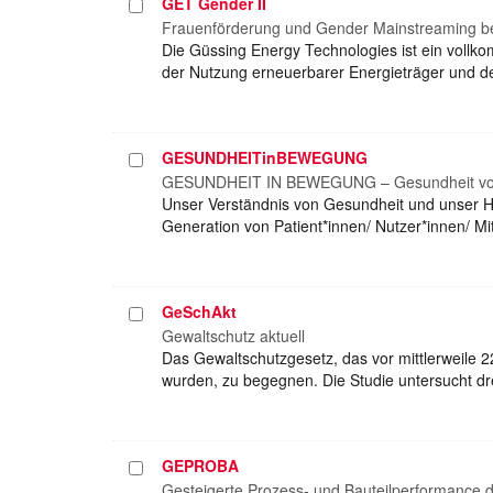
GET Gender II
Projekt
auswählen
Frauenförderung und Gender Mainstreaming b
Die Güssing Energy Technologies ist ein vollk
der Nutzung erneuerbarer Energieträger und d
GESUNDHEITinBEWEGUNG
Projekt
auswählen
GESUNDHEIT IN BEWEGUNG – Gesundheit von 
Unser Verständnis von Gesundheit und unser H
Generation von Patient*innen/ Nutzer*innen/ 
GeSchAkt
Projekt
auswählen
Gewaltschutz aktuell
Das Gewaltschutzgesetz, das vor mittlerweile 22
wurden, zu begegnen. Die Studie untersucht drei
GEPROBA
Projekt
auswählen
Gesteigerte Prozess- und Bauteilperformance 