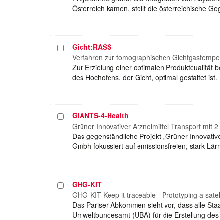
Österreich kamen, stellt die österreichische Ge
Gicht:RASS
Projekt
auswählen
Verfahren zur tomographischen Gichtgastempe
Zur Erzielung einer optimalen Produktqualität 
des Hochofens, der Gicht, optimal gestaltet ist
GIANTS-4-Health
Projekt
auswählen
Grüner Innovativer Arzneimittel Transport mit
Das gegenständliche Projekt „Grüner Innovative
Gmbh fokussiert auf emissionsfreien, stark Lä
GHG-KIT
Projekt
auswählen
GHG-KIT Keep it traceable - Prototyping a satell
Das Pariser Abkommen sieht vor, dass alle St
Umweltbundesamt (UBA) für die Erstellung des ö