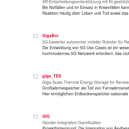
auswählen
XR-Entscheidungsunterstützung mit KI-gestützte
Bei Notfällen und im Einsatz in Krisenfällen kan
Reaktion häufig über Leben und Tod sowie das E
GigaBot
Projekt
auswählen
5G-basierter autonomer mobiler Roboter für Re
Die Entwicklung von 5G Use Cases ist ein wese
hochmodernes 5G-Netzwerk erfordern, das nicht
giga_TES
Projekt
auswählen
Giga-Scale Thermal Energy Storage for Renewab
Großwärmespeicher als Teil von Fernwärmenetz
Hier ermöglichen Erdbeckenspeicher saisonal
GIG
Projekt
auswählen
Gender-Integration-Gamification
Projekthintergrund: Die Integration von Asylbe