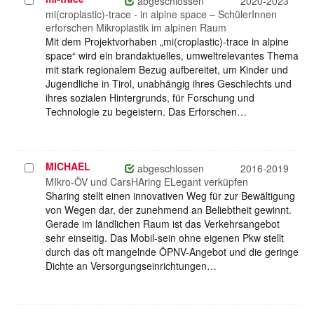
Projekt
abgeschlossen
2020-2023
auswählen
mi(croplastic)-trace - in alpine space – SchülerInnen
erforschen Mikroplastik im alpinen Raum
Mit dem Projektvorhaben „mi(croplastic)-trace in alpine
space“ wird ein brandaktuelles, umweltrelevantes Thema
mit stark regionalem Bezug aufbereitet, um Kinder und
Jugendliche in Tirol, unabhängig ihres Geschlechts und
ihres sozialen Hintergrunds, für Forschung und
Technologie zu begeistern. Das Erforschen…
MICHAEL
Projekt
abgeschlossen
2016-2019
auswählen
MIkro-ÖV und CarsHAring ELegant verküpfen
Sharing stellt einen innovativen Weg für zur Bewältigung
von Wegen dar, der zunehmend an Beliebtheit gewinnt.
Gerade im ländlichen Raum ist das Verkehrsangebot
sehr einseitig. Das Mobil-sein ohne eigenen Pkw stellt
durch das oft mangelnde ÖPNV-Angebot und die geringe
Dichte an Versorgungseinrichtungen…