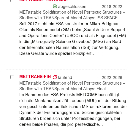
Projekt
auswählen
abgeschlossen
2018-2022
METastable Solidification of Novel Peritectic Structures –
Studies with TRANSparent Model Alloys: ISS SPACE
Seit 2017 steht ein ESA konstruierter Mikro-Bridgman-
Ofen als Bodenmodel (GM) beim „Spanish User Support
and Operations Center“ (USOC) und als Flugmodel (FM)
in die „Microgravity Science Glovebox“ (MSG) an Bord
der Internationalen Raumstation (ISS) zur Verfügung.
Diese Geräte wurde speziell konzipiert…
METTRANS-FIN
Projekt
laufend
2022-2026
auswählen
METastable Solidification of Novel Peritectic Structures –
Studies with TRANSparent Model Alloys: Final
Im Rahmen des ESA-Projekts METCOMP beschäftigt
sich die Montanuniversität Leoben (MUL) mit der Bildung
von geschichteten peritektischen Mikrostrukturen und der
Dynamik der Erstarrungsgrenze. Solche geschichteten
Strukturen bilden sich unter Prozessbedingungen, bei
denen beide Phasen, die pro-peritektische…