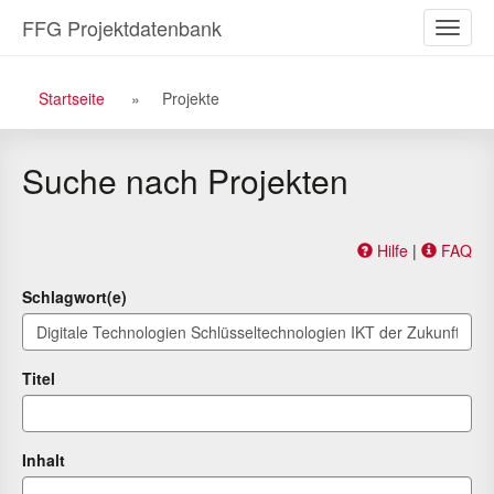
Zu
Zum
FFG Projektdatenbank
Naviga
den
Inhalt
ein-/a
Suchergebnissen
Breadcrumb
Startseite
Projekte
Navigation
Suche nach Projekten
Hilfe
|
FAQ
Schlagwort(e)
Titel
Inhalt