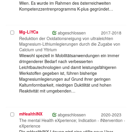
Wien. Es wurde im Rahmen des österreichweiten
Kompetenzzentrenprogramms K-plus gegründet…
Mg-LiYCa
Projekt
abgeschlossen
2017-2018
auswählen
Reduktion der Oxidationsneigung von ultraleichten
Magnesium-Lithiumlegierungen durch die Zugabe von
Calcium und Yttrium
Wiewohl speziell in Mobilitätsanwendungen ein immer
dringenderer Bedarf nach verbesserten
Leichtbautechnologien und damit leistungsfähigeren
Werkstoffen gegeben ist, führen bisherige
Magnesiumlegierungen auf Grund ihrer geringen
Kaltumformbarkeit, niedrigen Duktilität und hohen
Reaktivität mit umgebenden…
mHealthINX
Projekt
abgeschlossen
2020-2023
auswählen
The mental Health eXperience; Indication - iNtervention -
eXperience
Die mHealthINX-Lösung wird eine völlig neue User