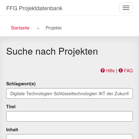
Zu
Zum
FFG Projektdatenbank
Naviga
den
Inhalt
ein-/a
Suchergebnissen
Breadcrumb
Startseite
Projekte
Navigation
Suche nach Projekten
Hilfe
|
FAQ
Schlagwort(e)
Titel
Inhalt