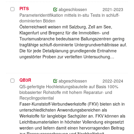
PITS
Projekt
abgeschlossen
2021-2023
auswählen
Parameteridentifikation mittels in-situ Tests in schluff-
dominierten Böden
Österreichweit weisen mit Salzburg, Zell am See,
Klagenfurt und Bregenz für die Immobilien- und
Tourismusbranche bedeutsame Ballungszentren gering
tragfähige schluff-dominierte Untergrundverhältnisse auf.
Die für jede Detailplanung grundlegende Entnahme
ungestörter Proben zur vertieften Untersuchung…
QB3R
Projekt
abgeschlossen
2022-2024
auswählen
QS-gefertigte Hochleistungsbauteile auf Basis 100%
biobasierter Rohstoffe mit hohem Reparatur- und
Recyclingpotential
Faser-Kunststoff-Verbundwerkstoffe (FKV) bieten sich in
unterschiedlichsten Anwendungsbereichen als
Werkstoffe für langlebige Sachgüter an. FKV können als
Leichtbaumaterialien in höchster Vollendung eingesetzt
werden und liefern damit einen hervorragenden Beitrag
zur Ressourcenschonung und Nachhaltigkeit.…