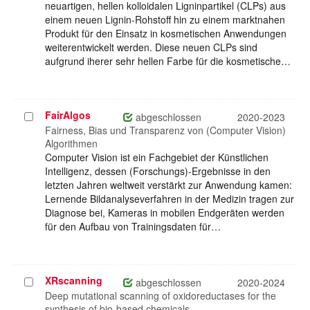
neuartigen, hellen kolloidalen Ligninpartikel (CLPs) aus
einem neuen Lignin-Rohstoff hin zu einem marktnahen
Produkt für den Einsatz in kosmetischen Anwendungen
weiterentwickelt werden. Diese neuen CLPs sind
aufgrund iherer sehr hellen Farbe für die kosmetische…
FairAlgos
Projekt
abgeschlossen
2020-2023
auswählen
Fairness, Bias und Transparenz von (Computer Vision)
Algorithmen
Computer Vision ist ein Fachgebiet der Künstlichen
Intelligenz, dessen (Forschungs)-Ergebnisse in den
letzten Jahren weltweit verstärkt zur Anwendung kamen:
Lernende Bildanalyseverfahren in der Medizin tragen zur
Diagnose bei, Kameras in mobilen Endgeräten werden
für den Aufbau von Trainingsdaten für…
XRscanning
Projekt
abgeschlossen
2020-2024
auswählen
Deep mutational scanning of oxidoreductases for the
synthesis of bio-based chemicals