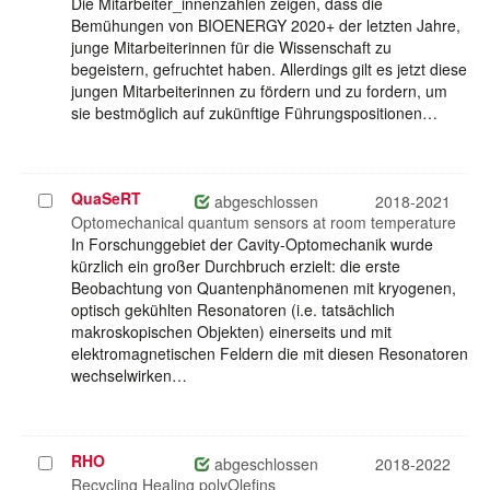
Die Mitarbeiter_innenzahlen zeigen, dass die
Bemühungen von BIOENERGY 2020+ der letzten Jahre,
junge Mitarbeiterinnen für die Wissenschaft zu
begeistern, gefruchtet haben. Allerdings gilt es jetzt diese
jungen Mitarbeiterinnen zu fördern und zu fordern, um
sie bestmöglich auf zukünftige Führungspositionen…
QuaSeRT
Projekt
abgeschlossen
2018-2021
auswählen
Optomechanical quantum sensors at room temperature
In Forschunggebiet der Cavity-Optomechanik wurde
kürzlich ein großer Durchbruch erzielt: die erste
Beobachtung von Quantenphänomenen mit kryogenen,
optisch gekühlten Resonatoren (i.e. tatsächlich
makroskopischen Objekten) einerseits und mit
elektromagnetischen Feldern die mit diesen Resonatoren
wechselwirken…
RHO
Projekt
abgeschlossen
2018-2022
auswählen
Recycling Healing polyOlefins