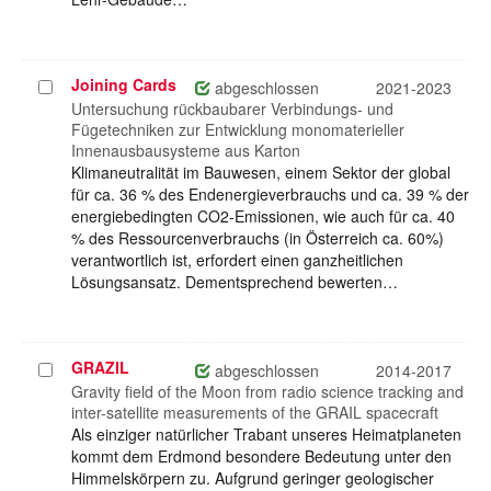
Joining Cards
Projekt
abgeschlossen
2021-2023
auswählen
Untersuchung rückbaubarer Verbindungs- und
Fügetechniken zur Entwicklung monomaterieller
Innenausbausysteme aus Karton
Klimaneutralität im Bauwesen, einem Sektor der global
für ca. 36 % des Endenergieverbrauchs und ca. 39 % der
energiebedingten CO2-Emissionen, wie auch für ca. 40
% des Ressourcenverbrauchs (in Österreich ca. 60%)
verantwortlich ist, erfordert einen ganzheitlichen
Lösungsansatz. Dementsprechend bewerten…
GRAZIL
Projekt
abgeschlossen
2014-2017
auswählen
Gravity field of the Moon from radio science tracking and
inter-satellite measurements of the GRAIL spacecraft
Als einziger natürlicher Trabant unseres Heimatplaneten
kommt dem Erdmond besondere Bedeutung unter den
Himmelskörpern zu. Aufgrund geringer geologischer