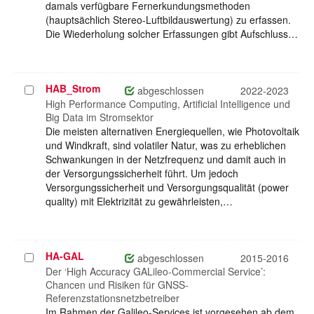
damals verfügbare Fernerkundungsmethoden
(hauptsächlich Stereo-Luftbildauswertung) zu erfassen.
Die Wiederholung solcher Erfassungen gibt Aufschluss…
HAB_Strom
Projekt
abgeschlossen
2022-2023
auswählen
High Performance Computing, Artificial Intelligence und
Big Data im Stromsektor
Die meisten alternativen Energiequellen, wie Photovoltaik
und Windkraft, sind volatiler Natur, was zu erheblichen
Schwankungen in der Netzfrequenz und damit auch in
der Versorgungssicherheit führt. Um jedoch
Versorgungssicherheit und Versorgungsqualität (power
quality) mit Elektrizität zu gewährleisten,…
HA-GAL
Projekt
abgeschlossen
2015-2016
auswählen
Der ‘High Accuracy GALileo-Commercial Service’:
Chancen und Risiken für GNSS-
Referenzstationsnetzbetreiber
Im Rahmen der Galileo-Services ist vorgesehen ab dem