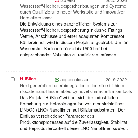
laufend
2025-2026
Wasserstoff-Hochdruckspeicherlösungen und Systeme
durch Qualifizierung neuer Werkstoffe und innovativer
Herstellprozesse
Die Entwicklung eines ganzheitlichen Systems zur
Wasserstoff-Hochdruckspeicherung inklusive Fittings,
Ventile, Anschlüsse und einer adäquaten Kompressor-
Kühlereinheit wird in diesem Projekt angestrebt. Um für
Wasserstoff Speicherdrücke bis 1500 bar bei
entsprechenden Volumina zu realisieren, müssen…
H-iSlice
Projekt
abgeschlossen
2019-2022
auswählen
Next generation heterointegration of ion-sliced lithium
niobate nanofilms enabled by novel characterization tools
Das Projekt "H-iSlice" widmet sich der industriellen
Forschung zur Heterointegration von monokristallinen
LiNbO3 (LNO) Nanofilmen auf Siliziumsubstraten. Der
Einfluss verschiedener Parameter des
Produktionsprozesses auf die Zuverlässigkeit, Stabilität
und Reproduzierbarkeit dieser LNO Nanofilme, sowie…