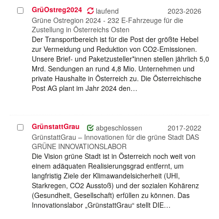
GrüOstreg2024
Projekt
laufend
2023-2026
auswählen
Grüne Ostregion 2024 - 232 E-Fahrzeuge für die
Zustellung in Österreichs Osten
Der Transportbereich ist für die Post der größte Hebel
zur Vermeidung und Reduktion von CO2-Emissionen.
Unsere Brief- und Paketzusteller*innen stellen jährlich 5,0
Mrd. Sendungen an rund 4,8 Mio. Unternehmen und
private Haushalte in Österreich zu. Die Österreichische
Post AG plant im Jahr 2024 den…
GrünstattGrau
Projekt
abgeschlossen
2017-2022
auswählen
GrünstattGrau – Innovationen für die grüne Stadt DAS
GRÜNE INNOVATIONSLABOR
Die Vision grüne Stadt ist in Österreich noch weit von
einem adäquaten Realisierungsgrad entfernt, um
langfristig Ziele der Klimawandelsicherheit (UHI,
Starkregen, CO2 Ausstoß) und der sozialen Kohärenz
(Gesundheit, Gesellschaft) erfüllen zu können. Das
Innovationslabor „GrünstattGrau“ stellt DIE…