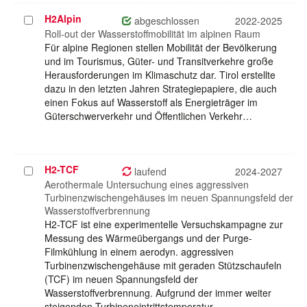
H2Alpin
Projekt
abgeschlossen
2022-2025
auswählen
Roll-out der Wasserstoffmobilität im alpinen Raum
Für alpine Regionen stellen Mobilität der Bevölkerung
und im Tourismus, Güter- und Transitverkehre große
Herausforderungen im Klimaschutz dar. Tirol erstellte
dazu in den letzten Jahren Strategiepapiere, die auch
einen Fokus auf Wasserstoff als Energieträger im
Güterschwerverkehr und Öffentlichen Verkehr…
H2-TCF
Projekt
laufend
2024-2027
auswählen
Aerothermale Untersuchung eines aggressiven
Turbinenzwischengehäuses im neuen Spannungsfeld der
Wasserstoffverbrennung
H2-TCF ist eine experimentelle Versuchskampagne zur
Messung des Wärmeübergangs und der Purge-
Filmkühlung in einem aerodyn. aggressiven
Turbinenzwischengehäuse mit geraden Stützschaufeln
(TCF) im neuen Spannungsfeld der
Wasserstoffverbrennung. Aufgrund der immer weiter
steigenden Turbineneintrittstemperatur…