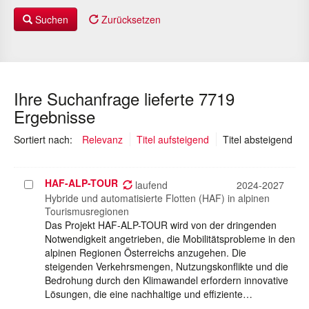
Suchen
Zurücksetzen
Ihre Suchanfrage lieferte 7719
Ergebnisse
(au
Sortiert nach:
Relevanz
Titel aufsteigend
Titel absteigend
HAF-ALP-TOUR
Projekt
laufend
2024-2027
auswählen
Hybride und automatisierte Flotten (HAF) in alpinen
Tourismusregionen
Das Projekt HAF-ALP-TOUR wird von der dringenden
Notwendigkeit angetrieben, die Mobilitätsprobleme in den
alpinen Regionen Österreichs anzugehen. Die
steigenden Verkehrsmengen, Nutzungskonflikte und die
Bedrohung durch den Klimawandel erfordern innovative
Lösungen, die eine nachhaltige und effiziente…