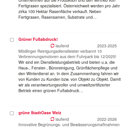
Unternehmen auf die Produktion und den Vertrieb von
Fertigrasen spezialisiert. Österreichweit werden pro Jahr
zirka 100 Hektar Rasenfläche verkauft. Neben
Fertigrasen, Rasensamen, Substrate und…
Grüner Fußabdruck!
Projekt
auswählen
laufend
2023-2025
Mödlinger Reinigungsdienstleister verbannt 10
Verbrennungsmotoren aus dem Fuhrpark bis 12/2025!
Wir sind ein Dienstleistungsbetrieb und bieten u.a. die
Haus-, Fenster-, Büroreinigung, Grünflächenpflege und
den Winterdienst an. In dem Zusammenhang fahren wir
von Kunden zu Kunden bzw. von Objekt zu Objekt. Damit
wir als verantwortungsvoller und umweltzertifizerter
Betrieb einen grünen Fußabdruck…
grüne StadtOase Weiz
Projekt
auswählen
laufend
2022-2026
Innovative Begrünungs- und Bewässerungsmaßnahmen