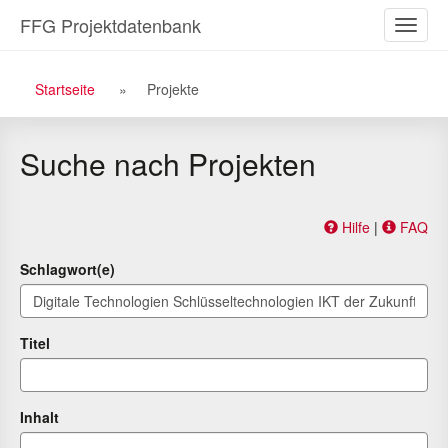
Zu
Zum
FFG Projektdatenbank
Naviga
den
Inhalt
ein-/a
Suchergebnissen
Breadcrumb
Startseite
Projekte
Navigation
Suche nach Projekten
Hilfe
|
FAQ
Schlagwort(e)
Titel
Inhalt