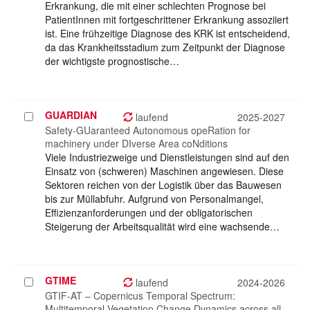
Erkrankung, die mit einer schlechten Prognose bei
PatientInnen mit fortgeschrittener Erkrankung assoziiert
ist. Eine frühzeitige Diagnose des KRK ist entscheidend,
da das Krankheitsstadium zum Zeitpunkt der Diagnose
der wichtigste prognostische…
GUARDIAN
Projekt
laufend
2025-2027
auswählen
Safety-GUaranteed Autonomous opeRation for
machinery under DIverse Area coNditions
Viele Industriezweige und Dienstleistungen sind auf den
Einsatz von (schweren) Maschinen angewiesen. Diese
Sektoren reichen von der Logistik über das Bauwesen
bis zur Müllabfuhr. Aufgrund von Personalmangel,
Effizienzanforderungen und der obligatorischen
Steigerung der Arbeitsqualität wird eine wachsende…
GTIME
Projekt
laufend
2024-2026
auswählen
GTIF-AT – Copernicus Temporal Spectrum:
Multitemporal Vegetation Change Dynamics across all