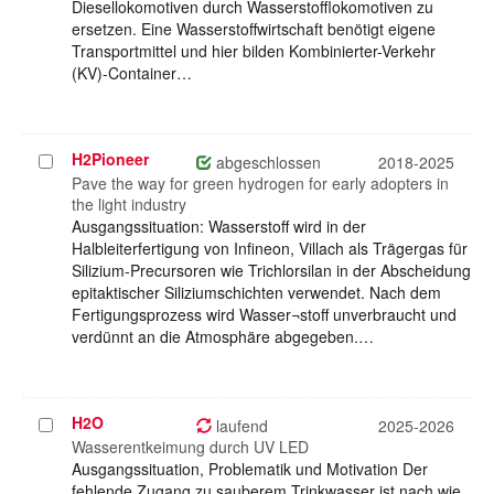
Diesellokomotiven durch Wasserstofflokomotiven zu
ersetzen. Eine Wasserstoffwirtschaft benötigt eigene
Transportmittel und hier bilden Kombinierter-Verkehr
(KV)-Container…
H2Pioneer
Projekt
abgeschlossen
2018-2025
auswählen
Pave the way for green hydrogen for early adopters in
the light industry
Ausgangssituation: Wasserstoff wird in der
Halbleiterfertigung von Infineon, Villach als Trägergas für
Silizium-Precursoren wie Trichlorsilan in der Abscheidung
epitaktischer Siliziumschichten verwendet. Nach dem
Fertigungsprozess wird Wasser¬stoff unverbraucht und
verdünnt an die Atmosphäre abgegeben.…
H2O
Projekt
laufend
2025-2026
auswählen
Wasserentkeimung durch UV LED
Ausgangssituation, Problematik und Motivation Der
fehlende Zugang zu sauberem Trinkwasser ist nach wie