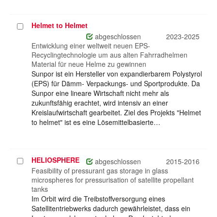
Helmet to Helmet
Projekt
auswählen
abgeschlossen
2023-2025
Entwicklung einer weltweit neuen EPS-
Recyclingtechnologie um aus alten Fahrradhelmen
Material für neue Helme zu gewinnen
Sunpor ist ein Hersteller von expandierbarem Polystyrol
(EPS) für Dämm- Verpackungs- und Sportprodukte. Da
Sunpor eine lineare Wirtschaft nicht mehr als
zukunftsfähig erachtet, wird intensiv an einer
Kreislaufwirtschaft gearbeitet. Ziel des Projekts "Helmet
to helmet" ist es eine Lösemittelbasierte…
HELIOSPHERE
Projekt
abgeschlossen
2015-2016
auswählen
Feasibility of pressurant gas storage in glass
microspheres for pressurisation of satellite propellant
tanks
Im Orbit wird die Treibstoffversorgung eines
Satellitentriebwerks dadurch gewährleistet, dass ein