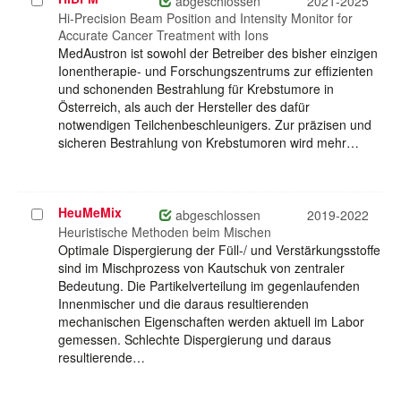
Projekt
abgeschlossen
2021-2025
auswählen
Hi-Precision Beam Position and Intensity Monitor for
Accurate Cancer Treatment with Ions
MedAustron ist sowohl der Betreiber des bisher einzigen
Ionentherapie- und Forschungszentrums zur effizienten
und schonenden Bestrahlung für Krebstumore in
Österreich, als auch der Hersteller des dafür
notwendigen Teilchenbeschleunigers. Zur präzisen und
sicheren Bestrahlung von Krebstumoren wird mehr…
HeuMeMix
Projekt
abgeschlossen
2019-2022
auswählen
Heuristische Methoden beim Mischen
Optimale Dispergierung der Füll-/ und Verstärkungsstoffe
sind im Mischprozess von Kautschuk von zentraler
Bedeutung. Die Partikelverteilung im gegenlaufenden
Innenmischer und die daraus resultierenden
mechanischen Eigenschaften werden aktuell im Labor
gemessen. Schlechte Dispergierung und daraus
resultierende…