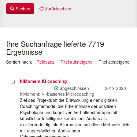
Suchen
Zurücksetzen
Ihre Suchanfrage lieferte 7719
Ergebnisse
(au
Sortiert nach:
Relevanz
Titel aufsteigend
Titel absteigend
hiMoment KI coaching
Projekt
auswählen
abgeschlossen
2019-2020
hiMoment: KI-basiertes Microcoaching
Ziel des Projekts ist die Entwicklung einer digitalen
Coachingmethode, die Erkenntnisse der positiven
Psychologie und kognitiven Verhaltenstherapie mit
künstlicher Intellligenz kombiniert. Anders als
existierende digitale Alternativen soll diese Methode nicht
mit unpersönlichen Audio- oder
Videocoachingelementen…