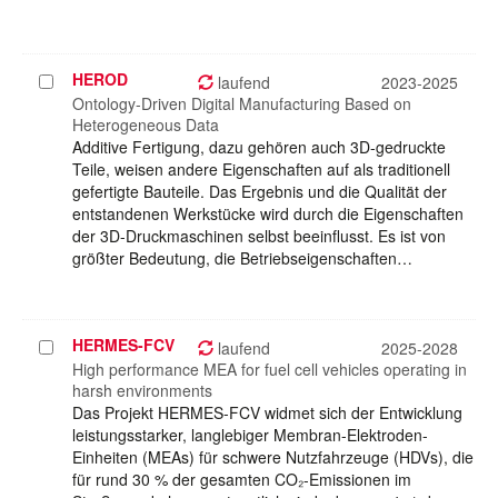
HEROD
Projekt
laufend
2023-2025
auswählen
Ontology-Driven Digital Manufacturing Based on
Heterogeneous Data
Additive Fertigung, dazu gehören auch 3D-gedruckte
Teile, weisen andere Eigenschaften auf als traditionell
gefertigte Bauteile. Das Ergebnis und die Qualität der
entstandenen Werkstücke wird durch die Eigenschaften
der 3D-Druckmaschinen selbst beeinflusst. Es ist von
größter Bedeutung, die Betriebseigenschaften…
HERMES-FCV
Projekt
laufend
2025-2028
auswählen
High performance MEA for fuel cell vehicles operating in
harsh environments
Das Projekt HERMES-FCV widmet sich der Entwicklung
leistungsstarker, langlebiger Membran-Elektroden-
Einheiten (MEAs) für schwere Nutzfahrzeuge (HDVs), die
für rund 30 % der gesamten CO₂-Emissionen im