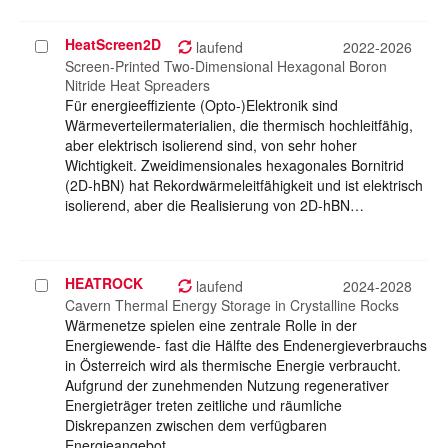
HeatScreen2D
Projekt
laufend
2022-2026
auswählen
Screen-Printed Two-Dimensional Hexagonal Boron
Nitride Heat Spreaders
Für energieeffiziente (Opto-)Elektronik sind
Wärmeverteilermaterialien, die thermisch hochleitfähig,
aber elektrisch isolierend sind, von sehr hoher
Wichtigkeit. Zweidimensionales hexagonales Bornitrid
(2D-hBN) hat Rekordwärmeleitfähigkeit und ist elektrisch
isolierend, aber die Realisierung von 2D-hBN…
HEATROCK
Projekt
laufend
2024-2028
auswählen
Cavern Thermal Energy Storage in Crystalline Rocks
Wärmenetze spielen eine zentrale Rolle in der
Energiewende- fast die Hälfte des Endenergieverbrauchs
in Österreich wird als thermische Energie verbraucht.
Aufgrund der zunehmenden Nutzung regenerativer
Energieträger treten zeitliche und räumliche
Diskrepanzen zwischen dem verfügbaren
Energieangebot…