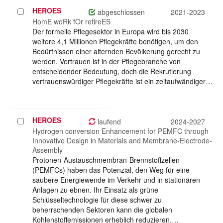
HEROES
Projekt
abgeschlossen
2021-2023
auswählen
HomE woRk fOr retireES
Der formelle Pflegesektor in Europa wird bis 2030
weitere 4,1 Millionen Pflegekräfte benötigen, um den
Bedürfnissen einer alternden Bevölkerung gerecht zu
werden. Vertrauen ist in der Pflegebranche von
entscheidender Bedeutung, doch die Rekrutierung
vertrauenswürdiger Pflegekräfte ist ein zeitaufwändiger…
HEROES
Projekt
laufend
2024-2027
auswählen
Hydrogen conversion Enhancement for PEMFC through
Innovative Design in Materials and Membrane-Electrode-
Assembly
Protonen-Austauschmembran-Brennstoffzellen
(PEMFCs) haben das Potenzial, den Weg für eine
saubere Energiewende im Verkehr und in stationären
Anlagen zu ebnen. Ihr Einsatz als grüne
Schlüsseltechnologie für diese schwer zu
beherrschenden Sektoren kann die globalen
Kohlenstoffemissionen erheblich reduzieren.…