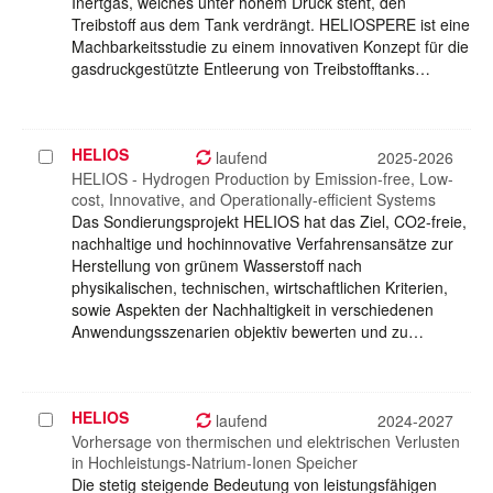
Inertgas, welches unter hohem Druck steht, den
Treibstoff aus dem Tank verdrängt. HELIOSPERE ist eine
Machbarkeitsstudie zu einem innovativen Konzept für die
gasdruckgestützte Entleerung von Treibstofftanks…
HELIOS
Projekt
laufend
2025-2026
auswählen
HELIOS - Hydrogen Production by Emission-free, Low-
cost, Innovative, and Operationally-efficient Systems
Das Sondierungsprojekt HELIOS hat das Ziel, CO2-freie,
nachhaltige und hochinnovative Verfahrensansätze zur
Herstellung von grünem Wasserstoff nach
physikalischen, technischen, wirtschaftlichen Kriterien,
sowie Aspekten der Nachhaltigkeit in verschiedenen
Anwendungsszenarien objektiv bewerten und zu…
HELIOS
Projekt
laufend
2024-2027
auswählen
Vorhersage von thermischen und elektrischen Verlusten
in Hochleistungs-Natrium-Ionen Speicher
Die stetig steigende Bedeutung von leistungsfähigen