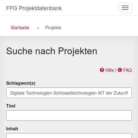
Zu
Zum
FFG Projektdatenbank
Naviga
den
Inhalt
ein-/a
Suchergebnissen
Breadcrumb
Startseite
Projekte
Navigation
Suche nach Projekten
Hilfe
|
FAQ
Schlagwort(e)
Titel
Inhalt