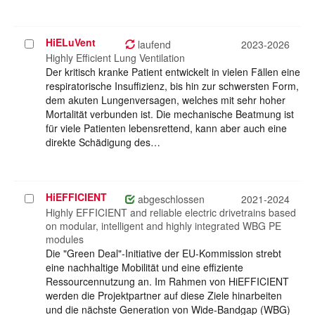
HiELuVent
Projekt
laufend
2023-2026
auswählen
Highly Efficient Lung Ventilation
Der kritisch kranke Patient entwickelt in vielen Fällen eine
respiratorische Insuffizienz, bis hin zur schwersten Form,
dem akuten Lungenversagen, welches mit sehr hoher
Mortalität verbunden ist. Die mechanische Beatmung ist
für viele Patienten lebensrettend, kann aber auch eine
direkte Schädigung des…
HiEFFICIENT
Projekt
abgeschlossen
2021-2024
auswählen
Highly EFFICIENT and reliable electric drivetrains based
on modular, intelligent and highly integrated WBG PE
modules
Die "Green Deal"-Initiative der EU-Kommission strebt
eine nachhaltige Mobilität und eine effiziente
Ressourcennutzung an. Im Rahmen von HiEFFICIENT
werden die Projektpartner auf diese Ziele hinarbeiten
und die nächste Generation von Wide-Bandgap (WBG)