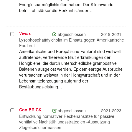
Energiesparmöglichkeiten haben. Der Klimawandel
betrifft oft stärker die Herkunftsländer…
Viwax
Projekt
abgeschlossen
2019-2021
auswählen
Lysophosphatidylcholin im Einsatz gegen Amerikanische
Faulbrut
Amerikanische und Europäische Faulbrut sind weltweit
auftretende, verheerende Brut-erkrankungen der
Honigbiene, die durch unterschiedliche grampositive
Bakterien ausgelöst werden. Epidemieartige Ausbrüche
verursachen weltweit in der Honigwirtschaft und in der
Lebensmittelerzeugung aufgrund der
Bestäubungsleistung…
CoolBRICK
Projekt
abgeschlossen
2021-2023
auswählen
Entwicklung normativer Rechenansätze für passive
ventilative Nachtkühlungsstrategien -Ausnutzung
Ziegelspeichermassen