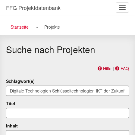
Zu
Zum
FFG Projektdatenbank
Naviga
den
Inhalt
ein-/a
Suchergebnissen
Breadcrumb
Startseite
Projekte
Navigation
Suche nach Projekten
Hilfe
|
FAQ
Schlagwort(e)
Titel
Inhalt