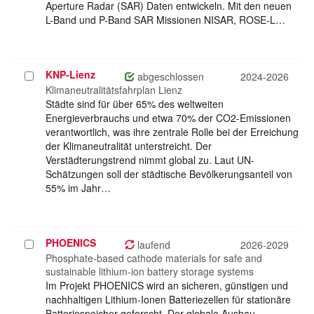
Aperture Radar (SAR) Daten entwickeln. Mit den neuen
L-Band und P-Band SAR Missionen NISAR, ROSE-L…
KNP-Lienz
Projekt
abgeschlossen
2024-2026
auswählen
Klimaneutralitätsfahrplan Lienz
Städte sind für über 65% des weltweiten
Energieverbrauchs und etwa 70% der CO2-Emissionen
verantwortlich, was ihre zentrale Rolle bei der Erreichung
der Klimaneutralität unterstreicht. Der
Verstädterungstrend nimmt global zu. Laut UN-
Schätzungen soll der städtische Bevölkerungsanteil von
55% im Jahr…
PHOENICS
Projekt
laufend
2026-2029
auswählen
Phosphate-based cathode materials for safe and
sustainable lithium-ion battery storage systems
Im Projekt PHOENICS wird an sicheren, günstigen und
nachhaltigen Lithium-Ionen Batteriezellen für stationäre
Batteriespeicher geforscht. Der globale Ausbau