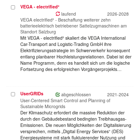
VEGA - electrified²
Projekt
auswählen
laufend
2026-2028
VEGA electrified² - Beschaffung weiterer zehn
batterieelektrisch betriebener Sattelzugmaschinen am
Standort Salzburg
Mit VEGA - electrified² skaliert die VEGA International
Car-Transport and Logistic-Trading GmbH ihre
Elektrifizierungsstrategie im Schwerverkehr konsequent
entlang planbarer Hochleistungsrelationen. Dabei ist der
Name Programm, denn es handelt sich um die logische
Fortsetzung des erfolgreichen Vorgängerprojekts…
UserGRIDs
Projekt
abgeschlossen
2021-2024
auswählen
User-Centered Smart Control and Planning of
Sustainable Microgrids
Der Klimaschutz erfordert die massive Reduktion der
durch den Gebäudebestand bedingten Treibhausgas-
Emissionen. Die neuen Möglichkeiten der Digitalisierung
versprechen, mittels „Digital Energy Services“ (DES)
Energiesysteme mit stark fluktuierender Nutzung und