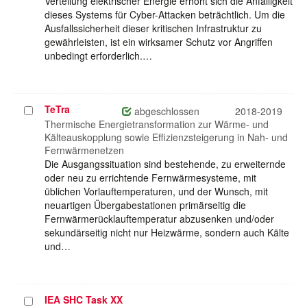
Verteilung elektrischer Energie erhöht sich die Anfälligkeit
dieses Systems für Cyber-Attacken beträchtlich. Um die
Ausfallssicherheit dieser kritischen Infrastruktur zu
gewährleisten, ist ein wirksamer Schutz vor Angriffen
unbedingt erforderlich.…
TeTra
Projekt
abgeschlossen
2018-2019
auswählen
Thermische Energietransformation zur Wärme- und
Kälteauskopplung sowie Effizienzsteigerung in Nah- und
Fernwärmenetzen
Die Ausgangssituation sind bestehende, zu erweiternde
oder neu zu errichtende Fernwärmesysteme, mit
üblichen Vorlauftemperaturen, und der Wunsch, mit
neuartigen Übergabestationen primärseitig die
Fernwärmerücklauftemperatur abzusenken und/oder
sekundärseitig nicht nur Heizwärme, sondern auch Kälte
und…
IEA SHC Task XX
Projekt