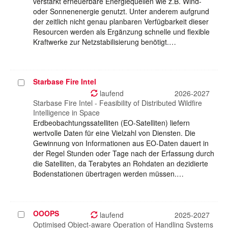
verstärkt erneuerbare Energiequellen wie z.B. Wind-
oder Sonnenenergie genutzt. Unter anderem aufgrund
der zeitlich nicht genau planbaren Verfügbarkeit dieser
Resourcen werden als Ergänzung schnelle und flexible
Kraftwerke zur Netzstabilisierung benötigt.…
Starbase Fire Intel
Projekt
auswählen
laufend
2026-2027
Starbase Fire Intel - Feasibility of Distributed Wildfire
Intelligence in Space
Erdbeobachtungssatelliten (EO-Satelliten) liefern
wertvolle Daten für eine Vielzahl von Diensten. Die
Gewinnung von Informationen aus EO-Daten dauert in
der Regel Stunden oder Tage nach der Erfassung durch
die Satelliten, da Terabytes an Rohdaten an dezidierte
Bodenstationen übertragen werden müssen.…
OOOPS
Projekt
laufend
2025-2027
auswählen
Optimised Object-aware Operation of Handling Systems