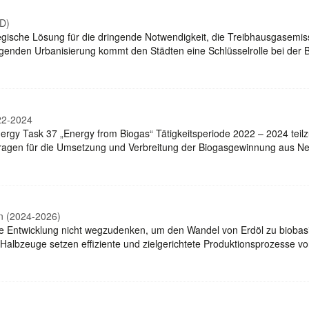
ND)
egische Lösung für die dringende Notwendigkeit, die Treibhausgasemis
nigenden Urbanisierung kommt den Städten eine Schlüsselrolle bei d
22-2024
oenergy Task 37 „Energy from Biogas“ Tätigkeitsperiode 2022 – 2024 t
lfragen für die Umsetzung und Verbreitung der Biogasgewinnung aus 
en (2024-2026)
ielle Entwicklung nicht wegzudenken, um den Wandel von Erdöl zu biobasi
d Halbzeuge setzen effiziente und zielgerichtete Produktionsprozesse 