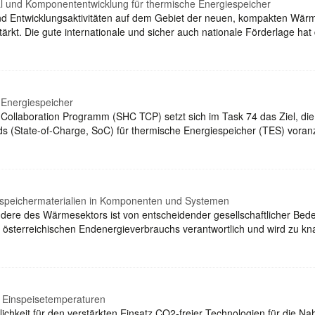
al und Komponententwicklung für thermische Energiespeicher
 und Entwicklungsaktivitäten auf dem Gebiet der neuen, kompakten Wä
rstärkt. Die gute internationale und sicher auch nationale Förderlage h
Energiespeicher
 Collaboration Programm (SHC TCP) setzt sich im Task 74 das Ziel, d
 (State-of-Charge, SoC) für thermische Energiespeicher (TES) vora
speichermaterialien in Komponenten und Systemen
ere des Wärmesektors ist von entscheidender gesellschaftlicher Bedeu
es österreichischen Endenergieverbrauchs verantwortlich und wird zu k
 Einspeisetemperaturen
öglichkeit für den verstärkten Einsatz CO2-freier Technologien für di