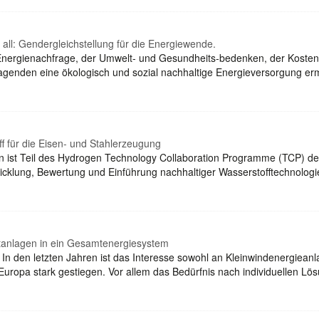
ll: Gendergleichstellung für die Energiewende.
nergienachfrage, der Umwelt- und Gesundheits-bedenken, der Kosteneffi
ragenden eine ökologisch und sozial nachhaltige Energieversorgung 
 für die Eisen- und Stahlerzeugung
 ist Teil des Hydrogen Technology Collaboration Programme (TCP) der 
icklung, Bewertung und Einführung nachhaltiger Wasserstofftechnologien
ftanlagen in ein Gesamtenergiesystem
 In den letzten Jahren ist das Interesse sowohl an Kleinwindenergiea
d Europa stark gestiegen. Vor allem das Bedürfnis nach individuellen 