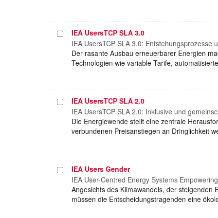
IEA UsersTCP SLA 3.0
Projekt
auswählen
IEA UsersTCP SLA 3.0: Entstehungsprozesse u
Der rasante Ausbau erneuerbarer Energien mach
Technologien wie variable Tarife, automatis
IEA UsersTCP SLA 2.0
Projekt
auswählen
IEA UsersTCP SLA 2.0: Inklusive und gemeinscha
Die Energiewende stellt eine zentrale Herausfo
verbundenen Preisanstiegen an Dringlichkeit w
IEA Users Gender
Projekt
auswählen
IEA User-Centred Energy Systems Empowering al
Angesichts des Klimawandels, der steigenden En
müssen die Entscheidungstragenden eine ökolo