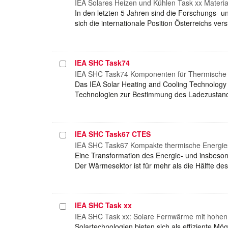
auswählen
IEA Solares Heizen und Kühlen Task xx Materi
In den letzten 5 Jahren sind die Forschungs-
sich die internationale Position Österreichs ve
IEA SHC Task74
Projekt
auswählen
IEA SHC Task74 Komponenten für Thermische 
Das IEA Solar Heating and Cooling Technology
Technologien zur Bestimmung des Ladezustands
IEA SHC Task67 CTES
Projekt
auswählen
IEA SHC Task67 Kompakte thermische Energie
Eine Transformation des Energie- und insbesond
Der Wärmesektor ist für mehr als die Hälfte d
IEA SHC Task xx
Projekt
auswählen
IEA SHC Task xx: Solare Fernwärme mit hohen
Solartechnologien bieten sich als effiziente M