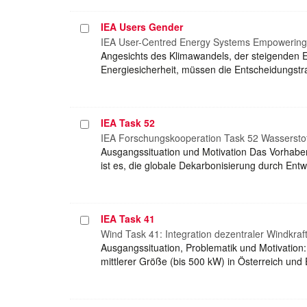
IEA Users Gender
Projekt
auswählen
IEA User-Centred Energy Systems Empowering a
Angesichts des Klimawandels, der steigenden E
Energiesicherheit, müssen die Entscheidungst
IEA Task 52
Projekt
auswählen
IEA Forschungskooperation Task 52 Wasserstoff
Ausgangssituation und Motivation Das Vorhaben
ist es, die globale Dekarbonisierung durch Entw
IEA Task 41
Projekt
auswählen
Wind Task 41: Integration dezentraler Windkra
Ausgangssituation, Problematik und Motivation:
mittlerer Größe (bis 500 kW) in Österreich un