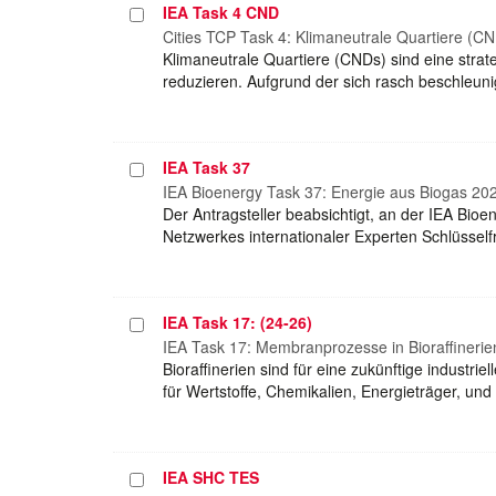
IEA Task 4 CND
Projekt
auswählen
Cities TCP Task 4: Klimaneutrale Quartiere (C
Klimaneutrale Quartiere (CNDs) sind eine strat
reduzieren. Aufgrund der sich rasch beschleu
IEA Task 37
Projekt
auswählen
IEA Bioenergy Task 37: Energie aus Biogas 20
Der Antragsteller beabsichtigt, an der IEA Bi
Netzwerkes internationaler Experten Schlüsse
IEA Task 17: (24-26)
Projekt
auswählen
IEA Task 17: Membranprozesse in Bioraffineri
Bioraffinerien sind für eine zukünftige industr
für Wertstoffe, Chemikalien, Energieträger, un
IEA SHC TES
Projekt