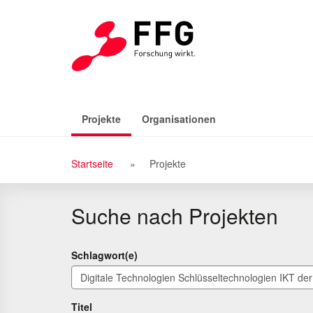
Zu
Zum
den
Inhalt
Suchergebnissen
(aktiv)
Projekte
Organisationen
Breadcrumb
Startseite
Projekte
Navigation
Suche nach Projekten
Schlagwort(e)
Titel