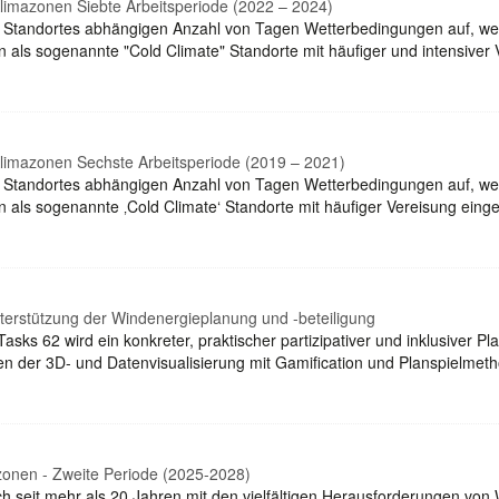
limazonen Siebte Arbeitsperiode (2022 – 2024)
s Standortes abhängigen Anzahl von Tagen Wetterbedingungen auf, wel
n als sogenannte "Cold Climate" Standorte mit häufiger und intensiver
Klimazonen Sechste Arbeitsperiode (2019 – 2021)
s Standortes abhängigen Anzahl von Tagen Wetterbedingungen auf, wel
 als sogenannte ‚Cold Climate‘ Standorte mit häufiger Vereisung einges
terstützung der Windenergieplanung und -beteiligung
ks 62 wird ein konkreter, praktischer partizipativer und inklusiver P
er 3D- und Datenvisualisierung mit Gamification und Planspielmethod
zonen - Zweite Periode (2025-2028)
ich seit mehr als 20 Jahren mit den vielfältigen Herausforderungen v