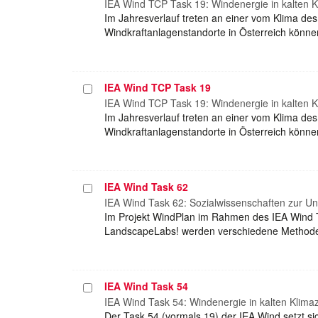
auswählen
IEA Wind TCP Task 19: Windenergie in kalten K
Im Jahresverlauf treten an einer vom Klima de
Windkraftanlagenstandorte in Österreich könne
IEA Wind TCP Task 19
Projekt
auswählen
IEA Wind TCP Task 19: Windenergie in kalten 
Im Jahresverlauf treten an einer vom Klima de
Windkraftanlagenstandorte in Österreich können
IEA Wind Task 62
Projekt
auswählen
IEA Wind Task 62: Sozialwissenschaften zur Un
Im Projekt WindPlan im Rahmen des IEA Wind Tas
LandscapeLabs! werden verschiedene Methoden d
IEA Wind Task 54
Projekt
auswählen
IEA Wind Task 54: Windenergie in kalten Klima
Der Task 54 (vormals 19) der IEA Wind setzt s