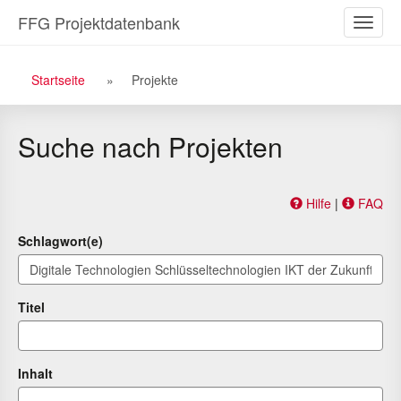
Zu
Zum
FFG Projektdatenbank
Naviga
den
Inhalt
ein-/a
Suchergebnissen
Breadcrumb
Startseite
Projekte
Navigation
Suche nach Projekten
Hilfe
|
FAQ
Schlagwort(e)
Titel
Inhalt