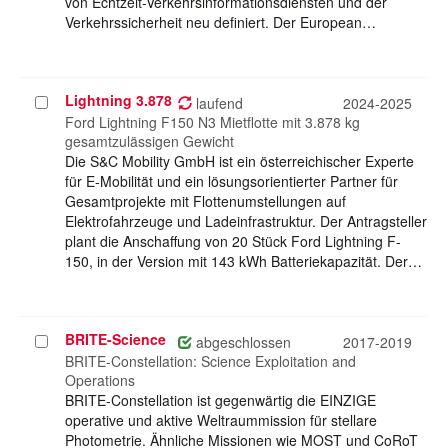
von Echtzeit-Verkehrsinformationsdiensten und der
Verkehrssicherheit neu definiert. Der European…
Lightning 3.878
Projekt
laufend
2024-2025
auswählen
Ford Lightning F150 N3 Mietflotte mit 3.878 kg
gesamtzulässigen Gewicht
Die S&C Mobility GmbH ist ein österreichischer Experte
für E-Mobilität und ein lösungsorientierter Partner für
Gesamtprojekte mit Flottenumstellungen auf
Elektrofahrzeuge und Ladeinfrastruktur. Der Antragsteller
plant die Anschaffung von 20 Stück Ford Lightning F-
150, in der Version mit 143 kWh Batteriekapazität. Der…
BRITE-Science
Projekt
abgeschlossen
2017-2019
auswählen
BRITE-Constellation: Science Exploitation and
Operations
BRITE-Constellation ist gegenwärtig die EINZIGE
operative und aktive Weltraummission für stellare
Photometrie. Ähnliche Missionen wie MOST und CoRoT