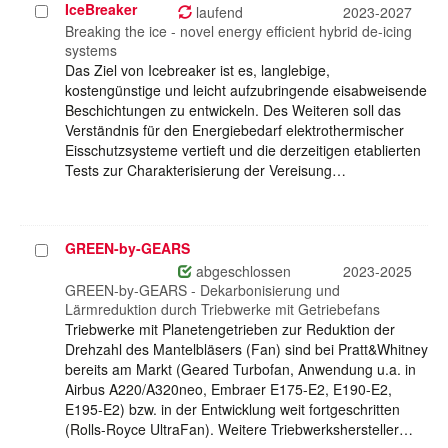
IceBreaker
Projekt
laufend
2023-2027
auswählen
Breaking the ice - novel energy efficient hybrid de-icing
systems
Das Ziel von Icebreaker ist es, langlebige,
kostengünstige und leicht aufzubringende eisabweisende
Beschichtungen zu entwickeln. Des Weiteren soll das
Verständnis für den Energiebedarf elektrothermischer
Eisschutzsysteme vertieft und die derzeitigen etablierten
Tests zur Charakterisierung der Vereisung…
GREEN-by-GEARS
Projekt
auswählen
abgeschlossen
2023-2025
GREEN-by-GEARS - Dekarbonisierung und
Lärmreduktion durch Triebwerke mit Getriebefans
Triebwerke mit Planetengetrieben zur Reduktion der
Drehzahl des Mantelbläsers (Fan) sind bei Pratt&Whitney
bereits am Markt (Geared Turbofan, Anwendung u.a. in
Airbus A220/A320neo, Embraer E175-E2, E190-E2,
E195-E2) bzw. in der Entwicklung weit fortgeschritten
(Rolls-Royce UltraFan). Weitere Triebwerkshersteller…