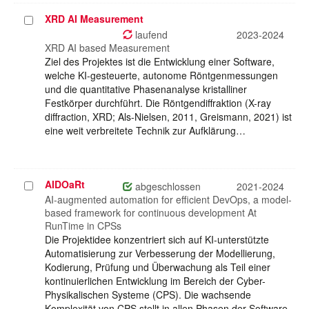
XRD AI Measurement
Projekt
auswählen
laufend
2023-2024
XRD AI based Measurement
Ziel des Projektes ist die Entwicklung einer Software,
welche KI-gesteuerte, autonome Röntgenmessungen
und die quantitative Phasenanalyse kristalliner
Festkörper durchführt. Die Röntgendiffraktion (X-ray
diffraction, XRD; Als-Nielsen, 2011, Greismann, 2021) ist
eine weit verbreitete Technik zur Aufklärung…
AIDOaRt
Projekt
abgeschlossen
2021-2024
auswählen
AI-augmented automation for efficient DevOps, a model-
based framework for continuous development At
RunTime in CPSs
Die Projektidee konzentriert sich auf KI-unterstützte
Automatisierung zur Verbesserung der Modellierung,
Kodierung, Prüfung und Überwachung als Teil einer
kontinuierlichen Entwicklung im Bereich der Cyber-
Physikalischen Systeme (CPS). Die wachsende
Komplexität von CPS stellt in allen Phasen der Software-