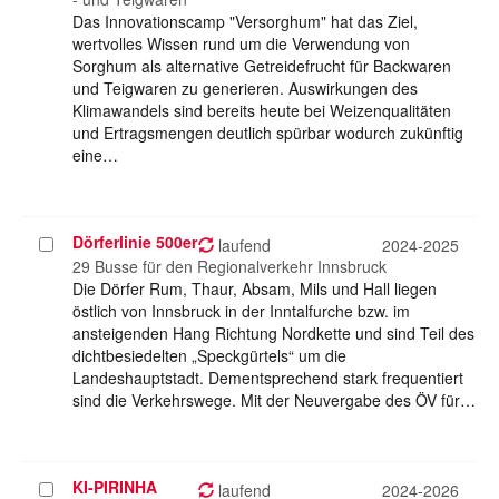
Das Innovationscamp "Versorghum" hat das Ziel,
wertvolles Wissen rund um die Verwendung von
Sorghum als alternative Getreidefrucht für Backwaren
und Teigwaren zu generieren. Auswirkungen des
Klimawandels sind bereits heute bei Weizenqualitäten
und Ertragsmengen deutlich spürbar wodurch zukünftig
eine…
Dörferlinie 500er
Projekt
laufend
2024-2025
auswählen
29 Busse für den Regionalverkehr Innsbruck
Die Dörfer Rum, Thaur, Absam, Mils und Hall liegen
östlich von Innsbruck in der Inntalfurche bzw. im
ansteigenden Hang Richtung Nordkette und sind Teil des
dichtbesiedelten „Speckgürtels“ um die
Landeshauptstadt. Dementsprechend stark frequentiert
sind die Verkehrswege. Mit der Neuvergabe des ÖV für…
KI-PIRINHA
Projekt
laufend
2024-2026