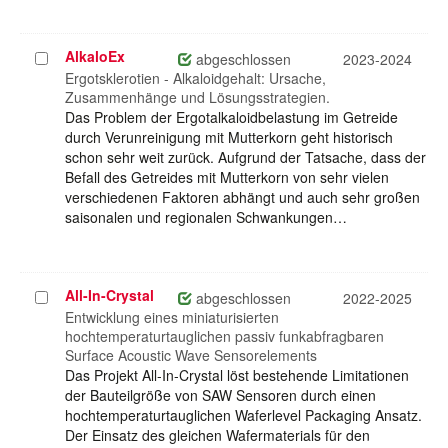
AlkaloEx
Projekt
abgeschlossen
2023-2024
auswählen
Ergotsklerotien - Alkaloidgehalt: Ursache,
Zusammenhänge und Lösungsstrategien.
Das Problem der Ergotalkaloidbelastung im Getreide
durch Verunreinigung mit Mutterkorn geht historisch
schon sehr weit zurück. Aufgrund der Tatsache, dass der
Befall des Getreides mit Mutterkorn von sehr vielen
verschiedenen Faktoren abhängt und auch sehr großen
saisonalen und regionalen Schwankungen…
All-In-Crystal
Projekt
abgeschlossen
2022-2025
auswählen
Entwicklung eines miniaturisierten
hochtemperaturtauglichen passiv funkabfragbaren
Surface Acoustic Wave Sensorelements
Das Projekt All-In-Crystal löst bestehende Limitationen
der Bauteilgröße von SAW Sensoren durch einen
hochtemperaturtauglichen Waferlevel Packaging Ansatz.
Der Einsatz des gleichen Wafermaterials für den