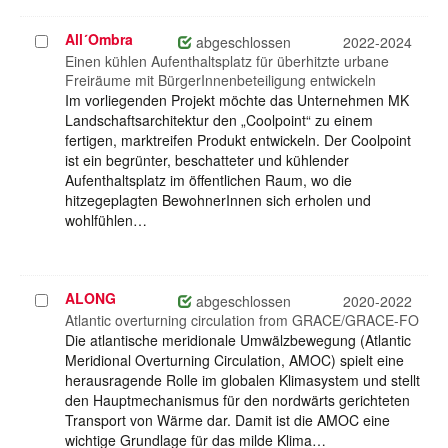
All´Ombra
Projekt
abgeschlossen
2022-2024
auswählen
Einen kühlen Aufenthaltsplatz für überhitzte urbane
Freiräume mit BürgerInnenbeteiligung entwickeln
Im vorliegenden Projekt möchte das Unternehmen MK
Landschaftsarchitektur den „Coolpoint“ zu einem
fertigen, marktreifen Produkt entwickeln. Der Coolpoint
ist ein begrünter, beschatteter und kühlender
Aufenthaltsplatz im öffentlichen Raum, wo die
hitzegeplagten BewohnerInnen sich erholen und
wohlfühlen…
ALONG
Projekt
abgeschlossen
2020-2022
auswählen
Atlantic overturning circulation from GRACE/GRACE-FO
Die atlantische meridionale Umwälzbewegung (Atlantic
Meridional Overturning Circulation, AMOC) spielt eine
herausragende Rolle im globalen Klimasystem und stellt
den Hauptmechanismus für den nordwärts gerichteten
Transport von Wärme dar. Damit ist die AMOC eine
wichtige Grundlage für das milde Klima…