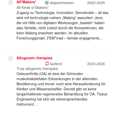
All*Makers*
Projekt
abgeschlossen
2022-2025
auswählen
All Kinds of Makers*
Zugang zu Technologie, Innovation, Demokratie – all das
wird mit technologie-nahem „Making“ assoziiert. Jene,
die mit Hilfe von digitalen Werkzeugen „basteln“ haben
also Vorteile, nicht zuletzt durch die Kompetenzen, die
beim Making erworben werden. Im aktuellen
Forschungsprojet „FEM*mad – female engagments…
Allogeneic therapies
Projekt
auswählen
laufend
2023-2026
Truly allogeneic therapies
Osteoarthritis (OA) ist eine der führenden
muskuloskelettalen Erkrankungen in der alternden
Bevölkerung und immer noch eine Herausforderung für
Kliniker und Wissenschaftler. Derzeit gibt es keine
langanhaltende regenerative Behandlung für OA. Tissue
Engineering hat sich als vielversprechendes
Instrument…