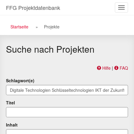
Zu
Zum
FFG Projektdatenbank
Naviga
den
Inhalt
ein-/a
Suchergebnissen
Breadcrumb
Startseite
Projekte
Navigation
Suche nach Projekten
Hilfe
|
FAQ
Schlagwort(e)
Titel
Inhalt