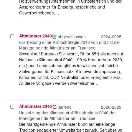
Holzverwertungsunternehmen in Ostösterreich und der
Ansprechpartner für Entsorgungsbetriebe und
Gewerbetreibende,…
Altmünster 2040
Projekt
abgeschlossen
2024-2025
auswählen
Erarbeitung einer Klimastrategie 2040 von und mit der
Marktgemeinde Altmünster am Traunsee
Sowohl auf Europa- (Stichwort: „Fit for 55“) als auch auf
National- (Klimaneutral 2040, 100 % Erneuerbare 2030,
etc.) und Landesebene gibt es inzwischen zahlreiche
Zielvorgaben für Klimaschutz, Klimawandelanpassung,
Klimaneutralität, CO2-Neutralität oder Energieeffizienz.
All diese Vorgaben werden zweifelsohne…
Altmünster 2040
Projekt
laufend
2026-2029
auswählen
Umsetzung des Klimaneutralitätsfahrplans 2040 der
Marktgemeinde Altmünster am Traunsee
Die Marktgemeinde Altmünster blickt auf eine lange
Tradition engagierter Umweltarbeit zurück. Seit über 30