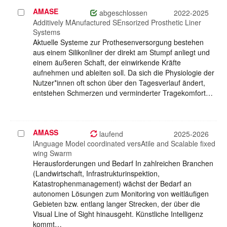
AMASE
Projekt
abgeschlossen
2022-2025
auswählen
Additively MAnufactured SEnsorized Prosthetic Liner
Systems
Aktuelle Systeme zur Prothesenversorgung bestehen
aus einem Silikonliner der direkt am Stumpf anliegt und
einem äußeren Schaft, der einwirkende Kräfte
aufnehmen und ableiten soll. Da sich die Physiologie der
Nutzer*innen oft schon über den Tagesverlauf ändert,
entstehen Schmerzen und verminderter Tragekomfort…
AMASS
Projekt
laufend
2025-2026
auswählen
lAnguage Model coordinated versAtile and Scalable fixed
wing Swarm
Herausforderungen und Bedarf In zahlreichen Branchen
(Landwirtschaft, Infrastrukturinspektion,
Katastrophenmanagement) wächst der Bedarf an
autonomen Lösungen zum Monitoring von weitläufigen
Gebieten bzw. entlang langer Strecken, der über die
Visual Line of Sight hinausgeht. Künstliche Intelligenz
kommt…