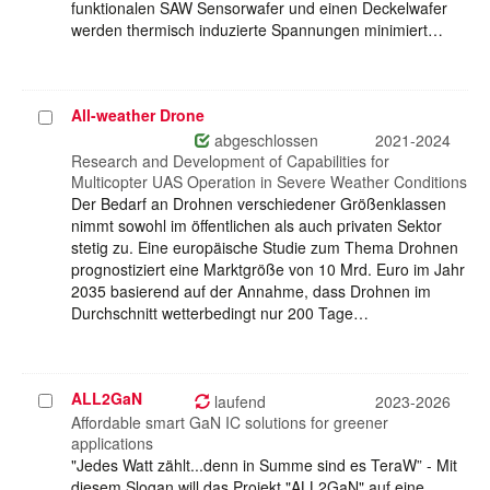
funktionalen SAW Sensorwafer und einen Deckelwafer
werden thermisch induzierte Spannungen minimiert…
All-weather Drone
Projekt
auswählen
abgeschlossen
2021-2024
Research and Development of Capabilities for
Multicopter UAS Operation in Severe Weather Conditions
Der Bedarf an Drohnen verschiedener Größenklassen
nimmt sowohl im öffentlichen als auch privaten Sektor
stetig zu. Eine europäische Studie zum Thema Drohnen
prognostiziert eine Marktgröße von 10 Mrd. Euro im Jahr
2035 basierend auf der Annahme, dass Drohnen im
Durchschnitt wetterbedingt nur 200 Tage…
ALL2GaN
Projekt
laufend
2023-2026
auswählen
Affordable smart GaN IC solutions for greener
applications
"Jedes Watt zählt...denn in Summe sind es TeraW” - Mit
diesem Slogan will das Projekt "ALL2GaN" auf eine