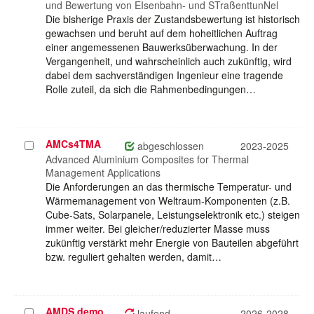
und Bewertung von EIsenbahn- und STraßenttunNel
Die bisherige Praxis der Zustandsbewertung ist historisch
gewachsen und beruht auf dem hoheitlichen Auftrag
einer angemessenen Bauwerksüberwachung. In der
Vergangenheit, und wahrscheinlich auch zukünftig, wird
dabei dem sachverständigen Ingenieur eine tragende
Rolle zuteil, da sich die Rahmenbedingungen…
AMCs4TMA
Projekt
abgeschlossen
2023-2025
auswählen
Advanced Aluminium Composites for Thermal
Management Applications
Die Anforderungen an das thermische Temperatur- und
Wärmemanagement von Weltraum-Komponenten (z.B.
Cube-Sats, Solarpanele, Leistungselektronik etc.) steigen
immer weiter. Bei gleicher/reduzierter Masse muss
zukünftig verstärkt mehr Energie von Bauteilen abgeführt
bzw. reguliert gehalten werden, damit…
AMDS.demo
Projekt
laufend
2026-2028