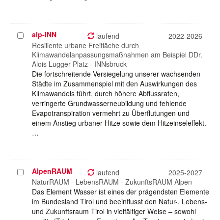
alp-INN
Projekt
laufend
2022-2026
auswählen
Resiliente urbane Freifläche durch
Klimawandelanpassungsmaßnahmen am Beispiel DDr.
Alois Lugger Platz - INNsbruck
Die fortschreitende Versiegelung unserer wachsenden
Städte im Zusammenspiel mit den Auswirkungen des
Klimawandels führt, durch höhere Abflussraten,
verringerte Grundwasserneubildung und fehlende
Evapotranspiration vermehrt zu Überflutungen und
einem Anstieg urbaner Hitze sowie dem Hitzeinseleffekt.
…
AlpenRAUM
Projekt
laufend
2025-2027
auswählen
NaturRAUM - LebensRAUM - ZukunftsRAUM Alpen
Das Element Wasser ist eines der prägendsten Elemente
im Bundesland Tirol und beeinflusst den Natur-, Lebens-
und Zukunftsraum Tirol in vielfältiger Weise – sowohl