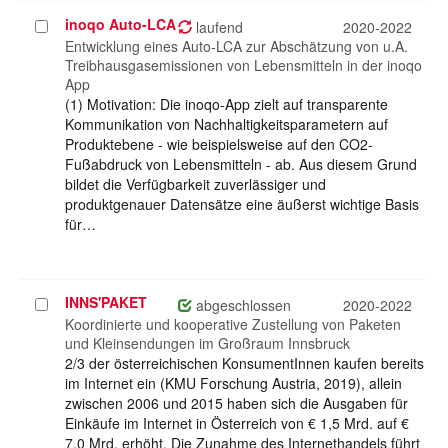
inoqo Auto-LCA
Projekt
laufend
2020-2022
auswählen
Entwicklung eines Auto-LCA zur Abschätzung von u.A.
Treibhausgasemissionen von Lebensmitteln in der inoqo
App
(1) Motivation: Die inoqo-App zielt auf transparente
Kommunikation von Nachhaltigkeitsparametern auf
Produktebene - wie beispielsweise auf den CO2-
Fußabdruck von Lebensmitteln - ab. Aus diesem Grund
bildet die Verfügbarkeit zuverlässiger und
produktgenauer Datensätze eine äußerst wichtige Basis
für…
INNS'PAKET
Projekt
abgeschlossen
2020-2022
auswählen
Koordinierte und kooperative Zustellung von Paketen
und Kleinsendungen im Großraum Innsbruck
2/3 der österreichischen KonsumentInnen kaufen bereits
im Internet ein (KMU Forschung Austria, 2019), allein
zwischen 2006 und 2015 haben sich die Ausgaben für
Einkäufe im Internet in Österreich von € 1,5 Mrd. auf €
7,0 Mrd. erhöht. Die Zunahme des Internethandels führt