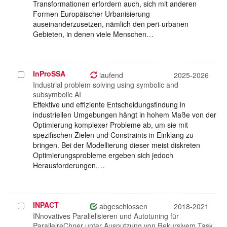
Transformationen erfordern auch, sich mit anderen
Formen Europäischer Urbanisierung
auseinanderzusetzen, nämlich den peri-urbanen
Gebieten, in denen viele Menschen…
InProSSA
Projekt
laufend
2025-2026
auswählen
Industrial problem solving using symbolic and
subsymbolic AI
Effektive und effiziente Entscheidungsfindung in
industriellen Umgebungen hängt in hohem Maße von der
Optimierung komplexer Probleme ab, um sie mit
spezifischen Zielen und Constraints in Einklang zu
bringen. Bei der Modellierung dieser meist diskreten
Optimierungsprobleme ergeben sich jedoch
Herausforderungen,…
INPACT
Projekt
abgeschlossen
2018-2021
auswählen
INnovatives Parallelisieren und Autotuning für
ParallelreChner unter Ausnutzung von Rekursivem Task