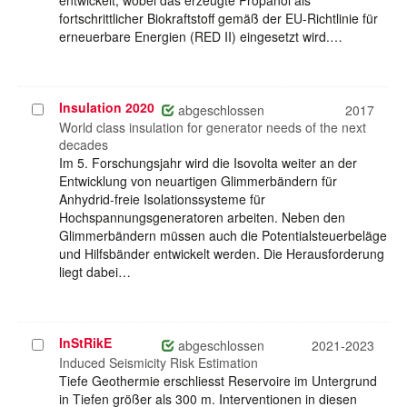
entwickelt, wobei das erzeugte Propanol als
fortschrittlicher Biokraftstoff gemäß der EU-Richtlinie für
erneuerbare Energien (RED II) eingesetzt wird.…
Insulation 2020
Projekt
abgeschlossen
2017
auswählen
World class insulation for generator needs of the next
decades
Im 5. Forschungsjahr wird die Isovolta weiter an der
Entwicklung von neuartigen Glimmerbändern für
Anhydrid-freie Isolationssysteme für
Hochspannungsgeneratoren arbeiten. Neben den
Glimmerbändern müssen auch die Potentialsteuerbeläge
und Hilfsbänder entwickelt werden. Die Herausforderung
liegt dabei…
InStRikE
Projekt
abgeschlossen
2021-2023
auswählen
Induced Seismicity Risk Estimation
Tiefe Geothermie erschliesst Reservoire im Untergrund
in Tiefen größer als 300 m. Interventionen in diesen