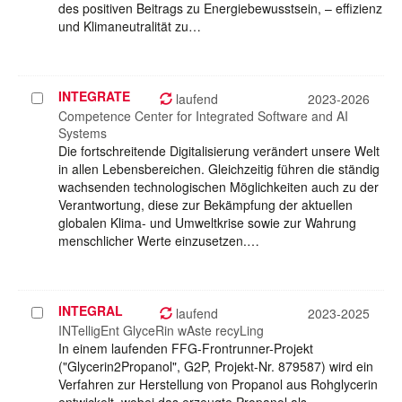
des positiven Beitrags zu Energiebewusstsein, – effizienz
und Klimaneutralität zu…
INTEGRATE
Projekt
laufend
2023-2026
auswählen
Competence Center for Integrated Software and AI
Systems
Die fortschreitende Digitalisierung verändert unsere Welt
in allen Lebensbereichen. Gleichzeitig führen die ständig
wachsenden technologischen Möglichkeiten auch zu der
Verantwortung, diese zur Bekämpfung der aktuellen
globalen Klima- und Umweltkrise sowie zur Wahrung
menschlicher Werte einzusetzen.…
INTEGRAL
Projekt
laufend
2023-2025
auswählen
INTelligEnt GlyceRin wAste recyLing
In einem laufenden FFG-Frontrunner-Projekt
("Glycerin2Propanol", G2P, Projekt-Nr. 879587) wird ein
Verfahren zur Herstellung von Propanol aus Rohglycerin