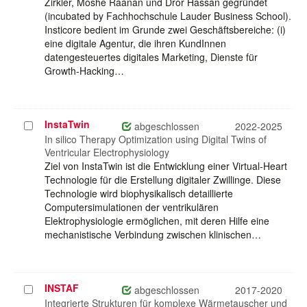
Zirkler, Moshe Raanan und Dror Hassan gegründet
(incubated by Fachhochschule Lauder Business School).
Insticore bedient im Grunde zwei Geschäftsbereiche: (i)
eine digitale Agentur, die ihren KundInnen
datengesteuertes digitales Marketing, Dienste für
Growth-Hacking…
InstaTwin
Projekt
abgeschlossen
2022-2025
auswählen
In silico Therapy Optimization using Digital Twins of
Ventricular Electrophysiology
Ziel von InstaTwin ist die Entwicklung einer Virtual-Heart
Technologie für die Erstellung digitaler Zwillinge. Diese
Technologie wird biophysikalisch detaillierte
Computersimulationen der ventrikulären
Elektrophysiologie ermöglichen, mit deren Hilfe eine
mechanistische Verbindung zwischen klinischen…
INSTAF
Projekt
abgeschlossen
2017-2020
auswählen
Integrierte Strukturen für komplexe Wärmetauscher und