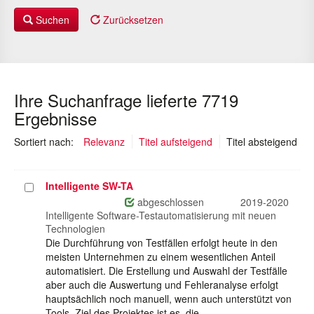
Suchen
Zurücksetzen
Ihre Suchanfrage lieferte 7719
Ergebnisse
(au
Sortiert nach:
Relevanz
Titel aufsteigend
Titel absteigend
Intelligente SW-TA
Projekt
auswählen
abgeschlossen
2019-2020
Intelligente Software-Testautomatisierung mit neuen
Technologien
Die Durchführung von Testfällen erfolgt heute in den
meisten Unternehmen zu einem wesentlichen Anteil
automatisiert. Die Erstellung und Auswahl der Testfälle
aber auch die Auswertung und Fehleranalyse erfolgt
hauptsächlich noch manuell, wenn auch unterstützt von
Tools. Ziel des Projektes ist es, die…