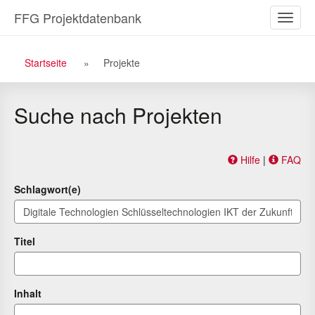
Zu
Zum
FFG Projektdatenbank
Naviga
den
Inhalt
ein-/a
Suchergebnissen
Breadcrumb
Startseite
Projekte
Navigation
Suche nach Projekten
Hilfe
|
FAQ
Schlagwort(e)
Titel
Inhalt