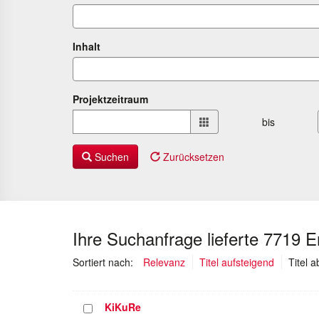
Inhalt
Projektzeitraum
Projektzeitraum
bis
von
bis
Suchen
Zurücksetzen
Ihre Suchanfrage lieferte 7719 
Sortiert nach:
Relevanz
Titel aufsteigend
Titel 
KiKuRe
Projekt