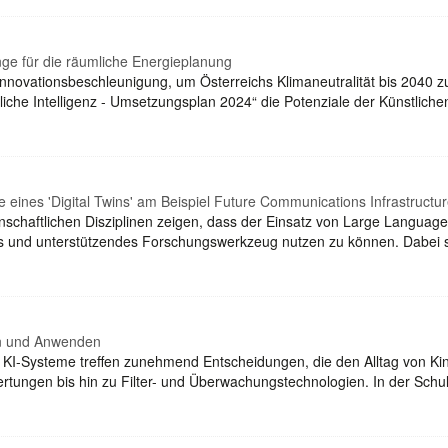
inge für die räumliche Energieplanung
Innovationsbeschleunigung, um Österreichs Klimaneutralität bis 2040 
liche Intelligenz - Umsetzungsplan 2024“ die Potenziale der Künstlichen
e eines 'Digital Twins' am Beispiel Future Communications Infrastructu
enschaftlichen Disziplinen zeigen, dass der Einsatz von Large Languag
ges und unterstützendes Forschungswerkzeug nutzen zu können. Dabei 
hen und Anwenden
n KI-Systeme treffen zunehmend Entscheidungen, die den Alltag von K
ngen bis hin zu Filter- und Überwachungstechnologien. In der Schule 