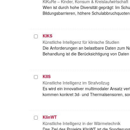
auswählen
KiKuRe – Kinder, Konsum & Kreislaufwirtschaft
Wien ist durch hohe Diversität geprägt: Im Sc
Bildungsbarrieren, höhere Schulabbruchquoten u
KIKS
Projekt
auswählen
Künstliche Intelligenz für klinische Studien
Die Anforderungen an belastbare Daten zum Na
Behandlung ist die Berücksichtigung von Daten
KIIS
Projekt
auswählen
Künstliche Intelligenz im Strafvollzug
Es wird ein innovativer multimodaler Ansatz v
kommen konkret 3d- und Thermalsensoren, so
KIinWT
Projekt
auswählen
Künstliche Intelligenz in der Wärmetechnik
Das Ziel des Projekts KIinWT ist die Sondierung