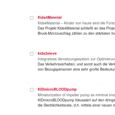
Kids4Material
Projekt
auswählen
Kids4Material – Kinder von heute sind die Fo
Das Projekt Kids4Material schließt an das Proj
Bruck-Mürzzuschlag zählen zu den stärksten In
kids2move
Projekt
auswählen
Integratives Vernetzungssystem zur Optimieru
Das Verkehrsverhalten, und somit auch die Verk
von Bezugspersonen eine sehr große Bedeutung
KIDmicroBLOODpump
Projekt
auswählen
Miniaturization of impeller pump as minimal inv
KIDmicroBLOODpump fokussiert auf den dringen
die Sterblichkeitsrate, d.h. mittels einer neue