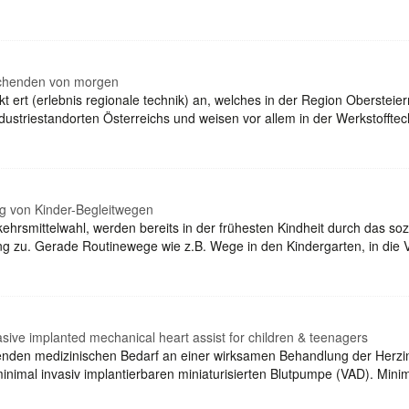
rschenden von morgen
ekt ert (erlebnis regionale technik) an, welches in der Region Oberste
dustriestandorten Österreichs und weisen vor allem in der Werkstoff
ng von Kinder-Begleitwegen
ehrsmittelwahl, werden bereits in der frühesten Kindheit durch das so
 zu. Gerade Routinewege wie z.B. Wege in den Kindergarten, in die 
asive implanted mechanical heart assist for children & teenagers
den medizinischen Bedarf an einer wirksamen Behandlung der Herzins
n minimal invasiv implantierbaren miniaturisierten Blutpumpe (VAD). Min