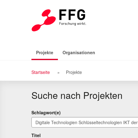
Zu
Zum
den
Inhalt
Suchergebnissen
(aktiv)
Projekte
Organisationen
Breadcrumb
Startseite
Projekte
Navigation
Suche nach Projekten
Schlagwort(e)
Titel