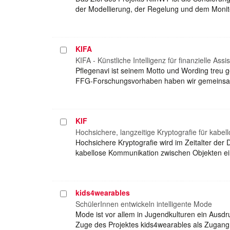
der Modellierung, der Regelung und dem Mon
KIFA
Projekt
auswählen
KIFA - Künstliche Intelligenz für finanzielle Assi
Pflegenavi ist seinem Motto und Wording treu ge
FFG-Forschungsvorhaben haben wir gemeinsam
KIF
Projekt
auswählen
Hochsichere, langzeitige Kryptografie für kab
Hochsichere Kryptografie wird im Zeitalter der 
kabellose Kommunikation zwischen Objekten ein
kids4wearables
Projekt
auswählen
SchülerInnen entwickeln intelligente Mode
Mode ist vor allem in Jugendkulturen ein Ausdr
Zuge des Projektes kids4wearables als Zugang