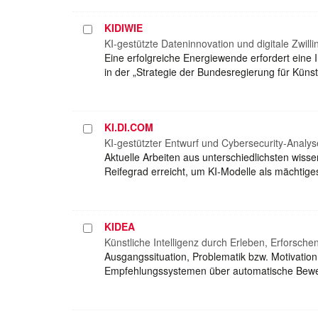
KIDIWIE
Projekt
auswählen
KI-gestützte Dateninnovation und digitale Zwill
Eine erfolgreiche Energiewende erfordert eine 
in der „Strategie der Bundesregierung für Künst
KI.DI.COM
Projekt
auswählen
KI-gestützter Entwurf und Cybersecurity-Analys
Aktuelle Arbeiten aus unterschiedlichsten wiss
Reifegrad erreicht, um KI-Modelle als mächti
KIDEA
Projekt
auswählen
Künstliche Intelligenz durch Erleben, Erforsc
Ausgangssituation, Problematik bzw. Motivatio
Empfehlungssystemen über automatische Bewertu