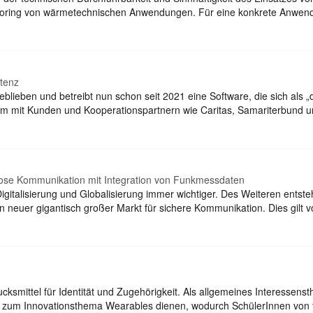
itoring von wärmetechnischen Anwendungen. Für eine konkrete Anwe
stenz
blieben und betreibt nun schon seit 2021 eine Software, die sich als „di
 mit Kunden und Kooperationspartnern wie Caritas, Samariterbund 
ellose Kommunikation mit Integration von Funkmessdaten
Digitalisierung und Globalisierung immer wichtiger. Des Weiteren entste
 neuer gigantisch großer Markt für sichere Kommunikation. Dies gilt 
ucksmittel für Identität und Zugehörigkeit. Als allgemeines Interesse
 zum Innovationsthema Wearables dienen, wodurch SchülerInnen von fü