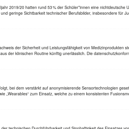
huljahr 2019/20 hatten rund 53 % der Schüler*innen eine nichtdeutsche
nd geringe Sichtbarkeit technischer Berufsbilder, insbesondere für J
chweis der Sicherheit und Leistungsfähigkeit von Medizinprodukten s
 aus der klinischen Routine künftig unerlässlich. Die datenschutzkon
erfolgt, bei dem verstärkt auf anonymisierende Sensortechnologien g
wie „Wearables“ zum Einsatz, welche zu einem konsistenten Fusion
 der technischen Durchführbarkeit und Sinnhaftigkeit des Einsatzes von