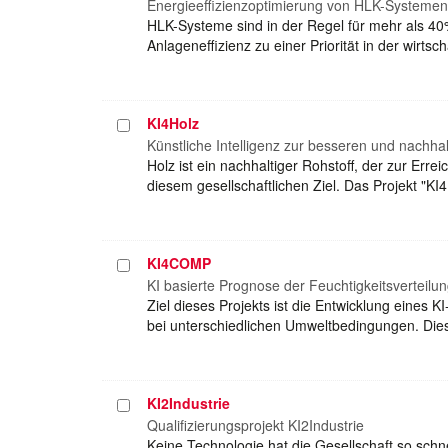
auswählen
Energieeffizienzoptimierung von HLK-Systemen 
HLK-Systeme sind in der Regel für mehr als 4
Anlageneffizienz zu einer Priorität in der wir
KI4Holz
Projekt
auswählen
Künstliche Intelligenz zur besseren und nachha
Holz ist ein nachhaltiger Rohstoff, der zur Erre
diesem gesellschaftlichen Ziel. Das Projekt "K
KI4COMP
Projekt
auswählen
KI basierte Prognose der Feuchtigkeitsverteilu
Ziel dieses Projekts ist die Entwicklung eines
bei unterschiedlichen Umweltbedingungen. Dies
KI2Industrie
Projekt
auswählen
Qualifizierungsprojekt KI2Industrie
Keine Technologie hat die Gesellschaft so schne