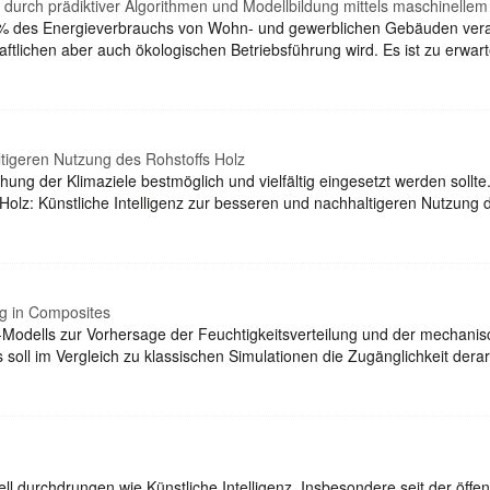
durch prädiktiver Algorithmen und Modellbildung mittels maschinelle
0% des Energieverbrauchs von Wohn- und gewerblichen Gebäuden veran
tschaftlichen aber auch ökologischen Betriebsführung wird. Es ist zu e
ltigeren Nutzung des Rohstoffs Holz
ichung der Klimaziele bestmöglich und vielfältig eingesetzt werden sollt
I4Holz: Künstliche Intelligenz zur besseren und nachhaltigeren Nutzung
ng in Composites
 KI-Modells zur Vorhersage der Feuchtigkeitsverteilung und der mechan
 soll im Vergleich zu klassischen Simulationen die Zugänglichkeit der
ll durchdrungen wie Künstliche Intelligenz. Insbesondere seit der öffe