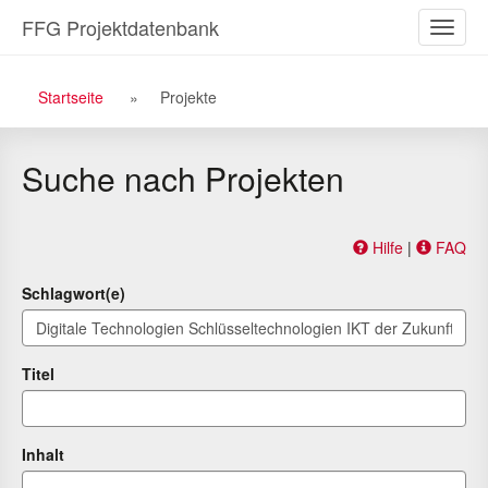
Zu
Zum
FFG Projektdatenbank
Naviga
den
Inhalt
ein-/a
Suchergebnissen
Breadcrumb
Startseite
Projekte
Navigation
Suche nach Projekten
Hilfe
|
FAQ
Schlagwort(e)
Titel
Inhalt