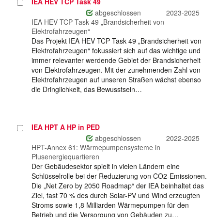
IEA HEV TCP Task 49
Projekt
auswählen
abgeschlossen
2023-2025
IEA HEV TCP Task 49 „Brandsicherheit von
Elektrofahrzeugen“
Das Projekt IEA HEV TCP Task 49 „Brandsicherheit von
Elektrofahrzeugen“ fokussiert sich auf das wichtige und
immer relevanter werdende Gebiet der Brandsicherheit
von Elektrofahrzeugen. Mit der zunehmenden Zahl von
Elektrofahrzeugen auf unseren Straßen wächst ebenso
die Dringlichkeit, das Bewusstsein…
IEA HPT A HP in PED
Projekt
auswählen
abgeschlossen
2022-2025
HPT-Annex 61: Wärmepumpensysteme in
Plusenergiequartieren
Der Gebäudesektor spielt in vielen Ländern eine
Schlüsselrolle bei der Reduzierung von CO2-Emissionen.
Die „Net Zero by 2050 Roadmap“ der IEA beinhaltet das
Ziel, fast 70 % des durch Solar-PV und Wind erzeugten
Stroms sowie 1,8 Milliarden Wärmepumpen für den
Betrieb und die Versorgung von Gebäuden zu…