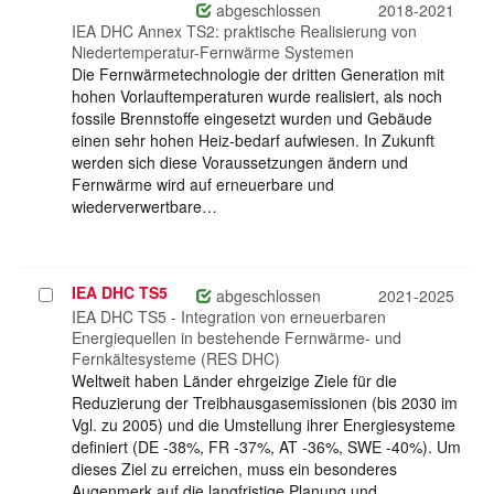
auswählen
abgeschlossen
2018-2021
IEA DHC Annex TS2: praktische Realisierung von
Niedertemperatur-Fernwärme Systemen
Die Fernwärmetechnologie der dritten Generation mit
hohen Vorlauftemperaturen wurde realisiert, als noch
fossile Brennstoffe eingesetzt wurden und Gebäude
einen sehr hohen Heiz-bedarf aufwiesen. In Zukunft
werden sich diese Voraussetzungen ändern und
Fernwärme wird auf erneuerbare und
wiederverwertbare…
IEA DHC TS5
Projekt
abgeschlossen
2021-2025
auswählen
IEA DHC TS5 - Integration von erneuerbaren
Energiequellen in bestehende Fernwärme- und
Fernkältesysteme (RES DHC)
Weltweit haben Länder ehrgeizige Ziele für die
Reduzierung der Treibhausgasemissionen (bis 2030 im
Vgl. zu 2005) und die Umstellung ihrer Energiesysteme
definiert (DE -38%, FR -37%, AT -36%, SWE -40%). Um
dieses Ziel zu erreichen, muss ein besonderes
Augenmerk auf die langfristige Planung und