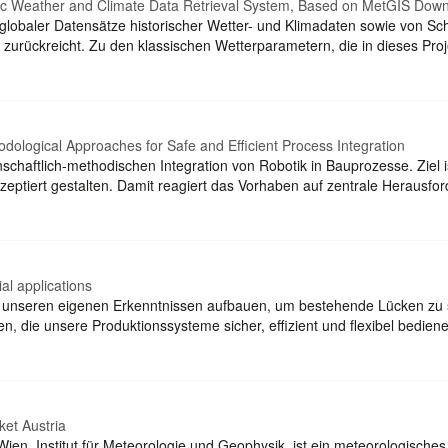
oric Weather and Climate Data Retrieval System, Based on MetGIS Down
ng globaler Datensätze historischer Wetter- und Klimadaten sowie von S
0 zurückreicht. Zu den klassischen Wetterparametern, die in dieses Pr
dological Approaches for Safe and Efficient Process Integration
schaftlich-methodischen Integration von Robotik in Bauprozesse. Ziel i
akzeptiert gestalten. Damit reagiert das Vorhaben auf zentrale Heraus
al applications
d unseren eigenen Erkenntnissen aufbauen, um bestehende Lücken zu s
eren, die unsere Produktionssysteme sicher, effizient und flexibel bedi
ket Austria
Wien, Institut für Meteorologie und Geophysik, ist ein meteorologische