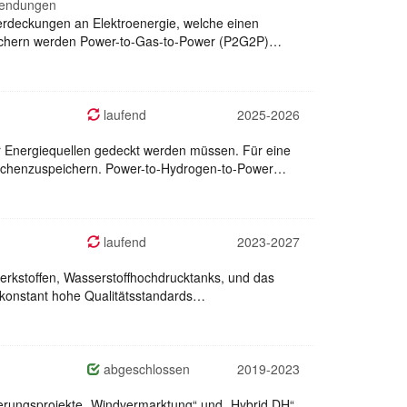
nwendungen
rdeckungen an Elektroenergie, welche einen
ichern werden Power-to-Gas-to-Power (P2G2P)…
laufend
2025-2026
ver Energiequellen gedeckt werden müssen. Für eine
wischenzuspeichern. Power-to-Hydrogen-to-Power…
laufend
2023-2027
rkstoffen, Wasserstoffhochdrucktanks, und das
m konstant hohe Qualitätsstandards…
abgeschlossen
2019-2023
ierungsprojekte „Windvermarktung“ und „Hybrid DH“