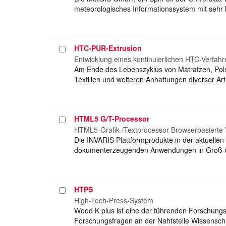
meteorologisches Informationssystem mit sehr h
HTC-PUR-Extrusion
Projekt
auswählen
Entwicklung eines kontinuierlichen HTC-Verfah
Am Ende des Lebenszyklus von Matratzen, Pols
Textilien und weiteren Anhaftungen diverser Ar
HTML5 G/T-Processor
Projekt
auswählen
HTML5-Grafik-/Textprocessor Browserbasierte 
Die INVARIS Plattformprodukte in der aktuellen
dokumenterzeugenden Anwendungen in Groß-unte
HTPS
Projekt
auswählen
High-Tech-Press-System
Wood K plus ist eine der führenden Forschung
Forschungsfragen an der Nahtstelle Wissenscha