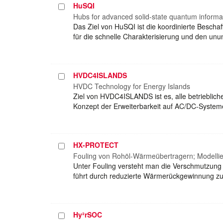
HuSQI
Projekt
auswählen
Hubs for advanced solid-state quantum informa
Das Ziel von HuSQI ist die koordinierte Bescha
für die schnelle Charakterisierung und den u
HVDC4ISLANDS
Projekt
auswählen
HVDC Technology for Energy Islands
Ziel von HVDC4ISLANDS ist es, alle betrieblic
Konzept der Erweiterbarkeit auf AC/DC-System
HX-PROTECT
Projekt
auswählen
Fouling von Rohöl-Wärmeübertragern; Modelli
Unter Fouling versteht man die Verschmutzun
führt durch reduzierte Wärmerückgewinnung zu
Hy²rSOC
Projekt