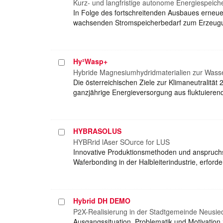
auswählen
Kurz- und langfristige autonome Energiespeic
In Folge des fortschreitenden Ausbaues erneu
wachsenden Stromspeicherbedarf zum Erzeugu
Hy²Wasp+
Projekt
auswählen
Hybride Magnesiumhydridmaterialien zur Wasse
Die österreichischen Ziele zur Klimaneutralitä
ganzjährige Energieversorgung aus fluktuiere
HYBRASOLUS
Projekt
auswählen
HYBRrid lAser SOurce for LUS
Innovative Produktionsmethoden und anspruchs
Waferbonding in der Halbleiterindustrie, erfor
Hybrid DH DEMO
Projekt
auswählen
P2X-Realisierung in der Stadtgemeinde Neusie
Ausgangssituation, Problematik und Motivation