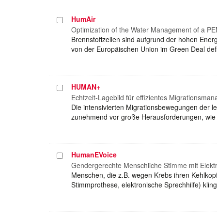
HumAir
Projekt
auswählen
Optimization of the Water Management of a PEM
Brennstoffzellen sind aufgrund der hohen Energ
von der Europäischen Union im Green Deal defi
HUMAN+
Projekt
auswählen
Echtzeit-Lagebild für effizientes Migrationsma
Die intensivierten Migrationsbewegungen der le
zunehmend vor große Herausforderungen, wie z
HumanEVoice
Projekt
auswählen
Gendergerechte Menschliche Stimme mit Elektr
Menschen, die z.B. wegen Krebs ihren Kehlkopf
Stimmprothese, elektronische Sprechhilfe) kli