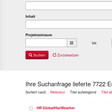
Inhalt
Projektzeitraum
Projektzeitraum
bis
von
bis
Suchen
Zurücksetzen
Ihre Suchanfrage lieferte 7722 
(ausgewäh
Sortiert nach:
Relevanz
Titel aufsteigend
Titel 
HR GlobalHistWeather
Projekt