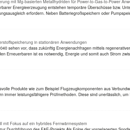
herung mit Mg-basierten Metallhydriden für Power-to-Gas-to-Power A
erbarer Energieerzeugung entstehen temporäre Überschüsse bzw. Unte
ngsausgleich erfordern. Neben Batteriegroßspeichern oder Pumpspe
rstoffspeicherung in stationären Anwendungen
t 2040 sehen vor, dass zukünftig Energienachfragen mittels regenerati
nden Erneuerbaren ist es notwendig, Energie und somit auch Strom z
volle Produkte wie zum Beispiel Flugzeugkomponenten aus Verbundwe
dern immer leistungsfähigere Prüfmethoden. Diese sind unerlässlich, u
dl mit Fokus auf ein hybrides Fernwärmesystem
 zur Durchführung des F&E-Projekts Als Folge der vorgelagerten Sond