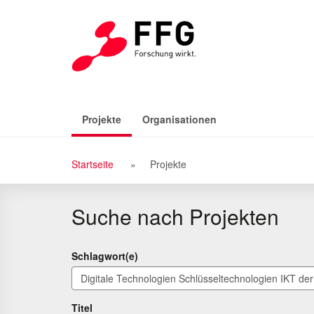
Zu
Zum
den
Inhalt
Suchergebnissen
(aktiv)
Projekte
Organisationen
Breadcrumb
Startseite
Projekte
Navigation
Suche nach Projekten
Schlagwort(e)
Titel