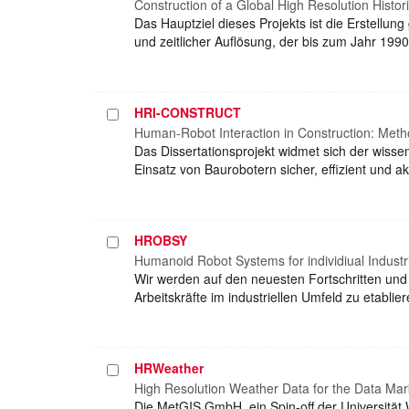
auswählen
Construction of a Global High Resolution Hist
Das Hauptziel dieses Projekts ist die Erstellu
und zeitlicher Auflösung, der bis zum Jahr 199
HRI-CONSTRUCT
Projekt
auswählen
Human-Robot Interaction in Construction: Metho
Das Dissertationsprojekt widmet sich der wissen
Einsatz von Baurobotern sicher, effizient und 
HROBSY
Projekt
auswählen
Humanoid Robot Systems for individiual Industri
Wir werden auf den neuesten Fortschritten un
Arbeitskräfte im industriellen Umfeld zu etabli
HRWeather
Projekt
auswählen
High Resolution Weather Data for the Data Mar
Die MetGIS GmbH, ein Spin-off der Universität 