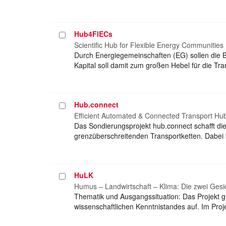
Hub4FlECs
Projekt
auswählen
Scientific Hub for Flexible Energy Communities
Durch Energiegemeinschaften (EG) sollen die B
Kapital soll damit zum großen Hebel für die Tr
Hub.connect
Projekt
auswählen
Efficient Automated & Connected Transport Hub
Das Sondierungsprojekt hub.connect schafft die 
grenzüberschreitenden Transportketten. Dabei 
HuLK
Projekt
auswählen
Humus – Landwirtschaft – Klima: Die zwei Ges
Thematik und Ausgangssituation: Das Projekt 
wissenschaftlichen Kenntnistandes auf. Im Pr