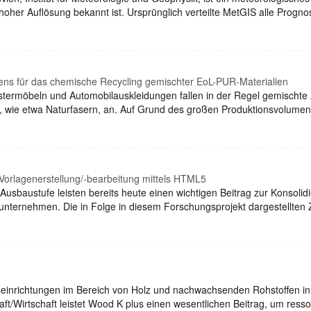
oher Auflösung bekannt ist. Ursprünglich verteilte MetGIS alle Progno
rens für das chemische Recycling gemischter EoL-PUR-Materialien
termöbeln und Automobilauskleidungen fallen in der Regel gemischte
t, wie etwa Naturfasern, an. Auf Grund des großen Produktionsvolumen
Vorlagenerstellung/-bearbeitung mittels HTML5
 Ausbaustufe leisten bereits heute einen wichtigen Beitrag zur Konsol
rnehmen. Die in Folge in diesem Forschungsprojekt dargestellten Zi
seinrichtungen im Bereich von Holz und nachwachsenden Rohstoffen in
ft/Wirtschaft leistet Wood K plus einen wesentlichen Beitrag, um re