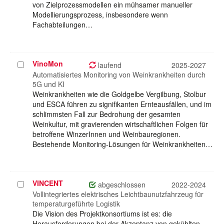
von Zielprozessmodellen ein mühsamer manueller
Modellierungsprozess, insbesondere wenn
Fachabteilungen…
VinoMon
Projekt
laufend
2025-2027
auswählen
Automatisiertes Monitoring von Weinkrankheiten durch
5G und KI
Weinkrankheiten wie die Goldgelbe Vergilbung, Stolbur
und ESCA führen zu signifikanten Ernteausfällen, und im
schlimmsten Fall zur Bedrohung der gesamten
Weinkultur, mit gravierenden wirtschaftlichen Folgen für
betroffene WinzerInnen und Weinbauregionen.
Bestehende Monitoring-Lösungen für Weinkrankheiten…
VINCENT
Projekt
abgeschlossen
2022-2024
auswählen
Vollintegriertes elektrisches Leichtbaunutzfahrzeug für
temperaturgeführte Logistik
Die Vision des Projektkonsortiums ist es: die
Herausforderungen bei der Akzeptanz von gekühlten