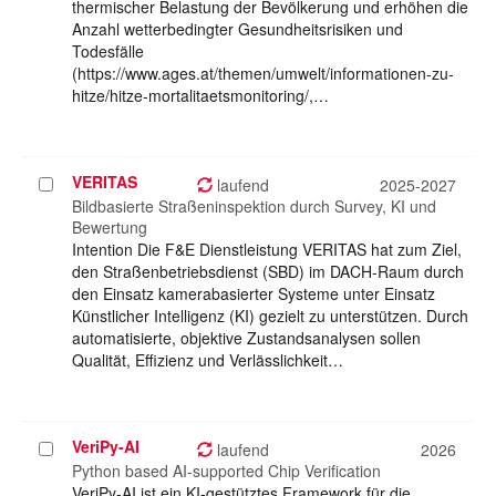
thermischer Belastung der Bevölkerung und erhöhen die
Anzahl wetterbedingter Gesundheitsrisiken und
Todesfälle
(https://www.ages.at/themen/umwelt/informationen-zu-
hitze/hitze-mortalitaetsmonitoring/,…
VERITAS
Projekt
laufend
2025-2027
auswählen
Bildbasierte Straßeninspektion durch Survey, KI und
Bewertung
Intention Die F&E Dienstleistung VERITAS hat zum Ziel,
den Straßenbetriebsdienst (SBD) im DACH-Raum durch
den Einsatz kamerabasierter Systeme unter Einsatz
Künstlicher Intelligenz (KI) gezielt zu unterstützen. Durch
automatisierte, objektive Zustandsanalysen sollen
Qualität, Effizienz und Verlässlichkeit…
VeriPy-AI
Projekt
laufend
2026
auswählen
Python based AI-supported Chip Verification
VeriPy-AI ist ein KI-gestütztes Framework für die