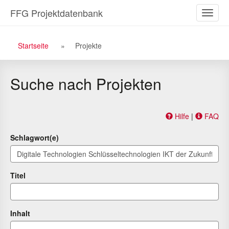
Zu
Zum
FFG Projektdatenbank
Naviga
den
Inhalt
ein-/a
Suchergebnissen
Breadcrumb
Startseite
Projekte
Navigation
Suche nach Projekten
Hilfe
|
FAQ
Schlagwort(e)
Titel
Inhalt