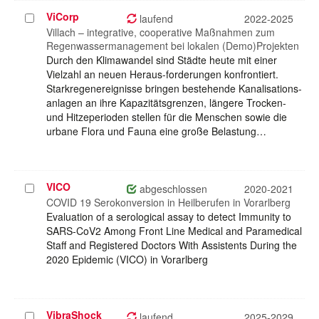
ViCorp
Projekt
laufend
2022-2025
auswählen
Villach – integrative, cooperative Maßnahmen zum
Regenwassermanagement bei lokalen (Demo)Projekten
Durch den Klimawandel sind Städte heute mit einer
Vielzahl an neuen Heraus-forderungen konfrontiert.
Starkregenereignisse bringen bestehende Kanalisations-
anlagen an ihre Kapazitätsgrenzen, längere Trocken-
und Hitzeperioden stellen für die Menschen sowie die
urbane Flora und Fauna eine große Belastung…
VICO
Projekt
abgeschlossen
2020-2021
auswählen
COVID 19 Serokonversion in Heilberufen in Vorarlberg
Evaluation of a serological assay to detect Immunity to
SARS-CoV2 Among Front Line Medical and Paramedical
Staff and Registered Doctors With Assistents During the
2020 Epidemic (VICO) in Vorarlberg
VibraShock
Projekt
laufend
2025-2029