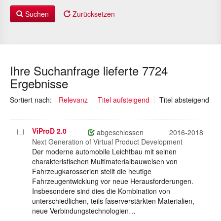
Suchen
Zurücksetzen
Ihre Suchanfrage lieferte 7724
Ergebnisse
(au
Sortiert nach:
Relevanz
Titel aufsteigend
Titel absteigend
ViProD 2.0
Projekt
abgeschlossen
2016-2018
auswählen
Next Generation of Virtual Product Development
Der moderne automobile Leichtbau mit seinen
charakteristischen Multimaterialbauweisen von
Fahrzeugkarosserien stellt die heutige
Fahrzeugentwicklung vor neue Herausforderungen.
Insbesondere sind dies die Kombination von
unterschiedlichen, teils faserverstärkten Materialien,
neue Verbindungstechnologien…